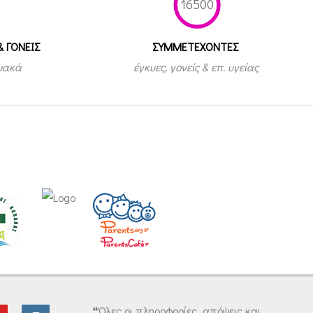
16500
& ΓΟΝΕΙΣ
ΣΥΜΜΕΤEΧΟΝΤΕΣ
τυακά
έγκυες, γονείς & επ. υγείας
❝Όλες οι πληροφορίες, απόψεις και