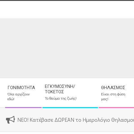
Skip
to
content
Secondary
ΕΓΚΥΜΟΣΎΝΗ/
ΓΟΝΙΜΌΤΗΤΑ
ΘΗΛΑΣΜΌΣ
Navigation
ΤΟΚΕΤΌΣ
Όλα αρχίζουν
Είναι στη φύση
Menu
Το θαύμα της ζωής!
εδώ!
μας!
ΝΕΟ! Κατέβασε ΔΩΡΕΑΝ το Ημερολόγιο Θηλασμο