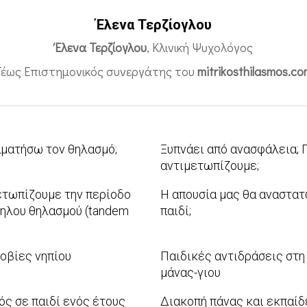
Έλενα Τερζίογλου
Έλενα Τερζίογλου
, Κλινική Ψυχολόγος
Τέως Επιστημονικός συνεργάτης του
mitrikosthilasmos.co
ματήσω τον θηλασμό;
Ξυπνάει από ανασφάλεια; 
αντιμετωπίζουμε;
2011-
τωπίζουμε την περίοδο
Η απουσία μας θα αναστατ
12-
ηλου θηλασμού (tandem
παιδί;
19
2011-
07-
οβίες νηπίου
Παιδικές αντιδράσεις στη
28
μάνας-γιου
2011-
ς σε παιδί ενός έτους
Διακοπή πάνας και εκπαίδ