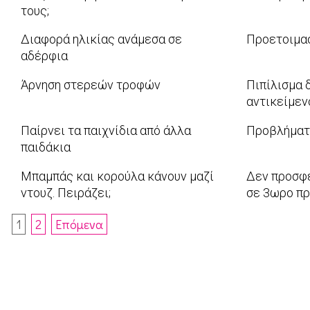
28
27
τους;
2011-
2011-
04-
Διαφορά ηλικίας ανάμεσα σε
Προετοιμασ
05-
26
αδέρφια
2011-
31
2011-
04-
Άρνηση στερεών τροφών
Πιπίλισμα 
04-
11
αντικείμεν
2011-
12
2011-
03-
Παίρνει τα παιχνίδια από άλλα
Προβλήματα
03-
30
παιδάκια
2011-
28
2011-
03-
Μπαμπάς και κορούλα κάνουν μαζί
Δεν προσφέ
03-
05
ντουζ. Πειράζει;
σε 3ωρο π
08
2011-
2011-
Πλοήγηση
1
2
Επόμενα
02-
02-
άρθρων
28
21