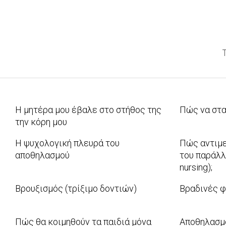
Η μητέρα μου έβαλε στο στήθος της
Πώς να στα
την κόρη μου
2012-
2012-
04-
Η ψυχολογική πλευρά του
Πώς αντιμε
09-
09
αποθηλασμού
του παράλλ
17
nursing);
2011-
2011-
12-
Βρουξισμός (τρίξιμο δοντιών)
Βραδινές φ
07-
08
2011-
2011-
29
07-
07-
Πώς θα κοιμηθούν τα παιδιά μόνα
Αποθηλασμό