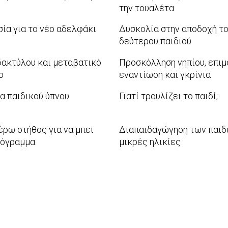
07-
την τουαλέτα
11
2011-
ία για το νέο αδελφάκι
Δυσκολία στην αποδοχή τ
04-
δεύτερου παιδιού
19
2011-
δακτύλου και μεταβατικό
Προσκόλληση νηπίου, επιμ
04-
ο
εναντίωση και γκρίνια
10
2011-
 παιδικού ύπνου
Γιατί τραυλίζει το παιδί;
03-
2011-
27
03-
ρω στήθος για να μπει
Διαπαιδαγώγηση των παιδ
05
ρόγραμμα
μικρές ηλικίες
2011-
02-
17