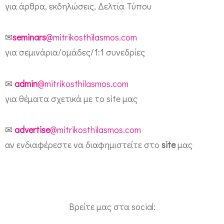
για άρθρα, εκδηλώσεις, Δελτία Τύπου
ή
σ
✉
seminars
@mitrikosthilasmos.com
τ
για σεμινάρια/ομάδες/1:1 συνεδρίες
ε
μ
✉
admin
@mitrikosthilasmos.com
α
για θέματα σχετικά με το site μας
ζ
ί
✉
advertise
@mitrikosthilasmos.com
μ
αν ενδιαφέρεστε να διαφημιστείτε στο
site
μας
α
ς
!
Βρείτε μας στα social: