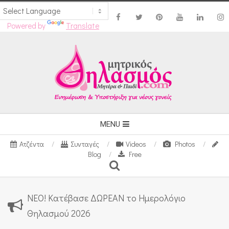
Powered by
Translate
Skip
to
content
Secondary
MENU
Navigation
Ατζέντα
Συνταγές
Videos
Photos
Menu
Blog
Free
Search
ΝΕΟ! Κατέβασε ΔΩΡΕΑΝ το Ημερολόγιο
Θηλασμού 2026