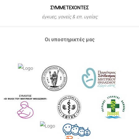
ΣΥΜΜΕΤEΧΟΝΤΕΣ
έγκυες, γονείς & επ. υγείας
Οι υποστηρικτές μας