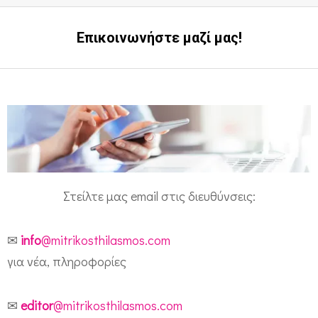
Επικοινωνήστε μαζί μας!
Ε
π
ι
Στείλτε μας email στις διευθύνσεις:
κ
ο
✉
info
@mitrikosthilasmos.com
ι
για νέα, πληροφορίες
ν
ω
✉
editor
@mitrikosthilasmos.com
ν