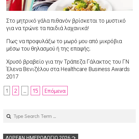
Στο μητρικό γάλα πιθανόν βρίσκεται το μυστικό
για να τρώνε τα παιδιά λαχανικά!
2017-
Πως να προφυλάξω το μωρό μου από μικρόβια
09-
μέσω του θηλασμού ή της επαφής;
28
2017-
Χρυσό βραβείο για την Τράπεζα Γάλακτος του ΓΝ
09-
Έλενα Βενιζέλου στα Healthcare Business Awards
26
2017
2017-
Πλοήγηση
1
2
…
15
Επόμενα
09-
άρθρων
16
Search
ΔΩΡΕΑΝ ΗΜΕΡΟΛΟΓΙΟ 2026 ↷