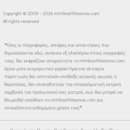
Copyright © 2009 – 2026 mitrikosthilasmos.com
All rights reserved
❝Όλες οι πληροφορίες, απόψεις και απαντήσεις που
δημοσιεύονται εδώ, ανήκουν εξ ολοκλήρου στους συγγραφείς
τους, δεν εκφράζουν απαραίτητα το mitrikosthilasmos.com,
έχουν μόνο ενημερωτικό χαρακτήρα και σε καμία
περίπτωση δεν αποτελούν υπόδειξη ιατρικής αγωγής ή
θεραπείας, δεν υποκαθιστούν την επαγγελματική ιατρική
συμβουλή του προσωπικού σας γιατρού, ενώ δεν μπορεί να
θεωρηθεί υπεύθυνο το mitrikosthilasmos.com για
οποιαδήποτε ενδεχόμενη χρήση τους❞
Designed using
Magazine Hoot Premium
. Powered by
WordPress
.