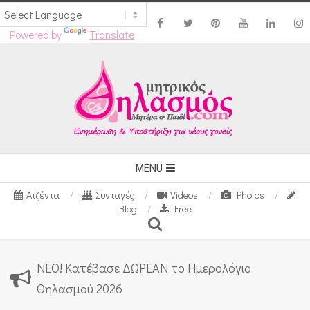
Powered by
Translate
Skip
to
content
Secondary
MENU
Navigation
Ατζέντα
Συνταγές
Videos
Photos
Menu
Blog
Free
Search
ΝΕΟ! Κατέβασε ΔΩΡΕΑΝ το Ημερολόγιο
Θηλασμού 2026