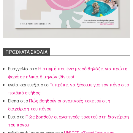
ΠΡΌΣΦΑΤΑ ΣΧΌΛΙΑ
Ευαγγελία
στο
Η στιγμή που ένα μωρό θηλάζει για πρώτη
φορά σε ηλικία 6 μηνών (βίντεο)
υγεία και ευεξία
στο
Τι πρέπει να ξέρουμε για τον πόνο στο
παιδικό στήθος
Elena
στο
Πώς βοηθούν οι αναπνοές τοκετού στη
διαχείριση του πόνου
Ευα
στο
Πώς βοηθούν οι αναπνοές τοκετού στη διαχείριση
του πόνου
mitrikosthilasmos.com
στο
UNICEF: «Στηρίζουμε τον