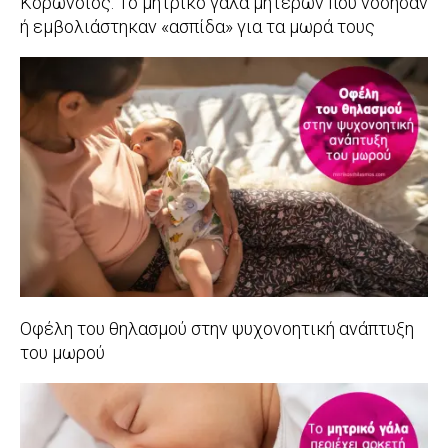
Κορωνοϊός: Το μητρικό γάλα μητέρων που νόσησαν
ή εμβολιάστηκαν «ασπίδα» για τα μωρά τους
2021-
11-
23
Οφέλη του θηλασμού στην ψυχονοητική ανάπτυξη
του μωρού
2021-
10-
03