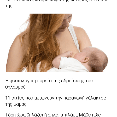
της
2018-
11-
05
Η φυσιολογική πορεία της εδραίωσης του
θηλασμού
2018-
11 αιτίες που μειώνουν την παραγωγή γάλακτος
03-
της μαμάς
07
2017-
Τόση ώρα θηλάζει ή απλά πιπιλάει; Μάθε πώς