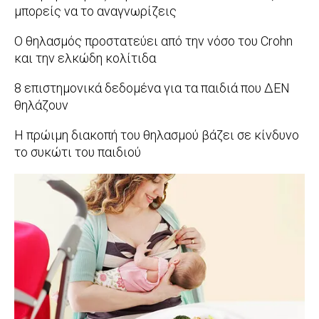
12-
μπορείς να το αναγνωρίζεις
04
2017-
Ο θηλασμός προστατεύει από την νόσο του Crohn
11-
και την ελκώδη κολίτιδα
28
2017-
8 επιστημονικά δεδομένα για τα παιδιά που ΔΕΝ
11-
θηλάζουν
18
2017-
Η πρώιμη διακοπή του θηλασμού βάζει σε κίνδυνο
10-
το συκώτι του παιδιού
18
2017-
10-
09