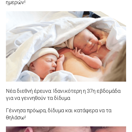
ημερών!
2016-
12-
22
Νέα διεθνή έρευνα: Ιδανικότερη η 37η εβδομάδα
για να γεννηθούν τα δίδυμα
2016-
Γέννησα πρόωρα, δίδυμα και κατάφερα να τα
09-
θηλάσω!
07
2016-