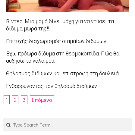
Βίντεο: Μια μαμά δίνει μάχη για να ντύσει τα
δίδυμα μωρά της!!
2015-
Επιτυχής διαχωρισμός σιαμαίων διδύμων
08-
2015-
Έχω πρόωρα δίδυμα στη θερμοκοιτίδα. Πώς θα
24
05-
αυξήσω το γάλα μου;
13
2015-
Θηλασμός διδύμων και επιστροφή στη δουλειά
04-
2015-
Ενθαρρύνοντας τον θηλασμό διδύμων
22
02-
2014-
Πλοήγηση
16
1
2
3
Επόμενα
09-
άρθρων
15
Search