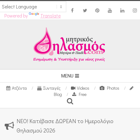
Powered by
Translate
Skip
to
content
Secondary
MENU
Navigation
Ατζέντα
Συνταγές
Videos
Photos
Menu
Blog
Free
Search
ΝΕΟ! Κατέβασε ΔΩΡΕΑΝ το Ημερολόγιο
Θηλασμού 2026