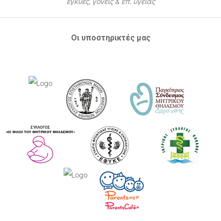
έγκυες, γονείς & επ. υγείας
Οι υποστηρικτές μας