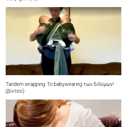
2020-
01-
13
Tandem wrapping: Το babywearing των διδύμων!
(βίντεο)
2019-
12-
09