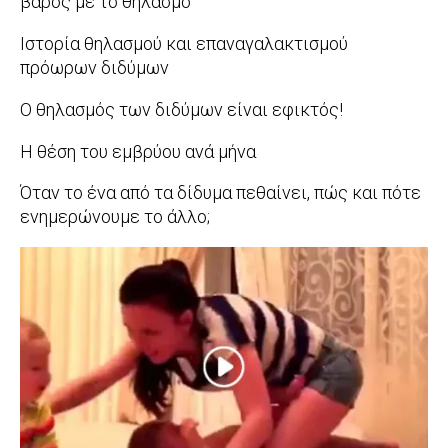
βάρος με το θηλασμό
23
2016-
Ιστορία θηλασμού και επαναγαλακτισμού
03-
πρόωρων διδύμων
24
2016-
Ο θηλασμός των διδύμων είναι εφικτός!
02-
2016-
Η θέση του εμβρύου ανά μήνα
29
02-
2016-
Όταν το ένα από τα δίδυμα πεθαίνει, πώς και πότε
17
01-
ενημερώνουμε το άλλο;
05
2015-
11-
10