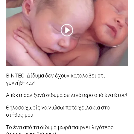
08-
25
ΒΙΝΤΕΟ: Δίδυμα δεν έχουν καταλάβει ότι
γεννήθηκαν!
2016-
Απέκτησαν ξανά δίδυμα σε λιγότερο από ένα έτος!
07-
2016-
Θήλασα χωρίς να νιώσω ποτέ χειλάκια στο
20
05-
στήθος μου…
24
2016-
Το ένα από τα δίδυμα μωρά παίρνει λιγότερο
05-