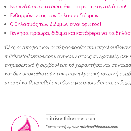
ά
Νεογνό έσωσε το διδυμάκι του με την αγκαλιά του!
δ
Ενθαρρύνοντας τον θηλασμό διδύμων
α
Ο θηλασμός των διδύμων είναι εφικτός!
γ
Γέννησα πρόωρα, δίδυμα και κατάφερα να τα θηλάσ
ι
Όλες οι απόψεις και οι πληροφορίες που περιλαμβάνον
α
mitrikosthilasmos.com, ανήκουν στους συγγραφείς, δεν
ν
ενημερωτικό ή συμβουλευτικό χαρακτήρα και σε καμία
α
και δεν υποκαθιστούν την επαγγελματική ιατρική συμβ
γ
μπορεί να θεωρηθεί υπεύθυνο για οποιαδήποτε ενδεχ
ε
ν
ν
η
mitrikosthilasmos.com
θ
Συντακτική ομάδα
mitrikosthilasmos.com