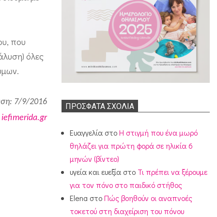
ου, που
νάλυση) όλες
ύμων.
ση: 7/9/2016
ΠΡΌΣΦΑΤΑ ΣΧΌΛΙΑ
:
iefimerida.gr
Ευαγγελία
στο
Η στιγμή που ένα μωρό
θηλάζει για πρώτη φορά σε ηλικία 6
μηνών (βίντεο)
υγεία και ευεξία
στο
Τι πρέπει να ξέρουμε
για τον πόνο στο παιδικό στήθος
Elena
στο
Πώς βοηθούν οι αναπνοές
τοκετού στη διαχείριση του πόνου