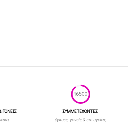
16500
& ΓΟΝΕΙΣ
ΣΥΜΜΕΤEΧΟΝΤΕΣ
τυακά
έγκυες, γονείς & επ. υγείας