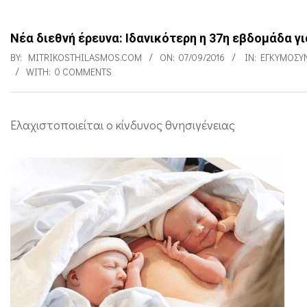
Νέα διεθνή έρευνα: Ιδανικότερη η 37η εβδομάδα γι
BY:
MITRIKOSTHILASMOS.COM
ON:
07/09/2016
IN:
ΕΓΚΥΜΟΣΎ
WITH:
0 COMMENTS
Ελαχιστοποιείται ο κίνδυνος θνησιγένειας
Ν
έ
α
δ
ι
ε
θ
ν