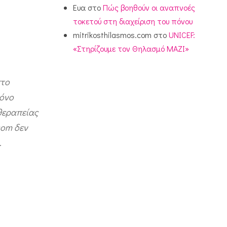
Ευα
στο
Πώς βοηθούν οι αναπνοές
τοκετού στη διαχείριση του πόνου
mitrikosthilasmos.com
στο
UNICEF:
«Στηρίζουμε τον Θηλασμό ΜΑΖΙ»
στο
μόνο
θεραπείας
com δεν
.