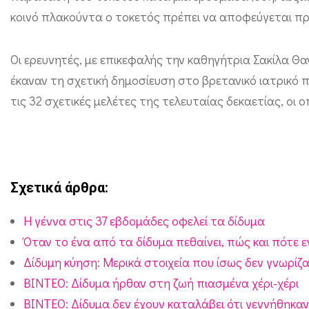
ό
κοινό πλακούντα ο τοκετός πρέπει να αποφεύγεται πρ
τ
ε
Οι ερευνητές, με επικεφαλής την καθηγήτρια Σακίλα 
ρ
έκαναν τη σχετική δημοσίευση στο βρετανικό ιατρικό πε
η
τις 32 σχετικές μελέτες της τελευταίας δεκαετίας, οι
η
3
7
η
Σχετικά άρθρα:
ε
H γέννα στις 37 εβδομάδες οφελεί τα δίδυμα
β
Όταν το ένα από τα δίδυμα πεθαίνει, πώς και πότε 
δ
Δίδυμη κύηση: Μερικά στοιχεία που ίσως δεν γνωρίζα
ο
ΒΙΝΤΕΟ: Δίδυμα ήρθαν στη ζωή πιασμένα χέρι-χέρι
μ
ΒΙΝΤΕΟ: Δίδυμα δεν έχουν καταλάβει ότι γεννήθηκαν