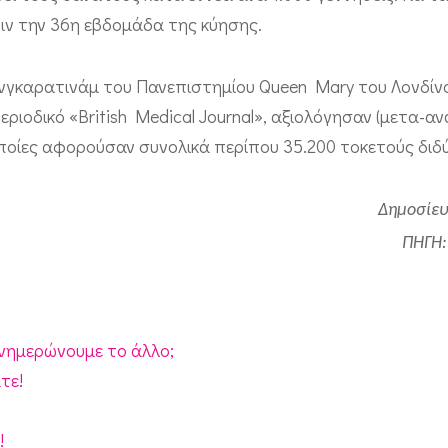
ιν την 36η εβδομάδα της κύησης.
Θανγκαρατινάμ του Πανεπιστημίου Queen Mary του Λονδίν
ριοδικό «British Medical Journal», αξιολόγησαν (μετα-α
 οποίες αφορούσαν συνολικά περίπου 35.200 τοκετούς διδ
Δημοσίευ
ΠΗΓΗ
ενημερώνουμε το άλλο;
τε!
!