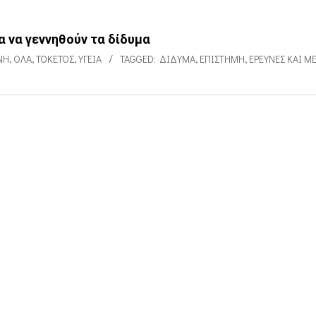
α να γεννηθούν τα δίδυμα
ΝΗ
,
ΌΛΑ
,
ΤΟΚΕΤΌΣ
,
ΥΓΕΊΑ
TAGGED:
ΔΊΔΥΜΑ
,
ΕΠΙΣΤΉΜΗ
,
ΕΡΕΥΝΕΣ ΚΑΙ Μ