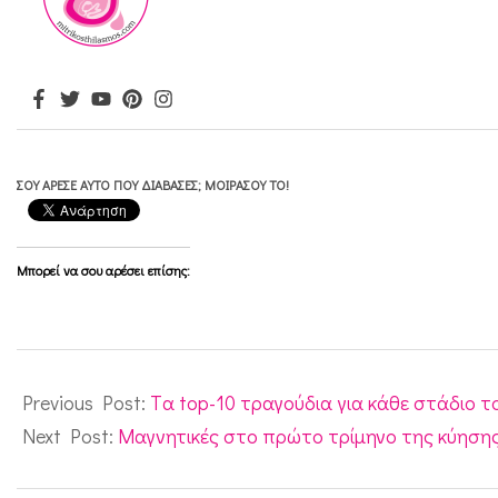
ο
ύ
ν
τ
α
ΣΟΥ ΆΡΕΣΕ ΑΥΤΌ ΠΟΥ ΔΙΆΒΑΣΕΣ; ΜΟΙΡΆΣΟΥ ΤΟ!
δ
ί
δ
Μπορεί να σου αρέσει επίσης:
υ
μ
2016-
α
09-
Previous Post:
Tα top-10 τραγούδια για κάθε στάδιο τ
07
Next Post:
Μαγνητικές στο πρώτο τρίμηνο της κύησης. 