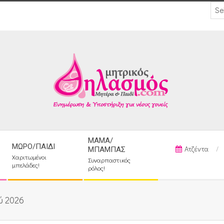
ΜΑΜΆ/
ΜΩΡΌ/ΠΑΙΔΊ
Ατζέντα
ΜΠΑΜΠΆΣ
Χαριτωμένοι
Συναρπαστικός
μπελάδες!
ρόλος!
ύ 2026