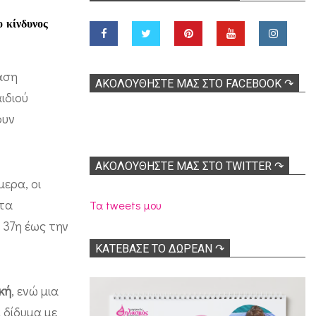
ο κίνδυνος
βάση
ΑΚΟΛOΥΘΉΣΤΕ ΜΑΣ ΣΤΟ FACEBOOK ↷
ιδιού
ουν
ΑΚΟΛΟΥΘΉΣΤΕ ΜΑΣ ΣΤΟ TWITTER ↷
μερα, οι
ντα
Τα tweets μου
 37η έως την
ΚΑΤΕΒΑΣΕ ΤΟ ΔΩΡΕΑΝ ↷
κή
, ενώ μια
 δίδυμα με