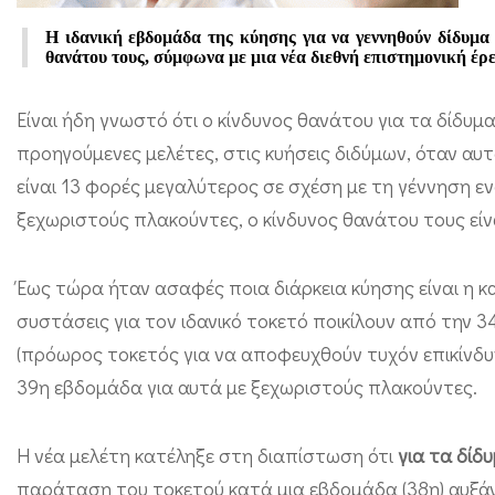
ή
Η ιδανική εβδομάδα της κύησης για να γεννηθούν δίδυμα χ
έ
θανάτου τους, σύμφωνα με μια νέα διεθνή επιστημονική έρε
ρ
Είναι ήδη γνωστό ότι ο κίνδυνος θανάτου για τα δίδυμ
ε
προηγούμενες μελέτες, στις κυήσεις διδύμων, όταν αυτ
υ
είναι 13 φορές μεγαλύτερος σε σχέση με τη γέννηση ε
ν
ξεχωριστούς πλακούντες, ο κίνδυνος θανάτου τους εί
α
:
Έως τώρα ήταν ασαφές ποια διάρκεια κύησης είναι η καλ
Ι
συστάσεις για τον ιδανικό τοκετό ποικίλουν από την 3
δ
(πρόωρος τοκετός για να αποφευχθούν τυχόν επικίνδυν
α
39η εβδομάδα για αυτά με ξεχωριστούς πλακούντες.
ν
ι
Η νέα μελέτη κατέληξε στη διαπίστωση ότι
για τα δίδ
κ
παράταση του τοκετού κατά μια εβδομάδα (38η) αυξάνε