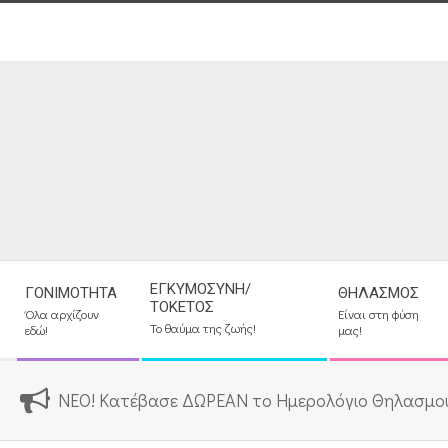
Skip
to
content
Secondary
ΕΓΚΥΜΟΣΎΝΗ/
ΓΟΝΙΜΌΤΗΤΑ
ΘΗΛΑΣΜΌΣ
Navigation
ΤΟΚΕΤΌΣ
Όλα αρχίζουν
Είναι στη φύση
Menu
Το θαύμα της ζωής!
εδώ!
μας!
ΝΕΟ! Κατέβασε ΔΩΡΕΑΝ το Ημερολόγιο Θηλασμο