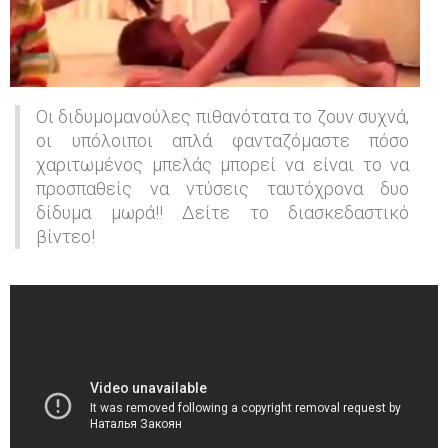
:
Μ
ι
α
Οι διδυμομανούλες πιθανότατα το ζουν συχνά,
μ
οι υπόλοιποι απλά φανταζόμαστε πόσο
χαριτωμένος μπελάς μπορεί να είναι το να
α
προσπαθείς να ντύσεις ταυτόχρονα δυο
μ
δίδυμα μωρά!! Δείτε το διασκεδαστικό
ά
βίντεο!
δ
ί
ν
ε
ι
μ