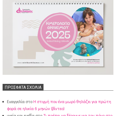
ΠΡΌΣΦΑΤΑ ΣΧΌΛΙΑ
Ευαγγελία
στο
Η στιγμή που ένα μωρό θηλάζει για πρώτη
φορά σε ηλικία 6 μηνών (βίντεο)
υγεία και ευεξία
στο
Τι πρέπει να ξέρουμε για τον πόνο στο