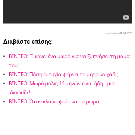
ά
χ
η
γ
Δημοσίευση 24/08/2015
Διαβάστε επίσης:
ι
α
ΒΙΝΤΕΟ: Τι κάνει ένα μωρό για να ξυπνήσει τη μαμά
ν
του!
α
BINTEO: Πόση ευτυχία φέρνει το μητρικό χάδι;
ν
ΒΙΝΤΕΟ: Μωρό μόλις 16 μηνών είναι ήδη… μια
τ
ιδιοφυΐα!
ύ
ΒΙΝΤΕΟ: Όταν κλαίνε ψεύτικα τα μωρά!
σ
ε
ι