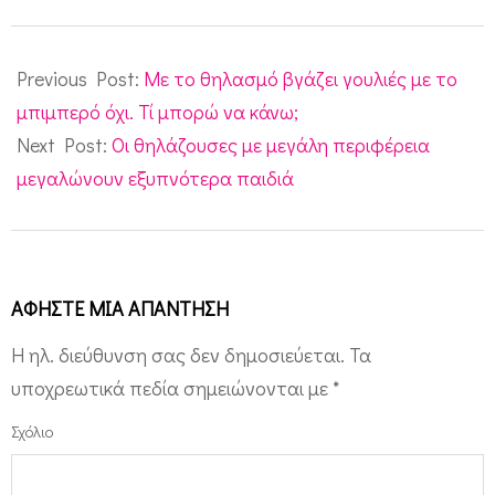
ς
2015-
!
08-
Previous Post:
Με το θηλασμό βγάζει γουλιές με το
!
24
μπιμπερό όχι. Τί μπορώ να κάνω;
Next Post:
Οι θηλάζουσες με μεγάλη περιφέρεια
μεγαλώνουν εξυπνότερα παιδιά
ΑΦΉΣΤΕ ΜΙΑ ΑΠΆΝΤΗΣΗ
Η ηλ. διεύθυνση σας δεν δημοσιεύεται.
Τα
υποχρεωτικά πεδία σημειώνονται με
*
Σχόλιο