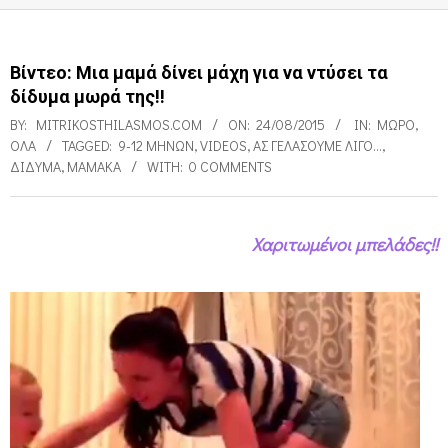
Βίντεο: Μια μαμά δίνει μάχη για να ντύσει τα
δίδυμα μωρά της!!
BY:
MITRIKOSTHILASMOS.COM
ON:
24/08/2015
IN:
ΜΩΡΌ
,
ΌΛΑ
TAGGED:
9-12 ΜΗΝΏΝ
,
VIDEOS
,
ΑΣ ΓΕΛΆΣΟΥΜΕ ΛΊΓΟ...
,
ΔΊΔΥΜΑ
,
ΜΑΜΆΚΑ
WITH:
0 COMMENTS
Χαριτωμένοι μπελάδες!!
Β
ί
ν
τ
ε
ο