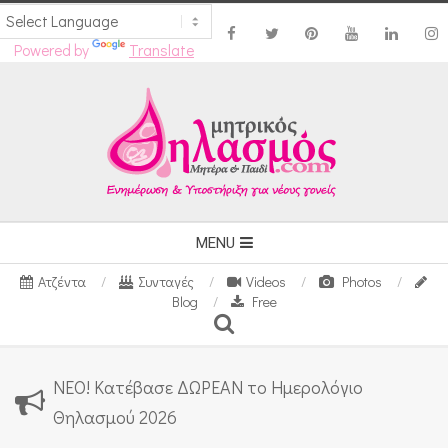
Powered by
Translate
Skip
to
content
Secondary
MENU
Navigation
Ατζέντα
Συνταγές
Videos
Photos
Menu
Blog
Free
Search
ΝΕΟ! Κατέβασε ΔΩΡΕΑΝ το Ημερολόγιο
Θηλασμού 2026