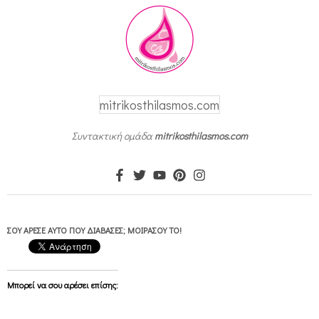
τ
α
δ
ί
δ
mitrikosthilasmos.com
υ
Συντακτική ομάδα
mitrikosthilasmos.com
μ
α
μ
ω
ΣΟΥ ΆΡΕΣΕ ΑΥΤΌ ΠΟΥ ΔΙΆΒΑΣΕΣ; ΜΟΙΡΆΣΟΥ ΤΟ!
ρ
ά
τ
Μπορεί να σου αρέσει επίσης:
η