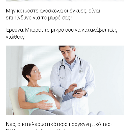
Μην κοιμάστε ανάσκελα οι έγκυες, είναι
επικίνδυνο για το μωρό σας!
2017-
Έρευνα: Μπορεί το μικρό σου να καταλάβει πώς
12-
νιώθεις;
15
2017-
12-
07
Νέο, αποτελεσματικότερο προγεννητικό τεστ