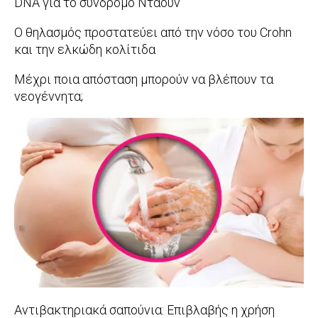
DNA για το σύνδρομο Ντάουν
2017-
Ο θηλασμός προστατεύει από την νόσο του Crohn
11-
και την ελκώδη κολίτιδα
23
2017-
Μέχρι ποια απόσταση μπορούν να βλέπουν τα
11-
νεογέννητα;
18
2017-
11-
09
Αντιβακτηριακά σαπούνια: Επιβλαβής η χρήση