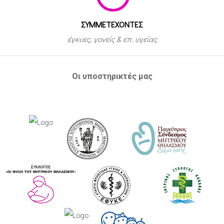
ΣΥΜΜΕΤEΧΟΝΤΕΣ
έγκυες, γονείς & επ. υγείας
Οι υποστηρικτές μας