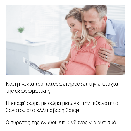
17
2017-
07-
21
Και η ηλικία του πατέρα επηρεάζει την επιτυχία
της εξωσωματικής
2017-
Η επαφή σώμα με σώμα μειώνει την πιθανότητα
07-
θανάτου στα ελλιποβαρή βρέφη
17
2017-
Ο πυρετός της εγκύου επικίνδυνος για αυτισμό
06-
2017-