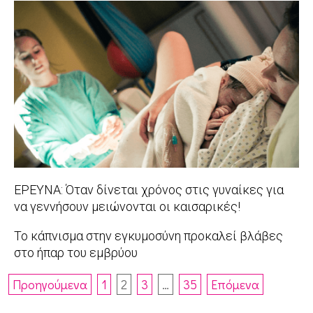
30
06-
27
ΕΡΕΥΝΑ: Όταν δίνεται χρόνος στις γυναίκες για
να γεννήσουν μειώνονται οι καισαρικές!
2017-
Το κάπνισμα στην εγκυμοσύνη προκαλεί βλάβες
06-
στο ήπαρ του εμβρύου
15
2017-
Πλοήγηση
Προηγούμενα
1
2
3
…
35
Επόμενα
06-
άρθρων