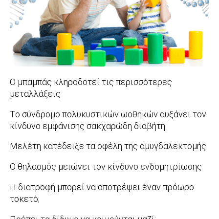
Ο μπαμπάς κληροδοτεί τις περισσότερες
μεταλλάξεις
2017-
Tο σύνδρομο πολυκυστικών ωοθηκών αυξάνει τον
10-
κίνδυνο εμφάνισης σακχαρώδη διαβήτη
04
2017-
Μελέτη κατέδειξε τα οφέλη της αμυγδαλεκτομής
09-
2017-
Ο θηλασμός μειώνει τον κίνδυνο ενδομητρίωσης
19
09-
2017-
Η διατροφή μπορεί να αποτρέψει έναν πρόωρο
18
09-
τοκετό;
13
2017-