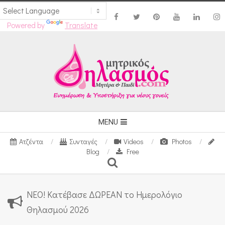
Powered by
Translate
Skip
to
content
Secondary
MENU
Navigation
Ατζέντα
Συνταγές
Videos
Photos
Menu
Blog
Free
Search
ΝΕΟ! Κατέβασε ΔΩΡΕΑΝ το Ημερολόγιο
Θηλασμού 2026