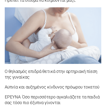
Πρέπει τα δίδυμα να κοιμούνται μαζί;
08-
2017-
31
08-
21
Ο θηλασμός επιδρά θετικά στην αρτηριακή πίεση
της γυναίκας
2017-
Αϋπνία και αυξημένος κίνδυνος πρόωρου τοκετού
08-
2017-
ΕΡΕΥΝΑ: Όσο περισσότερο αγκαλιάζετε τα παιδιά
18
08-
σας τόσο πιο έξυπνα γίνονται