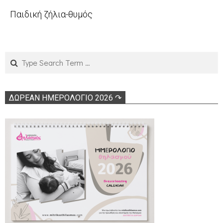
04-
2011-
Παιδική ζήλια-θυμός
12
02-
2010-
19
10-
19
Search
ΔΩΡΕΑΝ ΗΜΕΡΟΛΟΓΙΟ 2026 ↷