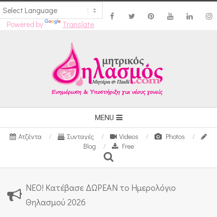
Powered by
Translate
Skip
to
content
Secondary
MENU
Navigation
Ατζέντα
Συνταγές
Videos
Photos
Menu
Blog
Free
Search
ΝΕΟ! Κατέβασε ΔΩΡΕΑΝ το Ημερολόγιο
Θηλασμού 2026