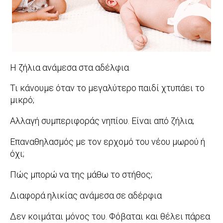
Η ζήλια ανάμεσα στα αδέλφια
2016-
Τι κάνουμε όταν το μεγαλύτερο παιδί χτυπάει το
12-
μικρό;
20
2013-
Αλλαγή συμπεριφοράς νηπίου. Είναι από ζήλια;
10-
2012-
Επαναθηλασμός με τον ερχομό του νέου μωρού ή
01
12-
όχι;
20
2012-
Πώς μπορώ να της μάθω το στήθος;
06-
2012-
Διαφορά ηλικίας ανάμεσα σε αδέρφια
29
05-
2011-
Δεν κοιμάται μόνος του. Φόβαται και θέλει πάρεα
30