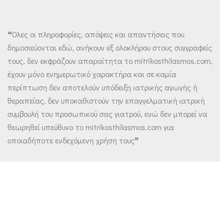
❝Όλες οι πληροφορίες, απόψεις και απαντήσεις που
δημοσιεύονται εδώ, ανήκουν εξ ολοκλήρου στους συγγραφείς
τους, δεν εκφράζουν απαραίτητα το mitrikosthilasmos.com,
έχουν μόνο ενημερωτικό χαρακτήρα και σε καμία
περίπτωση δεν αποτελούν υπόδειξη ιατρικής αγωγής ή
θεραπείας, δεν υποκαθιστούν την επαγγελματική ιατρική
συμβουλή του προσωπικού σας γιατρού, ενώ δεν μπορεί να
θεωρηθεί υπεύθυνο το mitrikosthilasmos.com για
οποιαδήποτε ενδεχόμενη χρήση τους❞
Designed using
Magazine Hoot Premium
. Powered by
WordPress
.