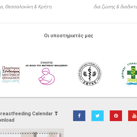
α, Θεσσαλονίκη & Κρήτη
δια ζώσης & διαδικ
Οι υποστηρικτές μας
Breastfeeding Calendar ❣
wnload