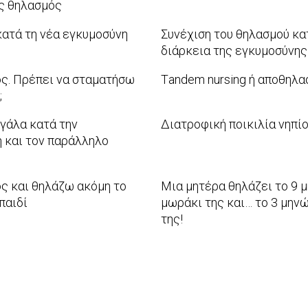
ς θηλασμός
ατά τη νέα εγκυμοσύνη
Συνέχιση του θηλασμού κα
διάρκεια της εγκυμοσύνης
2012-
ος. Πρέπει να σταματήσω
Τandem nursing ή αποθηλα
01-
;
2011-
31
07-
 γάλα κατά την
Διατροφική ποικιλία νηπί
19
 και τον παράλληλο
2011-
01-
07
ος και θηλάζω ακόμη το
Μια μητέρα θηλάζει το 9 
παιδί
μωράκι της και… το 3 μην
της!
2010-
06-
02