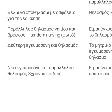
παράλληλο
2013-
Θέλω να αποθηλάσω με ασφάλεια
Θηλασμός κ
08-
για τη νέα κύηση
2012-
06
2012-
03-
Παράλληλος θηλασμός νηπίου και
Είμαι έγκυ
03-
05
βρέφους – tandem nursing (φωτό)
το θηλασμό
26
2011-
2011-
Δεύτερη εγκυμοσύνη και θηλασμός
Το μητρικό
11-
10-
εγκυμοσύνη
2011-
21
18
θηλασμό
05-
2011-
23
Νέα εγκυμοσύνη και παράλληλος
Είμαι έγκυ
03-
θηλασμός 3χρονου παιδιού
πρώτο μου 
14
2010-
2010-
12-
12-
08
02