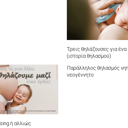
Τρεις θηλάζουσες για ένα
(ιστορία θηλασμού)
2014-
Παράλληλος θηλασμός νηπ
08-
νεογέννητο
07
2012-
12-
06
sing ή αλλιώς