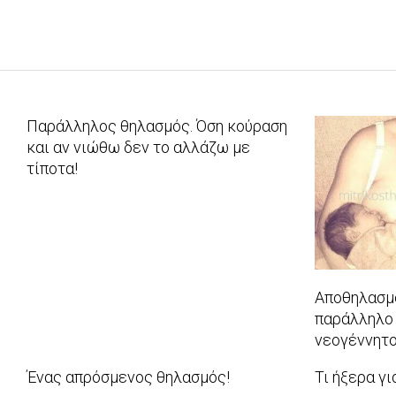
Παράλληλος θηλασμός. Όση κούραση
και αν νιώθω δεν το αλλάζω με
τίποτα!
2016-
02-
16
Αποθηλασμ
παράλληλο 
νεογέννητο
2016-
Ένας απρόσμενος θηλασμός!
Τι ήξερα γι
02-