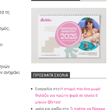
τά τη
σμός;
ου
μηνών
ών ανηψάκι
ΠΡΌΣΦΑΤΑ ΣΧΌΛΙΑ
Ευαγγελία
στο
Η στιγμή που ένα μωρό
θηλάζει για πρώτη φορά σε ηλικία 6
μηνών (βίντεο)
υγεία και ευεξία
στο
Τι πρέπει να ξέρουμε