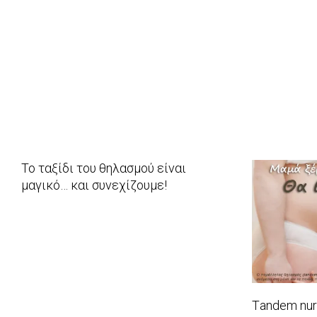
2015-
2015-
15
12-
08-
04
28
Το ταξίδι του θηλασμού είναι
μαγικό… και συνεχίζουμε!
2014-
08-
04
Τandem nur