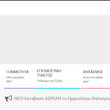
Skip
to
content
Secondary
ΕΓΚΥΜΟΣΎΝΗ/
ΓΟΝΙΜΌΤΗΤΑ
ΘΗΛΑΣΜΌΣ
Navigation
ΤΟΚΕΤΌΣ
Όλα αρχίζουν
Είναι στη φύση
Menu
Το θαύμα της ζωής!
εδώ!
μας!
ΝΕΟ! Κατέβασε ΔΩΡΕΑΝ το Ημερολόγιο Θηλασμο