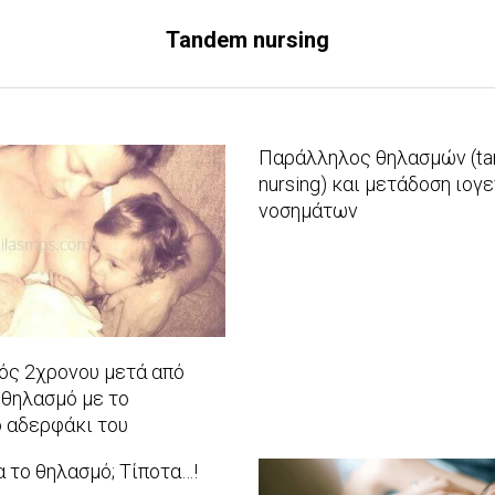
Tandem nursing
Παράλληλος θηλασμών (t
nursing) και μετάδοση ιογ
νοσημάτων
2016-
02-
03
ός 2χρονου μετά από
θηλασμό με το
 αδερφάκι του
α το θηλασμό; Τίποτα…!