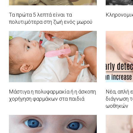
Τα πρώτα 5 λεπτά είναι τα
Κληρονομικ
πολυτιμότερα στη ζωή ενός μωρού
2017-
2017-
03-
03-
28
28
Μάστιγα η πολυφαρμακία ή η άσκοπη
Νέα, απλή 
χορήγηση φαρμάκων στα παιδιά
διάγνωση τ
ωοθηκών
2017-
2017-
03-
03-
14
03