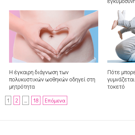
εγκυμοσύν
2016-
2016-
12-
11-
08
28
Η έγκαιρη διάγνωση των
Πότε μπορε
πολυκυστικών ωοθηκών οδηγεί στη
γυμνάζεται
μητρότητα
τοκετό
2016-
2016-
Πλοήγηση
1
2
…
18
Επόμενα
11-
11-
άρθρων
23
10