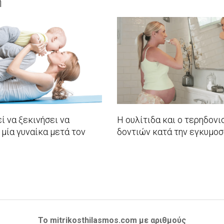
η
2016-
11-
24
ί να ξεκινήσει να
Η ουλίτιδα και ο τερηδον
 μία γυναίκα μετά τον
δοντιών κατά την εγκυμοσ
2016-
10-
27
Το mitrikosthilasmos.com με αριθμούς