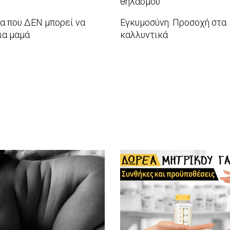
θηλασμού
2017-
α που ΔΕΝ μπορεί να
Εγκυμοσύνη: Προσοχή στα
07-
ια μαμά
καλλυντικά
03
2017-
05-
29