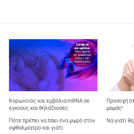
Κορωνοϊός και εμβόλια mRNA σε
Προσοχή στ
εγκύους και θηλάζουσες
μαμάς!
2021-
2018-
Πότε πρέπει να πάει ένα μωρό στον
Να γιατί θ
05-
01-
οφθαλμίατρο και γιατί
2017-
24
16