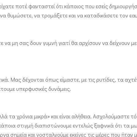
ίχατε ποτέ φανταστεί ότι κάποιος που εσείς δημιουργή
, να θυμώσετε, να τρομάξετε και να καταδικάσετε τον εα
ε να μη σας δουν γυμνή γιατί θα αρχίσουν να δείχνουν μ
τικά. Μας δέχονται όπως είμαστε, με τις ρυτίδες, τα αχτ
θέτουμε υπερφυσικές δυνάμεις.
αλλά τα χρόνια μικρά» και είναι αλήθεια. Ασχολούμαστε τ
άποια στιγμή διαπιστώνουμε εντελώς ξαφνικά ότι τα μ
εργα σημεία και νοσταλγούμε εκείνες τις μέρες που ήταν μ