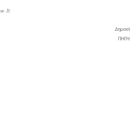
w It.
Δημοσί
ΠΗΓΗ