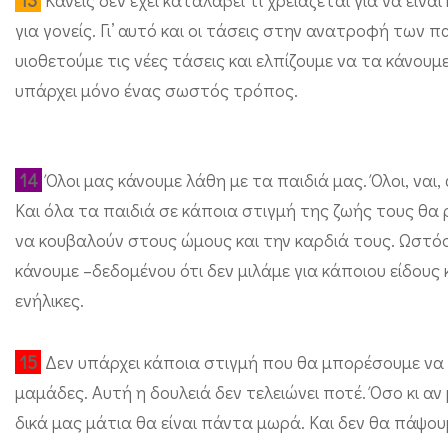
13
Κανείς δεν έχει καταλάβει τι χρειάζεται για να είν
για γονείς. Γι’ αυτό και οι τάσεις στην ανατροφή των π
υιοθετούμε τις νέες τάσεις και ελπίζουμε να τα κάνο
υπάρχει μόνο ένας σωστός τρόπος.
14
Όλοι μας κάνουμε λάθη με τα παιδιά μας. Όλοι, ναι, 
Και όλα τα παιδιά σε κάποια στιγμή της ζωής τους θα 
να κουβαλούν στους ώμους και την καρδιά τους. Ωστόσο
κάνουμε –δεδομένου ότι δεν μιλάμε για κάποιου είδου
ενήλικες.
15
Δεν υπάρχει κάποια στιγμή που θα μπορέσουμε να 
μαμάδες. Αυτή η δουλειά δεν τελειώνει ποτέ. Όσο κι αν
δικά μας μάτια θα είναι πάντα μωρά. Και δεν θα πάψου