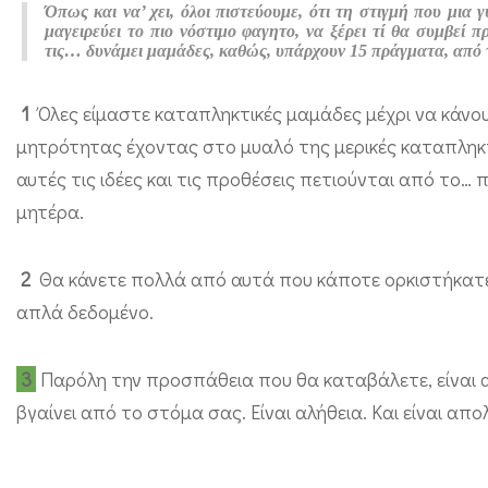
τ
Όπως και να’ χει, όλοι πιστεύουμε, ότι τη στιγμή που μια 
μαγειρεύει το πιο νόστιμο φαγητο, να ξέρει τί θα συμβεί
α
τις… δυνάμει μαμάδες, καθώς, υπάρχουν 15 πράγματα, από τα 
π
1
Όλες είμαστε καταπληκτικές μαμάδες μέχρι να κάνουμ
ο
μητρότητας έχοντας στο μυαλό της μερικές καταπληκτι
υ
αυτές τις ιδέες και τις προθέσεις πετιούνται από το
Δ
μητέρα.
Ε
Ν
2
Θα κάνετε πολλά από αυτά που κάποτε ορκιστήκατε
μ
απλά δεδομένο.
π
ο
3
Παρόλη την προσπάθεια που θα καταβάλετε, είναι 
ρ
βγαίνει από το στόμα σας. Είναι αλήθεια. Και είναι απ
ε
ί