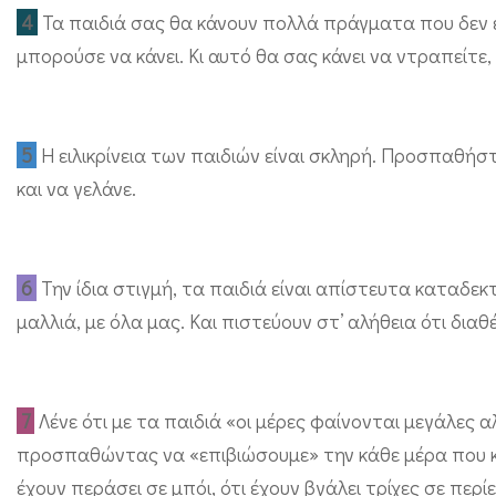
ν
4
Τα παιδιά σας θα κάνουν πολλά πράγματα που δεν ε
α
μπορούσε να κάνει. Κι αυτό θα σας κάνει να ντραπείτε
α
π
5
Η ειλικρίνεια των παιδιών είναι σκληρή. Προσπαθήστ
ο
και να γελάνε.
φ
ύ
γ
6
Την ίδια στιγμή, τα παιδιά είναι απίστευτα καταδεκ
ε
μαλλιά, με όλα μας. Και πιστεύουν στ’ αλήθεια ότι δια
ι
μ
ι
7
Λένε ότι με τα παιδιά «οι μέρες φαίνονται μεγάλες 
α
προσπαθώντας να «επιβιώσουμε» την κάθε μέρα που κ
μ
έχουν περάσει σε μπόι, ότι έχουν βγάλει τρίχες σε περί