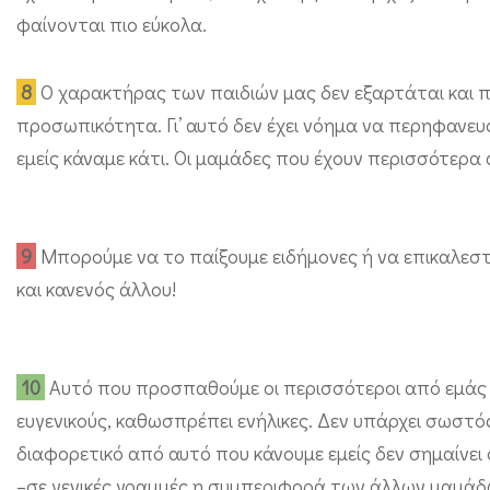
α
φαίνονται πιο εύκολα.
μ
ά
8
Ο χαρακτήρας των παιδιών μας δεν εξαρτάται και π
προσωπικότητα. Γι’ αυτό δεν έχει νόημα να περηφανευόμ
εμείς κάναμε κάτι. Οι μαμάδες που έχουν περισσότερα
9
Μπορούμε να το παίξουμε ειδήμονες ή να επικαλεστ
και κανενός άλλου!
10
Αυτό που προσπαθούμε οι περισσότεροι από εμάς ε
ευγενικούς, καθωσπρέπει ενήλικες. Δεν υπάρχει σωστός
διαφορετικό από αυτό που κάνουμε εμείς δεν σημαίνει 
–σε γενικές γραμμές η συμπεριφορά των άλλων μαμάδων