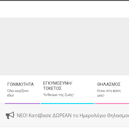
Skip
to
content
Secondary
ΕΓΚΥΜΟΣΎΝΗ/
ΓΟΝΙΜΌΤΗΤΑ
ΘΗΛΑΣΜΌΣ
Navigation
ΤΟΚΕΤΌΣ
Όλα αρχίζουν
Είναι στη φύση
Menu
Το θαύμα της ζωής!
εδώ!
μας!
ΝΕΟ! Κατέβασε ΔΩΡΕΑΝ το Ημερολόγιο Θηλασμο