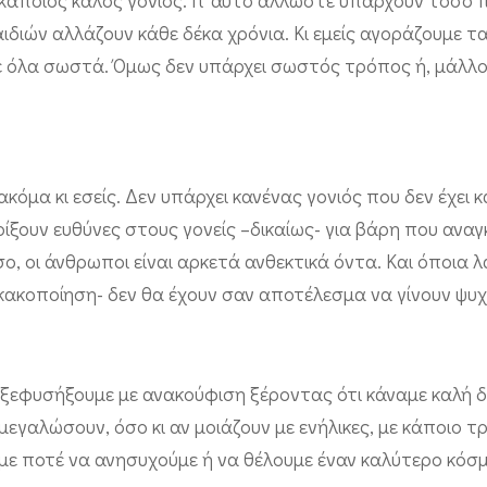
αι κάποιος καλός γονιός. Γι’ αυτό άλλωστε υπάρχουν τόσο 
αιδιών αλλάζουν κάθε δέκα χρόνια. Κι εμείς αγοράζουμε τα
υμε όλα σωστά. Όμως δεν υπάρχει σωστός τρόπος ή, μάλλο
ακόμα κι εσείς. Δεν υπάρχει κανένας γονιός που δεν έχει κ
ρίξουν ευθύνες στους γονείς –δικαίως- για βάρη που ανα
, οι άνθρωποι είναι αρκετά ανθεκτικά όντα. Και όποια λ
ς κακοποίηση- δεν θα έχουν σαν αποτέλεσμα να γίνουν ψυ
ξεφυσήξουμε με ανακούφιση ξέροντας ότι κάναμε καλή δ
 μεγαλώσουν, όσο κι αν μοιάζουν με ενήλικες, με κάποιο 
με ποτέ να ανησυχούμε ή να θέλουμε έναν καλύτερο κόσμο