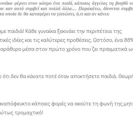
γυναίκα φέρνει στον κόσμο ένα παιδί, κάποιος άγγελος τη βοηθά ν
 πριν καν αυτό συμβεί και πολλά άλλα… Παρακάτω, δίνονται συμβ
οποία δε θα καταφέρει να γλιτώσει, ό,τι και αν κάνει:
ε παιδιά! Κάθε γυναίκα ξεκινάει την περιπέτεια της
κές ιδέες και τις καλύτερες προθέσεις. Ωστόσο, ένα 88
… παράθυρο μέσα στον πρώτο χρόνο που ζει πραγματικά ω
 ότι δεν θα κάνατε ποτέ όταν αποκτήσετε παιδιά. Θεωρ
αναπόφευκτο κάποιες φορές να ακούτε τη φωνή της μητ
ολύτως τρομαχτικό!