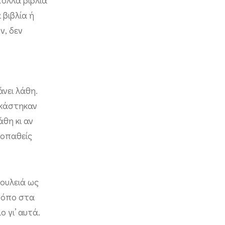
πολλά βιβλία
 βιβλία ή
ν, δεν
άνει λάθη.
γκάστηκαν
άθη κι αν
χοπαθείς
ουλειά ως
τρόπο στα
 γι’ αυτά.