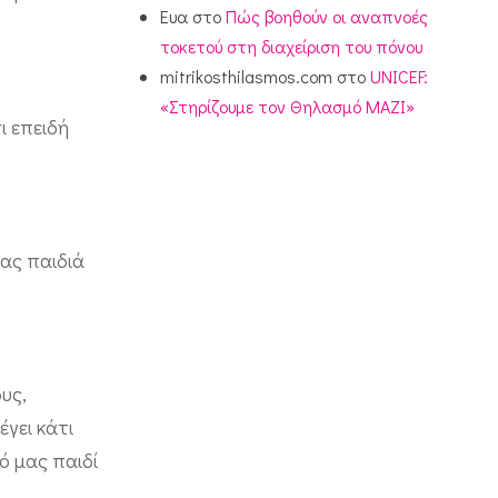
Ευα
στο
Πώς βοηθούν οι αναπνοές
τοκετού στη διαχείριση του πόνου
mitrikosthilasmos.com
στο
UNICEF:
«Στηρίζουμε τον Θηλασμό ΜΑΖΙ»
ι επειδή
ας παιδιά
υς,
γει κάτι
ό μας παιδί