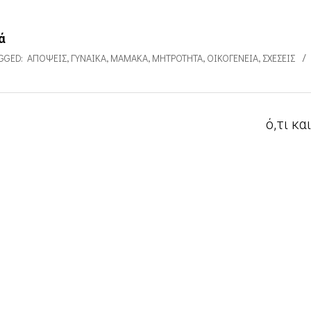
ά
GGED:
ΑΠΌΨΕΙΣ
,
ΓΥΝΑΊΚΑ
,
ΜΑΜΆΚΑ
,
ΜΗΤΡΌΤΗΤΑ
,
ΟΙΚΟΓΈΝΕΙΑ
,
ΣΧΈΣΕΙΣ
ό,τι κα