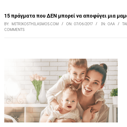
15 πράγματα που ΔΕΝ μπορεί να αποφύγει μια μαμ
BY:
MITRIKOSTHILASMOS.COM
ON:
07/06/2017
IN:
ΌΛΑ
TA
COMMENTS
1
5
π
ρ
ά
γ
μ
α