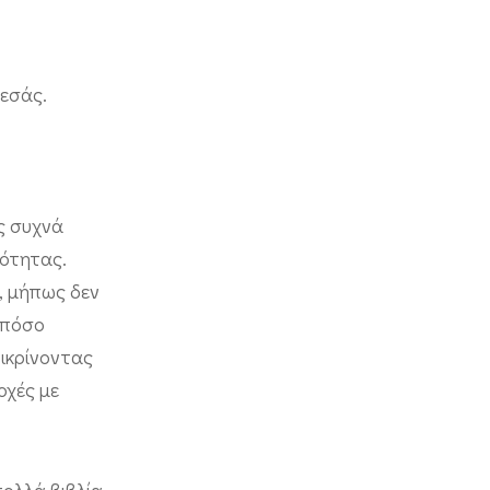
 εσάς.
ς συχνά
ρότητας.
, μήπως δεν
 πόσο
πικρίνοντας
οχές με