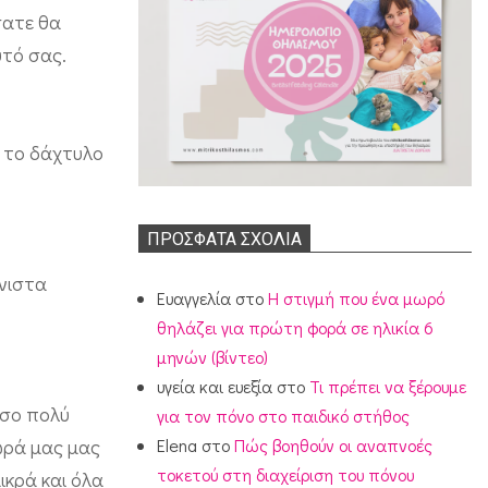
σατε θα
υτό σας.
ε το δάχτυλο
ΠΡΌΣΦΑΤΑ ΣΧΌΛΙΑ
ένιστα
Ευαγγελία
στο
Η στιγμή που ένα μωρό
θηλάζει για πρώτη φορά σε ηλικία 6
μηνών (βίντεο)
υγεία και ευεξία
στο
Τι πρέπει να ξέρουμε
όσο πολύ
για τον πόνο στο παιδικό στήθος
ωρά μας μας
Elena
στο
Πώς βοηθούν οι αναπνοές
τοκετού στη διαχείριση του πόνου
ικρά και όλα