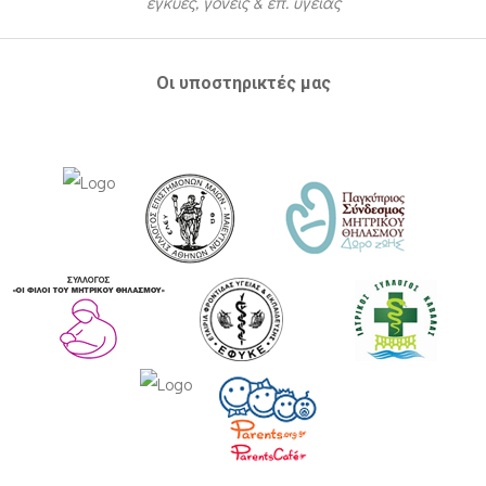
έγκυες, γονείς & επ. υγείας
Οι υποστηρικτές μας