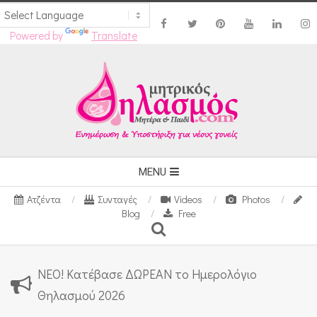
Powered by
Translate
Skip
to
content
Secondary
MENU
Navigation
Ατζέντα
Συνταγές
Videos
Photos
Menu
Blog
Free
Search
ΝΕΟ! Κατέβασε ΔΩΡΕΑΝ το Ημερολόγιο
Θηλασμού 2026