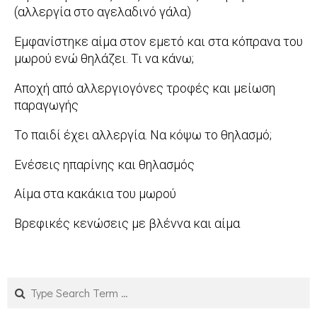
07-
(αλλεργία στο αγελαδινό γάλα)
10
2014-
Εμφανίστηκε αίμα στον εμετό και στα κόπρανα του
09-
μωρού ενώ θηλάζει. Τι να κάνω;
22
2014-
Αποχή από αλλεργιογόνες τροφές και μείωση
02-
παραγωγής
14
2012-
Το παιδί έχει αλλεργία. Να κόψω το θηλασμό;
11-
2012-
Ενέσεις ηπαρίνης και θηλασμός
30
11-
2012-
Αίμα στα κακάκια του μωρού
12
10-
2012-
Βρεφικές κενώσεις με βλέννα και αίμα
03
09-
2012-
28
09-
19
Search