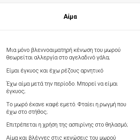
Αίμα
Μια μόνο βλεννοαιματηρή κένωση του μωρού
θεωρείται αλλεργία στο αγελαδινό γάλα;
2016-
Είμαι έγκυος και έχω ρέζους αρνητικό
07-
2016-
Έχω αίμα μετά την περίοδο. Μπορεί να είμαι
04
04-
έγκυος;
22
2016-
Tο μωρό έκανε καφέ εμετό. Φταίει η ρωγμή που
03-
έχω στο στήθος;
10
2015-
Επιτρέπεται η χρήση της ασπιρίνης στο θηλασμό;
07-
2015-
Αίμα και βλέννες στις κενώσεις του μωρού
22