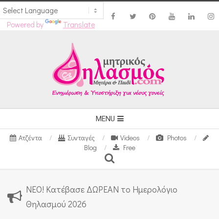
Powered by
Translate
Skip
to
content
Secondary
MENU
Navigation
Ατζέντα
Συνταγές
Videos
Photos
Menu
Blog
Free
Search
ΝΕΟ! Κατέβασε ΔΩΡΕΑΝ το Ημερολόγιο
Θηλασμού 2026