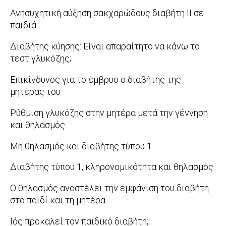
11
2012-
Ανησυχητική αύξηση σακχαρώδους διαβήτη ΙΙ σε
08-
παιδιά
16
2012-
Διαβήτης κύησης: Είναι απαραίτητο να κάνω το
07-
τεστ γλυκόζης;
07
2012-
Επικίνδυνος για το έμβρυο ο διαβήτης της
04-
μητέρας του
25
2012-
Ρύθμιση γλυκόζης στην μητέρα μετά την γέννηση
02-
και θηλασμός
09
2011-
Μη θηλασμός και διαβήτης τύπου 1
10-
2011-
Διαβήτης τύπου 1, κληρονομικότητα και θηλασμός
17
09-
2011-
Ο θηλασμός αναστέλει την εμφάνιση του διαβήτη
14
05-
στο παιδί και τη μητέρα
20
2011-
Iός προκαλεί τον παιδικό διαβήτη;