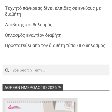
04-
2011-
Τεχνητό πάγκρεας δίνει ελπίδες σε εγκύους με
14
02-
διαβήτη
04
2011-
Διαβήτης και θηλασμός
02-
2011-
Θηλασμός εναντίον διαβήτη
03
02-
2010-
Προστατεύει από τον διαβήτη τύπου ΙΙ ο θηλασμός
02
09-
2010-
01
04-
07
Search
ΔΩΡΕΑΝ ΗΜΕΡΟΛΟΓΙΟ 2026 ↷