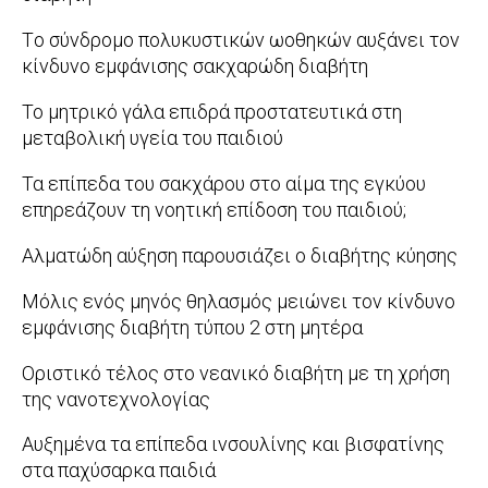
2018-
Tο σύνδρομο πολυκυστικών ωοθηκών αυξάνει τον
01-
κίνδυνο εμφάνισης σακχαρώδη διαβήτη
22
2017-
Το μητρικό γάλα επιδρά προστατευτικά στη
09-
μεταβολική υγεία του παιδιού
19
2017-
Τα επίπεδα του σακχάρου στο αίμα της εγκύου
05-
επηρεάζουν τη νοητική επίδοση του παιδιού;
18
2016-
Αλματώδη αύξηση παρουσιάζει ο διαβήτης κύησης
07-
2016-
Μόλις ενός μηνός θηλασμός μειώνει τον κίνδυνο
22
02-
εμφάνισης διαβήτη τύπου 2 στη μητέρα
09
2014-
Οριστικό τέλος στο νεανικό διαβήτη με τη χρήση
03-
της νανοτεχνολογίας
20
2013-
Αυξημένα τα επίπεδα ινσουλίνης και βισφατίνης
07-
στα παχύσαρκα παιδιά