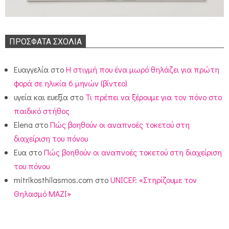
ΠΡΌΣΦΑΤΑ ΣΧΌΛΙΑ
Ευαγγελία
στο
Η στιγμή που ένα μωρό θηλάζει για πρώτη
φορά σε ηλικία 6 μηνών (βίντεο)
υγεία και ευεξία
στο
Τι πρέπει να ξέρουμε για τον πόνο στο
παιδικό στήθος
Elena
στο
Πώς βοηθούν οι αναπνοές τοκετού στη
διαχείριση του πόνου
Ευα
στο
Πώς βοηθούν οι αναπνοές τοκετού στη διαχείριση
του πόνου
mitrikosthilasmos.com
στο
UNICEF: «Στηρίζουμε τον
Θηλασμό ΜΑΖΙ»