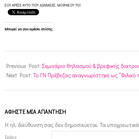
ν
ΣΟΥ ΆΡΕΣΕ ΑΥΤΌ ΠΟΥ ΔΙΆΒΑΣΕΣ; ΜΟΙΡΆΣΟΥ ΤΟ!
δ
υ
Μπορεί να σου αρέσει επίσης:
ν
ο
γ
2020-
ι
02-
Previous Post:
Σεμινάριο θηλασμού & βρεφικής διατρο
α
05
Next Post:
Το ΓΝ Πρέβεζας αναγνωρίστηκε ως “Φιλικό
π
ρ
ό
ΑΦΉΣΤΕ ΜΙΑ ΑΠΆΝΤΗΣΗ
ω
ρ
Η ηλ. διεύθυνση σας δεν δημοσιεύεται.
Τα υποχρεωτικά
η
Σχόλιο