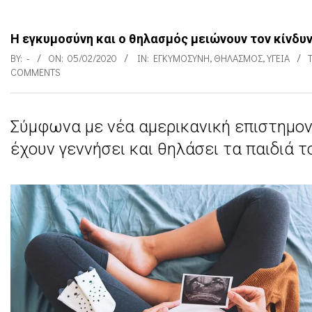
Η εγκυμοσύνη και ο θηλασμός μειώνουν τον κίνδυ
BY:
-
ON:
05/02/2020
IN:
ΕΓΚΥΜΟΣΎΝΗ
,
ΘΗΛΑΣΜΌΣ
,
ΥΓΕΊΑ
COMMENTS
Σύμφωνα με νέα αμερικανική επιστημον
Η
έχουν γεννήσει και θηλάσει τα παιδιά 
ε
γ
κ
υ
μ
ο
σ