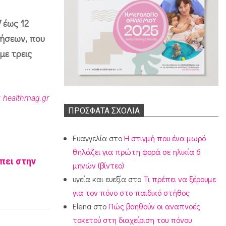
7 έως 12
υήσεων, που
με τρεις
:
healthmag.gr
ΠΡΌΣΦΑΤΑ ΣΧΌΛΙΑ
Ευαγγελία
στο
Η στιγμή που ένα μωρό
θηλάζει για πρώτη φορά σε ηλικία 6
πει στην
μηνών (βίντεο)
υγεία και ευεξία
στο
Τι πρέπει να ξέρουμε
για τον πόνο στο παιδικό στήθος
Elena
στο
Πώς βοηθούν οι αναπνοές
τοκετού στη διαχείριση του πόνου