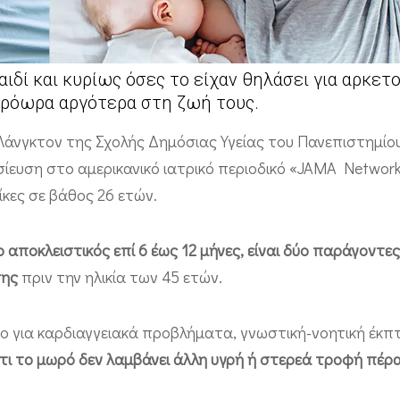
αιδί και κυρίως όσες το είχαν θηλάσει για αρκετ
πρόωρα αργότερα στη ζωή τους.
-Λάνγκτον της Σχολής Δημόσιας Υγείας του Πανεπιστημίο
ευση στο αμερικανικό ιατρικό περιοδικό «JAMA Network
ίκες σε βάθος 26 ετών.
ο αποκλειστικός επί 6 έως 12 μήνες, είναι δύο παράγοντε
σης
πριν την ηλικία των 45 ετών.
ο για καρδιαγγειακά προβλήματα, γνωστική-νοητική έκπ
τι το μωρό δεν λαμβάνει άλλη υγρή ή στερεά τροφή πέρ