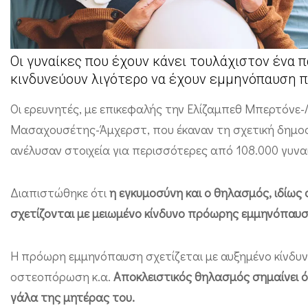
ύ
ν
η
Οι γυναίκες που έχουν κάνει τουλάχιστον ένα π
κ
κινδυνεύουν λιγότερο να έχουν εμμηνόπαυση 
α
Οι ερευνητές, με επικεφαλής την Ελίζαμπεθ Μπερτόνε
ι
Μασαχουσέτης-Άμχερστ, που έκαναν τη σχετική δημοσί
ο
ανέλυσαν στοιχεία για περισσότερες από 108.000 γυνα
θ
η
Διαπιστώθηκε ότι
η εγκυμοσύνη και ο θηλασμός, ιδίως 
λ
σχετίζονται με μειωμένο κίνδυνο πρόωρης εμμηνόπαυ
α
σ
Η πρόωρη εμμηνόπαυση σχετίζεται με αυξημένο κίνδυν
μ
οστεοπόρωση κ.α.
Αποκλειστικός θηλασμός σημαίνει ό
ό
γάλα της μητέρας του.