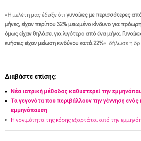
ς
μ
«Η μελέτη μας έδειξε ότι
γυναίκες με περισσότερες από 
μήνες, είχαν περίπου 32% μειωμένο κίνδυνο για πρόωρη
ε
όμως είχαν θηλάσει για λιγότερο από ένα μήνα. Γυναίκες
ι
κυήσεις είχαν μείωση κινδύνου κατά 22%
», δήλωσε η δρ
ώ
ν
ο
υ
Διαβάστε επίσης:
ν
Νέα ιατρική μέθοδος καθυστερεί την εμμηνόπαυσ
τ
Τα γεγονότα που περιβάλλουν την γέννηση ενός 
ο
εμμηνόπαυση
ν
Η γονιμότητα της κόρης εξαρτάται από την εμμηνό
κ
ί