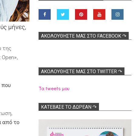
ούς μήνες,
ΑΚΟΛOΥΘΉΣΤΕ ΜΑΣ ΣΤΟ FACEBOOK ↷
υ της
 Open»,
ΑΚΟΛΟΥΘΉΣΤΕ ΜΑΣ ΣΤΟ TWITTER ↷
ς που
Τα tweets μου
ΚΑΤΕΒΑΣΕ ΤΟ ΔΩΡΕΑΝ ↷
τωση,
α από το