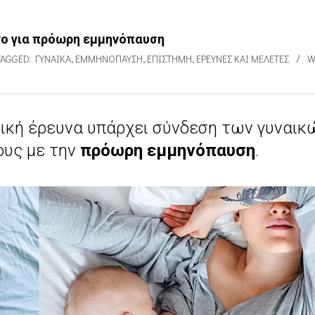
νο για πρόωρη εμμηνόπαυση
TAGGED:
ΓΥΝΑΊΚΑ
,
ΕΜΜΗΝΌΠΑΥΣΗ
,
ΕΠΙΣΤΉΜΗ
,
ΕΡΕΥΝΕΣ ΚΑΙ ΜΕΛΈΤΕΣ
W
ική έρευνα υπάρχει σύνδεση των γυναικ
τους με την
πρόωρη εμμηνόπαυση
.