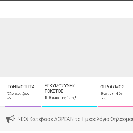
Skip
to
content
Secondary
ΕΓΚΥΜΟΣΎΝΗ/
ΓΟΝΙΜΌΤΗΤΑ
ΘΗΛΑΣΜΌΣ
Navigation
ΤΟΚΕΤΌΣ
Όλα αρχίζουν
Είναι στη φύση
Menu
Το θαύμα της ζωής!
εδώ!
μας!
ΝΕΟ! Κατέβασε ΔΩΡΕΑΝ το Ημερολόγιο Θηλασμο