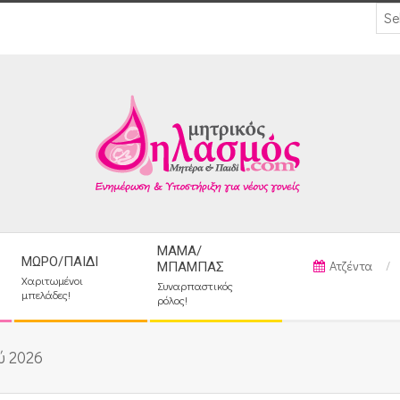
ΜΑΜΆ/
ΜΩΡΌ/ΠΑΙΔΊ
Ατζέντα
ΜΠΑΜΠΆΣ
Χαριτωμένοι
Συναρπαστικός
μπελάδες!
ρόλος!
ύ 2026