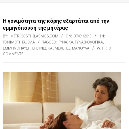
Η γονιμότητα της κόρης εξαρτάται από την
εμμηνόπαυση της μητέρας
BY:
MITRIKOSTHILASMOS.COM
ON:
07/01/2013
IN:
ΓΟΝΙΜΌΤΗΤΑ
,
ΌΛΑ
TAGGED:
ΓΥΝΑΊΚΑ
,
ΓΥΝΑΙΚΟΛΟΓΙΚΆ
,
ΕΜΜΗΝΌΠΑΥΣΗ
,
ΕΡΕΥΝΕΣ ΚΑΙ ΜΕΛΈΤΕΣ
,
ΜΑΝΟΎΛΑ
WITH:
0
COMMENTS
Η
γ
ο
ν
ι