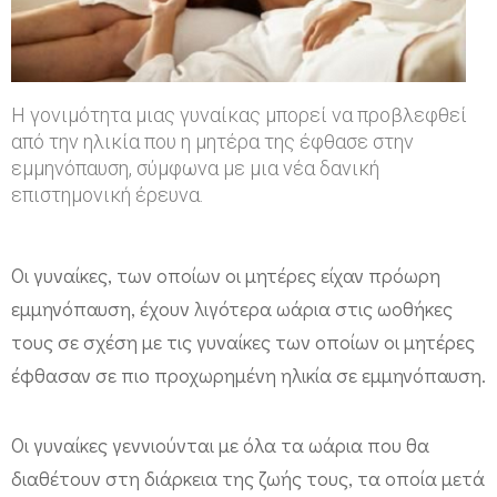
μ
ό
τ
η
Η γονιμότητα μιας γυναίκας μπορεί να προβλεφθεί
τ
από την ηλικία που η μητέρα της έφθασε στην
εμμηνόπαυση, σύμφωνα με μια νέα δανική
α
επιστημονική έρευνα.
τ
η
Οι γυναίκες, των οποίων οι μητέρες είχαν πρόωρη
ς
εμμηνόπαυση, έχουν λιγότερα ωάρια στις ωοθήκες
κ
τους σε σχέση με τις γυναίκες των οποίων οι μητέρες
ό
έφθασαν σε πιο προχωρημένη ηλικία σε εμμηνόπαυση.
ρ
η
Οι γυναίκες γεννιούνται με όλα τα ωάρια που θα
ς
διαθέτουν στη διάρκεια της ζωής τους, τα οποία μετά