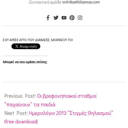
ς
Συντακτική ομάδα
mitrikosthilasmos.com
μ
η
τ
έ
ΣΟΥ ΆΡΕΣΕ ΑΥΤΌ ΠΟΥ ΔΙΆΒΑΣΕΣ; ΜΟΙΡΆΣΟΥ ΤΟ!
ρ
α
Μπορεί να σου αρέσει επίσης:
ς
2013-
01-
Previous Post:
Οι βρεφονηπιακοί σταθμοί
07
“παχαίνουν” τα παιδιά
Next Post:
Ημερολόγιο 2013 “Στιγμές Θηλασμού”
(free download)