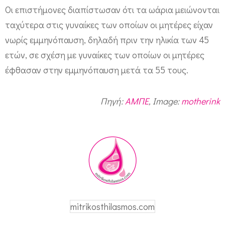
ν
Οι επιστήμονες διαπίστωσαν ότι τα ωάρια μειώνονται
ε
ταχύτερα στις γυναίκες των οποίων οι μητέρες είχαν
μ
νωρίς εμμηνόπαυση, δηλαδή πριν την ηλικία των 45
μ
ετών, σε σχέση με γυναίκες των οποίων οι μητέρες
η
έφθασαν στην εμμηνόπαυση μετά τα 55 τους.
ν
ό
Πηγή:
ΑΜΠΕ
, Image:
motherink
π
α
υ
σ
η
τ
mitrikosthilasmos.com
η