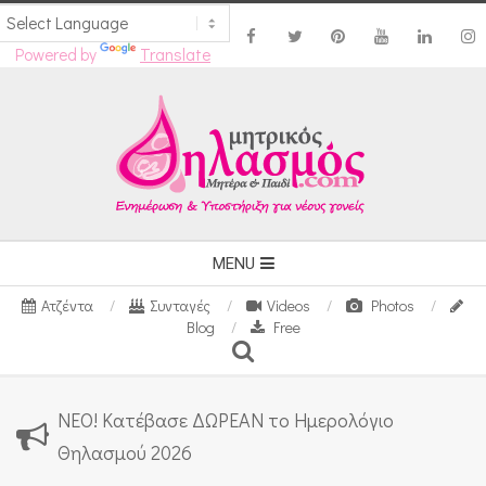
Powered by
Translate
Skip
to
content
Secondary
MENU
Navigation
Ατζέντα
Συνταγές
Videos
Photos
Menu
Blog
Free
Search
ΝΕΟ! Κατέβασε ΔΩΡΕΑΝ το Ημερολόγιο
Θηλασμού 2026