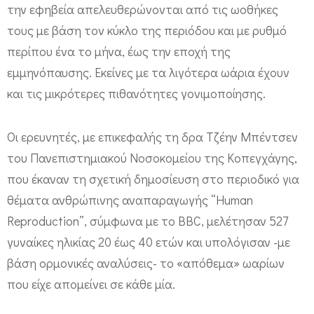
ε
την εφηβεία απελευθερώνονται από τις ωοθήκες
ξ
τους με βάση τον κύκλο της περιόδου και με ρυθμό
α
περίπου ένα το μήνα, έως την εποχή της
ρ
εμμηνόπαυσης. Εκείνες με τα λιγότερα ωάρια έχουν
τ
και τις μικρότερες πιθανότητες γονιμοποίησης.
ά
τ
Οι ερευνητές, με επικεφαλής τη δρα Τζέην Μπέντσεν
α
του Πανεπιστημιακού Νοσοκομείου της Κοπεγχάγης,
που έκαναν τη σχετική δημοσίευση στο περιοδικό για
ι
θέματα ανθρώπινης αναπαραγωγής “Human
α
Reproduction”, σύμφωνα με το BBC, μελέτησαν 527
π
γυναίκες ηλικίας 20 έως 40 ετών και υπολόγισαν -με
ό
βάση ορμονικές αναλύσεις- το «απόθεμα» ωαρίων
τ
που είχε απομείνει σε κάθε μία.
η