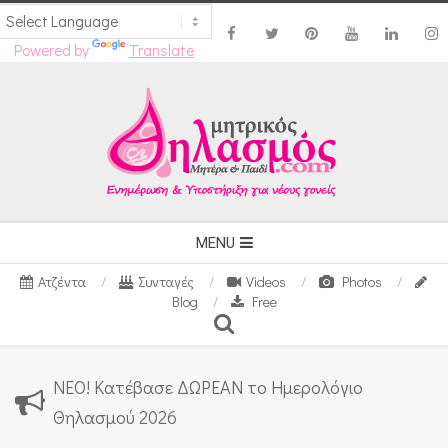
Powered by
Translate
Skip
to
content
Secondary
MENU
Navigation
Ατζέντα
Συνταγές
Videos
Photos
Menu
Blog
Free
Search
ΝΕΟ! Κατέβασε ΔΩΡΕΑΝ το Ημερολόγιο
Θηλασμού 2026