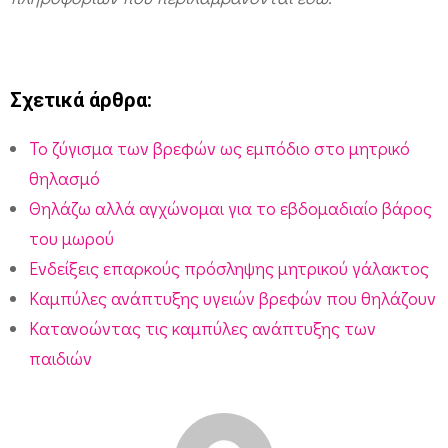
ι
σ
τ
Σχετικά άρθρα:
ι
κ
To ζύγισμα των βρεφών ως εμπόδιο στο μητρικό
ό
θηλασμό
θ
Θηλάζω αλλά αγχώνομαι για το εβδομαδιαίο βάρος
η
του μωρού
λ
Ενδείξεις επαρκούς πρόσληψης μητρικού γάλακτος
Καμπύλες ανάπτυξης υγειών βρεφών που θηλάζουν
α
Κατανοώντας τις καμπύλες ανάπτυξης των
σ
παιδιών
μ
ό
;