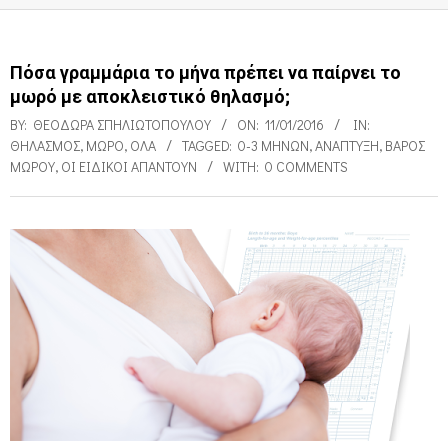
Πόσα γραμμάρια το μήνα πρέπει να παίρνει το
μωρό με αποκλειστικό θηλασμό;
BY:
ΘΕΟΔΏΡΑ ΣΠΗΛΙΩΤΟΠΟΎΛΟΥ
ON:
11/01/2016
IN:
ΘΗΛΑΣΜΌΣ
,
ΜΩΡΌ
,
ΌΛΑ
TAGGED:
0-3 ΜΗΝΏΝ
,
ΑΝΆΠΤΥΞΗ
,
ΒΆΡΟΣ
ΜΩΡΟΎ
,
ΟΙ ΕΙΔΙΚΟΊ ΑΠΑΝΤΟΎΝ
WITH:
0 COMMENTS
Π
ό
σ
α
γ
ρ