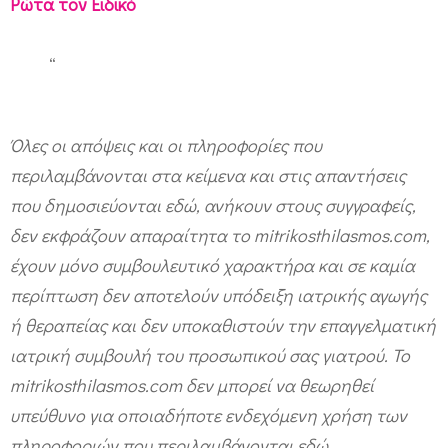
Ρώτα τον Ειδικό
τ
ο
“
μ
ω
ρ
Όλες οι απόψεις και οι πληροφορίες που
ό
περιλαμβάνονται στα κείμενα και στις απαντήσεις
μ
που δημοσιεύονται εδώ, ανήκουν στους συγγραφείς,
δεν εκφράζουν απαραίτητα το mitrikosthilasmos.com,
ε
έχουν μόνο συμβουλευτικό χαρακτήρα και σε καμία
α
περίπτωση δεν αποτελούν υπόδειξη ιατρικής αγωγής
π
ή θεραπείας και δεν υποκαθιστούν την επαγγελματική
ο
ιατρική συμβουλή του προσωπικού σας γιατρού. Το
κ
mitrikosthilasmos.com δεν μπορεί να θεωρηθεί
λ
υπεύθυνο για οποιαδήποτε ενδεχόμενη χρήση των
ε
πληροφοριών που περιλαμβάνονται εδώ.