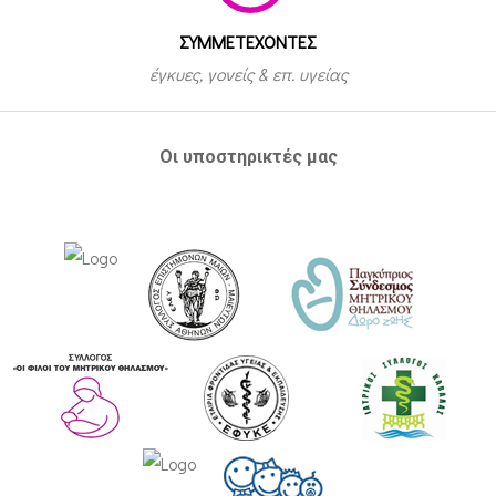
ΣΥΜΜΕΤEΧΟΝΤΕΣ
έγκυες, γονείς & επ. υγείας
Οι υποστηρικτές μας