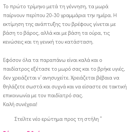
ρ
Το πρώτο τρίμηνο μετά τη γέννηση, τα μωρά
έ
παίρνουν περίπου 20-30 γραμμάρια την ημέρα. Η
π
εκτίμηση της ανάπτυξης του βρέφους γίνεται με
ε
βάση το βάρος, αλλά και με βάση τα ούρα, τις
ι
κενώσεις και τη γενική του κατάσταση.
ν
Εφόσον όλα τα παραπάνω είναι καλά και ο
α
παιδίατρος εξέτασε το μωρό σας και το βρήκε υγιές,
π
δεν χρειάζεται ν’ ανησυχείτε. Χρειάζεται βέβαια να
α
θηλάζετε σωστά και συχνά και να είσαστε σε τακτική
ί
επικοινωνία με τον παιδίατρό σας.
ρ
Καλή συνέχεια!
ν
ε
Στείλτε νέο ερώτημα προς τη στήλη “
ι