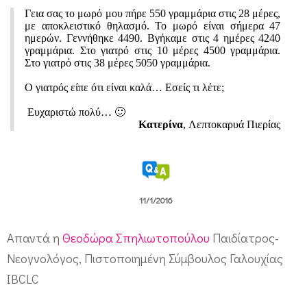
α
Γεια σας το μωρό μου πήρε 550 γραμμάρια στις 28 μέρες,
με αποκλειστικό θηλασμό. Το μωρό είναι σήμερα 47
μ
ημερών. Γεννήθηκε 4490. Βγήκαμε στις 4 ημέρες 4240
μ
γραμμάρια. Στο γιατρό στις 10 μέρες 4500 γραμμάρια.
Στο γιατρό στις 38 μέρες 5050 γραμμάρια.
ά
Ο γιατρός είπε ότι είναι καλά… Εσείς τι λέτε;
ρ
Ευχαριστώ πολύ… 🙂
ι
Κατερίνα
, Λεπτοκαρυά Πιερίας
α
τ
ο
11/1/2016
μ
ή
Απαντά η
Θεοδώρα Σπηλιωτοπούλου
Παιδίατρος-
ν
Νεογνολόγος, Πιστοποιημένη Σύμβουλος Γαλουχίας
α
IBCLC
π