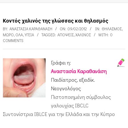
Κοντός χαλινός της γλώσσας και θηλασμός
BY:
ΑΝΑΣΤΑΣΊΑ ΚΑΡΑΘΑΝΆΣΗ
ON:
09/02/2012
IN:
ΘΗΛΑΣΜΌΣ
,
ΜΩΡΌ
,
ΌΛΑ
,
ΥΓΕΊΑ
TAGGED:
ΑΠΌΨΕΙΣ
,
ΧΑΛΙΝΌΣ
WITH:
0
COMMENTS
Γράφει η:
Κ
Αναστασία Καραθανάση
ο
Παιδίατρος, εξειδίκ.
ν
Νεογνολόγος
τ
Πιστοποιημένη σύμβουλος
γαλουχίας IBCLC
ό
Συντονίστρια IBLCE για την Ελλάδα και την Κύπρο
ς
χ