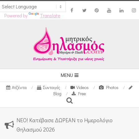
Powered by
Translate
Skip
to
content
Secondary
MENU
Navigation
Ατζέντα
Συνταγές
Videos
Photos
Menu
Blog
Free
Search
ΝΕΟ! Κατέβασε ΔΩΡΕΑΝ το Ημερολόγιο
Θηλασμού 2026