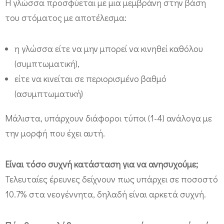
Η γλώσσα προσφύεται με μια μεμβράνη στην βάση
α
του στόματος με αποτέλεσμα:
ς
κ
η γλώσσα είτε να μην μπορεί να κινηθεί καθόλου
α
(συμπτωματική),
ι
είτε να κινείται σε περιορισμένο βαθμό
θ
(ασυμπτωματική)
η
Μάλιστα, υπάρχουν διάφοροι τύποι (1-4) ανάλογα με
λ
την μορφή που έχει αυτή.
α
σ
Είναι τόσο συχνή κατάσταση για να ανησυχούμε;
μ
Τελευταίες έρευνες δείχνουν πως υπάρχει σε ποσοστό
ό
10.7% στα νεογέννητα, δηλαδή είναι αρκετά συχνή.
ς