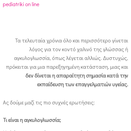
pediatriki on line
α
λ
ι
ν
Τα τελευταία χρόνια όλο και περισσότερο γίνεται
ό
λόγος για τον κοντό χαλινό της γλώσσας ή
ς
αγκυλογλωσσία, όπως λέγεται αλλιώς. Δυστυχώς,
τ
πρόκειται για μια παρεξηγημένη κατάσταση, μιας και
η
δεν δίνεται η απαραίτητη σημασία κατά την
ς
εκπαίδευση των επαγγελματιών υγείας.
γ
λ
Ας δούμε μαζί τις πιο συχνές ερωτήσεις:
ώ
σ
Τι είναι η αγκυλογλωσσία;
σ