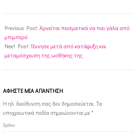
2012-
02-
Previous Post:
Αρνείται πεισματικά να πιει γάλα από
09
μπιμπερό
Next Post:
Γέννησε μετά από κατάψυξη και
μεταμόσχευση της ωοθήκης της
ΑΦΉΣΤΕ ΜΙΑ ΑΠΆΝΤΗΣΗ
Η ηλ. διεύθυνση σας δεν δημοσιεύεται.
Τα
υποχρεωτικά πεδία σημειώνονται με
*
Σχόλιο