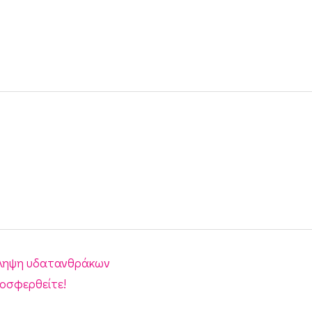
σληψη υδατανθράκων
ροσφερθείτε!