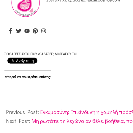
ω
ν
ε
γ
κ
ύ
ΣΟΥ ΆΡΕΣΕ ΑΥΤΌ ΠΟΥ ΔΙΆΒΑΣΕΣ; ΜΟΙΡΆΣΟΥ ΤΟ!
ω
ν
Μπορεί να σου αρέσει επίσης:
σ
τ
α
2018-
s
03-
Previous Post:
Εγκυμοσύνη: Επικίνδυνη η χαμηλή πρό
o
02
Next Post:
Μη ρωτάτε τη λεχώνα αν θέλει βοήθεια, π
c