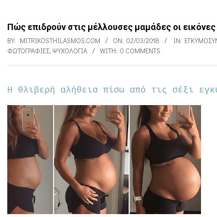
Πώς επιδρούν στις μέλλουσες μαμάδες οι εικόνες
BY:
MITRIKOSTHILASMOS.COM
ON:
02/03/2018
IN:
ΕΓΚΥΜΟΣΎ
ΦΩΤΟΓΡΑΦΊΕΣ
,
ΨΥΧΟΛΟΓΊΑ
WITH:
0 COMMENTS
Η θλιβερή αλήθεια πίσω από τις σέξι εγκ
Π
ώ
ς
ε
π
ι
δ
ρ