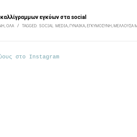
 καλλίγραμμων εγκύων στα social
ΝΗ
,
ΌΛΑ
TAGGED:
SOCIAL MEDIA
,
ΓΥΝΑΊΚΑ
,
ΕΓΚΥΜΟΣΎΝΗ
,
ΜΈΛΛΟΥΣΑ 
ύους στο Instagram