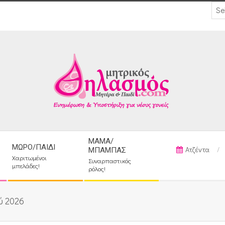
ΜΑΜΆ/
ΜΩΡΌ/ΠΑΙΔΊ
Ατζέντα
ΜΠΑΜΠΆΣ
Χαριτωμένοι
Συναρπαστικός
μπελάδες!
ρόλος!
ύ 2026