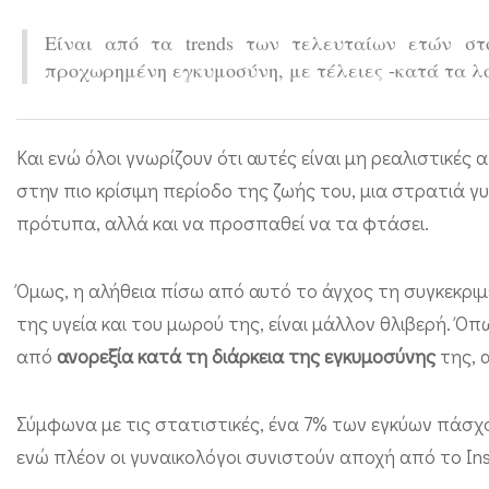
ο
Είναι από τα trends των τελευταίων ετών στο 
ύ
προχωρημένη εγκυμοσύνη, με τέλειες -κατά τα λο
ν
σ
τ
Και ενώ όλοι γνωρίζουν ότι αυτές είναι μη ρεαλιστικές 
ι
στην πιο κρίσιμη περίοδο της ζωής του, μια στρατιά γ
πρότυπα, αλλά και να προσπαθεί να τα φτάσει.
ς
μ
Όμως, η αλήθεια πίσω από αυτό το άγχος τη συγκεκριμέ
έ
της υγεία και του μωρού της, είναι μάλλον θλιβερή.
λ
από
ανορεξία κατά τη διάρκεια της εγκυμοσύνης
της, α
λ
ο
Σύμφωνα με τις στατιστικές, ένα 7% των εγκύων πάσ
υ
ενώ πλέον οι γυναικολόγοι συνιστούν αποχή από το Ins
σ