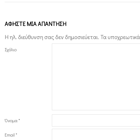
i
a
ΑΦΉΣΤΕ ΜΙΑ ΑΠΆΝΤΗΣΗ
l
Η ηλ. διεύθυνση σας δεν δημοσιεύεται.
Τα υποχρεωτικά
Σχόλιο
Όνομα
*
Email
*