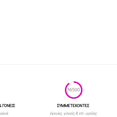
16500
& ΓΟΝΕΙΣ
ΣΥΜΜΕΤEΧΟΝΤΕΣ
τυακά
έγκυες, γονείς & επ. υγείας