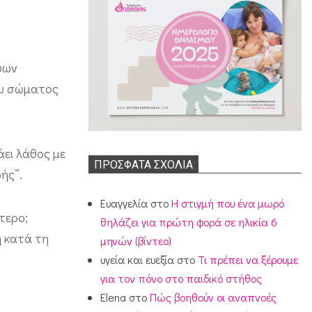
ύων
ίου σώματος
πάει λάθος με
ΠΡΌΣΦΑΤΑ ΣΧΌΛΙΑ
ής”.
Ευαγγελία
στο
Η στιγμή που ένα μωρό
τερο;
θηλάζει για πρώτη φορά σε ηλικία 6
η κατά τη
μηνών (βίντεο)
υγεία και ευεξία
στο
Τι πρέπει να ξέρουμε
για τον πόνο στο παιδικό στήθος
Elena
στο
Πώς βοηθούν οι αναπνοές