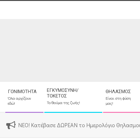
Skip
to
content
Secondary
ΕΓΚΥΜΟΣΎΝΗ/
ΓΟΝΙΜΌΤΗΤΑ
ΘΗΛΑΣΜΌΣ
Navigation
ΤΟΚΕΤΌΣ
Όλα αρχίζουν
Είναι στη φύση
Menu
Το θαύμα της ζωής!
εδώ!
μας!
ΝΕΟ! Κατέβασε ΔΩΡΕΑΝ το Ημερολόγιο Θηλασμο