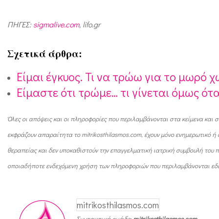
ό
ν
ΠΗΓΕΣ:
sigmalive.com
, lifo.gr
ε
Σχετικά άρθρα:
ς
κ
Είμαι έγκυος. Τι να τρώω για το μωρό 
α
Είμαστε ότι τρώμε… τι γίνεται όμως ότ
λ
λ
Όλες οι απόψεις και οι πληροφορίες που περιλαμβάνονται στα κείμενα και σ
ί
εκφράζουν απαραίτητα το mitrikosthilasmos.com, έχουν μόνο ενημερωτικό 
γ
θεραπείας και δεν υποκαθιστούν την επαγγελματική ιατρική συμβουλή του πρ
ρ
οποιαδήποτε ενδεχόμενη χρήση των πληροφοριών που περιλαμβάνονται εδ
α
μ
mitrikosthilasmos.com
μ
Συντακτική ομάδα
mitrikosthilasmos.com