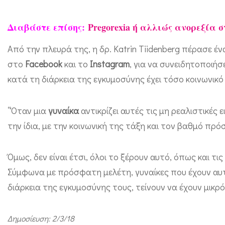
ε
ς
Διαβάστε επίσης:
Pregorexia ή αλλιώς ανορεξία 
μ
Από την πλευρά της, η δρ. Katrin Tiidenberg πέρασε 
α
στο
Facebook
και το
Instagram
, για να συνειδητοποιήσ
μ
κατά τη διάρκεια της εγκυμοσύνης έχει τόσο κοινωνικό 
ά
δ
“Όταν μια
γυναίκα
αντικρίζει αυτές τις μη ρεαλιστικές ε
ε
την ίδια, με την κοινωνική της τάξη και τον βαθμό πρό
ς
ο
Όμως, δεν είναι έτσι, όλοι το ξέρουν αυτό, όπως και τ
ι
Σύμφωνα με πρόσφατη μελέτη, γυναίκες που έχουν αυτ
ε
διάρκεια της εγκυμοσύνης τους, τείνουν να έχουν μικ
ι
κ
Δημοσίευση: 2/3/18