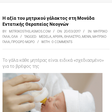
Η αξία του μητρικού γάλακτος στη Μονάδα
Εντατικής Θεραπείας Νεογνών
BY:
MITRIKOSTHILASMOS.COM
ON:
20/03/2017
IN:
ΜΗΤΡΙΚΌ
ΓΆΛΑ
,
ΌΛΑ
TAGGED:
MEDELA
,
ΑΡΘΡΑ
,
ΘΉΛΑΣΤΡΟ
,
ΜΕΝΝ
,
ΜΗΤΡΙΚΌ
ΓΆΛΑ
,
ΠΡΌΩΡΟ ΜΩΡΌ
WITH:
0 COMMENTS
Το γάλα κάθε μητέρας είναι ειδικά «σχεδιασμένο»
για το βρέφος της
Η
α
ξ
ί
α
τ