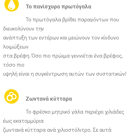
κ
Το πανίσχυρο πρωτόγαλα
τ
Το πρωτόγαλα βρίθει παραγόντων που
ο
διευκολύνουν την
ς
ανάπτυξη των εντέρων και μειώνουν τον κίνδυνο
σ
λοιμώξεων
τ
στα βρέφη. Όσο πιο πρώιμα γεννιέται ένα βρέφος,
η
τόσο πιο
Μ
υψηλή είναι η συγκέντρωση αυτών των συστατικών!
ο
ν
Ζωντανά κύτταρα
ά
δ
Το φρέσκο μητρικό γάλα περιέχει χιλιάδες
α
έως εκατομμύρια
Ε
ζωντανά κύτταρα ανά χιλιοστόλιτρο. Σε αυτά