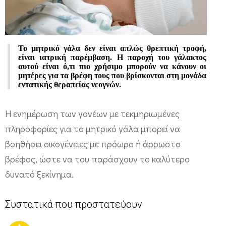
ο
υ
μ
Το μητρικό γάλα δεν είναι απλώς θρεπτική τροφή,
η
είναι ιατρική παρέμβαση. Η παροχή του γάλακτος
αυτού είναι ό,τι πιο χρήσιμο μπορούν να κάνουν οι
τ
μητέρες για τα βρέφη τους που βρίσκονται στη μονάδα
ρ
εντατικής θεραπείας νεογνών.
ι
Η ενημέρωση των γονέων με τεκμηριωμένες
κ
πληροφορίες για το μητρικό γάλα μπορεί να
ο
βοηθήσει οικογένειες με πρόωρο ή άρρωστο
ύ
βρέφος, ώστε να του παράσχουν το καλύτερο
γ
δυνατό ξεκίνημα.
ά
λ
Συστατικά που προστατεύουν
α