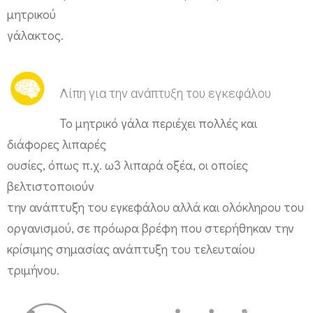
ί
μητρικού
α
γάλακτος.
ς
Ν
Λίπη για την ανάπτυξη του εγκεφάλου
ε
ο
Το μητρικό γάλα περιέχει πολλές και
γ
διάφορες λιπαρές
ν
ουσίες, όπως π.χ. ω3 λιπαρά οξέα, οι οποίες
βελτιστοποιούν
ώ
την ανάπτυξη του εγκεφάλου αλλά και ολόκληρου του
ν
οργανισμού, σε πρόωρα βρέφη που στερήθηκαν την
κρίσιμης σημασίας ανάπτυξη του τελευταίου
τριμήνου.