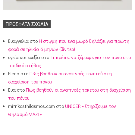
ΠΡΌΣΦΑΤΑ ΣΧΌΛΙΑ
Ευαγγελία
στο
Η στιγμή που ένα μωρό θηλάζει για πρώτη
φορά σε ηλικία 6 μηνών (βίντεο)
υγεία και ευεξία
στο
Τι πρέπει να ξέρουμε για τον πόνο στο
παιδικό στήθος
Elena
στο
Πώς βοηθούν οι αναπνοές τοκετού στη
διαχείριση του πόνου
Ευα
στο
Πώς βοηθούν οι αναπνοές τοκετού στη διαχείριση
του πόνου
mitrikosthilasmos.com
στο
UNICEF: «Στηρίζουμε τον
Θηλασμό ΜΑΖΙ»