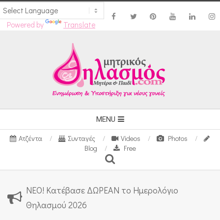
Powered by
Translate
Skip
to
content
Secondary
MENU
Navigation
Ατζέντα
Συνταγές
Videos
Photos
Menu
Blog
Free
Search
ΝΕΟ! Κατέβασε ΔΩΡΕΑΝ το Ημερολόγιο
Θηλασμού 2026