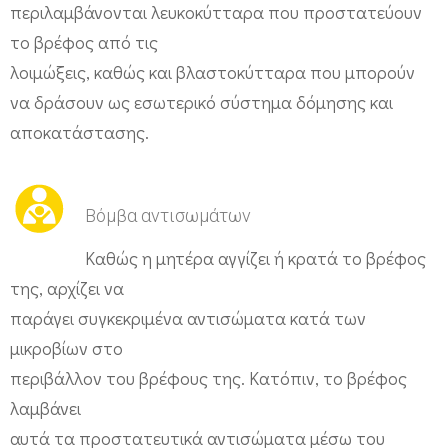
ν
περιλαμβάνονται λευκοκύτταρα που προστατεύουν
το βρέφος από τις
τ
λοιμώξεις, καθώς και βλαστοκύτταρα που μπορούν
α
να δράσουν ως εσωτερικό σύστημα δόμησης και
τ
αποκατάστασης.
ι
κ
ή
Βόμβα αντισωμάτων
ς
Καθώς η μητέρα αγγίζει ή κρατά το βρέφος
Θ
της, αρχίζει να
ε
παράγει συγκεκριμένα αντισώματα κατά των
ρ
μικροβίων στο
α
περιβάλλον του βρέφους της. Κατόπιν, το βρέφος
π
λαμβάνει
ε
αυτά τα προστατευτικά αντισώματα μέσω του