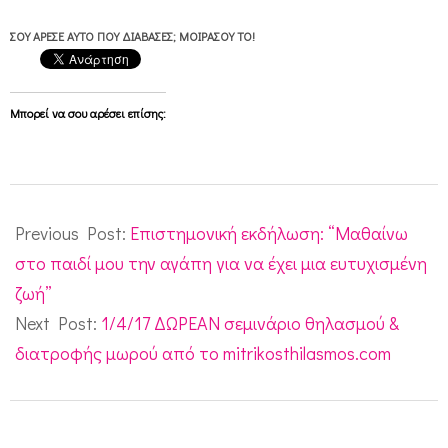
ΣΟΥ ΆΡΕΣΕ ΑΥΤΌ ΠΟΥ ΔΙΆΒΑΣΕΣ; ΜΟΙΡΆΣΟΥ ΤΟ!
Μπορεί να σου αρέσει επίσης:
2017-
03-
Previous Post:
Επιστημονική εκδήλωση: “Μαθαίνω
20
στο παιδί μου την αγάπη για να έχει μια ευτυχισμένη
ζωή”
Next Post:
1/4/17 ΔΩΡΕΑΝ σεμινάριο θηλασμού &
διατροφής μωρού από το mitrikosthilasmos.com