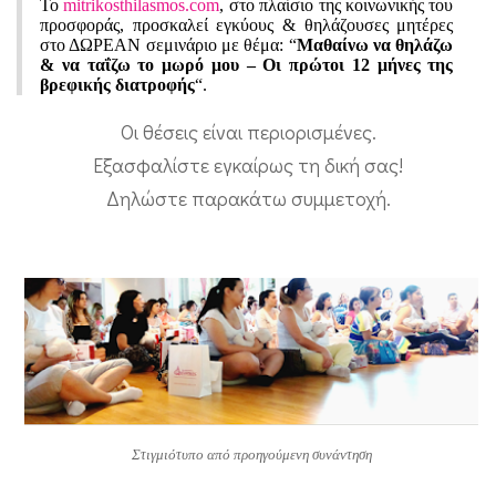
7
Το
mitrikosthilasmos.com
, στο πλαίσιο της κοινωνικής του
προσφοράς, προσκαλεί εγκύους & θηλάζουσες μητέρες
Δ
στο ΔΩΡΕΑΝ σεμινάριο με θέμα: “
Μαθαίνω να θηλάζω
Ω
& να ταΐζω το μωρό μου – Οι πρώτοι 12 μήνες της
βρεφικής διατροφής
“.
Ρ
Οι θέσεις είναι περιορισμένες.
Ε
Εξασφαλίστε εγκαίρως τη δική σας!
Α
Δηλώστε παρακάτω συμμετοχή.
Ν
σ
ε
μ
ι
ν
ά
ρ
Στιγμιότυπο από προηγούμενη συνάντηση