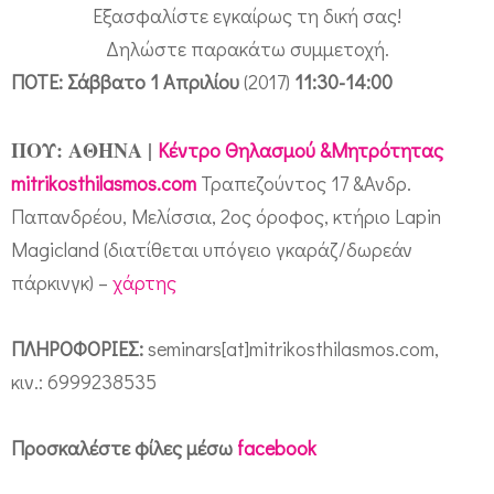
τ
Εξασφαλίστε εγκαίρως τη δική σας!
ο
Δηλώστε παρακάτω συμμετοχή.
m
ΠΟΤΕ: Σάββατο 1 Απριλίου
(2017)
11:30-14:00
i
t
ΠΟΥ: ΑΘΗΝΑ |
Κέντρο Θηλασμού &Μητρότητας
r
mitrikosthilasmos.com
Τραπεζούντος 17 &Ανδρ.
i
Παπανδρέου, Μελίσσια, 2ος όροφος, κτήριο Lapin
k
Magicland (διατίθεται υπόγειο γκαράζ/δωρεάν
o
πάρκινγκ) –
χάρτης
s
ΠΛΗΡΟΦΟΡΙΕΣ:
seminars[at]mitrikosthilasmos.com,
t
κιν.: 6999238535
h
i
Προσκαλέστε φίλες μέσω
facebook
l