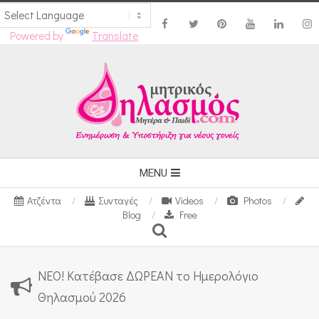
Powered by
Translate
Skip
to
content
Secondary
MENU
Navigation
Ατζέντα
Συνταγές
Videos
Photos
Menu
Blog
Free
Search
ΝΕΟ! Κατέβασε ΔΩΡΕΑΝ το Ημερολόγιο
Θηλασμού 2026