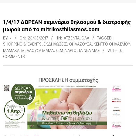
1/4/17 ΔΩΡΕΑΝ σεμινάριο θηλασμού & διατροφής
μωρού από το mitrikosthilasmos.com
BY:
-
ON:
20/03/2017
IN:
ΑΤΖΈΝΤΑ
,
ΌΛΑ
TAGGED:
SHOPPING & EVENTS
,
ΕΚΔΗΛΏΣΕΙΣ
,
ΘΗΛΆΖΟΥΣΑ
,
ΚΈΝΤΡΟ ΘΗΛΑΣΜΟΎ
,
ΜΑΜΆΚΑ
,
ΜΈΛΛΟΥΣΑ ΜΑΜΆ
,
ΣΕΜΙΝΆΡΙΟ
,
ΤΑ ΝΈΑ ΜΑΣ
WITH:
0
COMMENTS
ΠΡΟΣΚΛΗΣΗ συμμετοχής
1
/
4
/
1