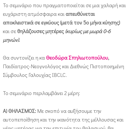
ι
Το σεμινάριο που πραγματοποιείται σε μια χαλαρή και
ο
ευχάριστη ατμόσφαιρα και
απευθύνεται
θ
αποκλειστικά σε εγκύους (μετά τον 5ο μήνα κύησης)
η
και σε
θηλάζουσες μητέρες
(κυρίως με μωρά 0-6
λ
μηνών)
.
α
σ
Θα συντονίζει η κα
Θεοδώρα Σπηλιωτοπούλου
,
μ
Παιδίατρος-Νεογνολόγος και Διεθνώς Πιστοποιημένη
ο
Σύμβουλος Γαλουχίας IBCLC.
ύ
&
Το σεμινάριο περιλαμβάνει 2 μέρη:
δ
ι
Α) ΘΗΛΑΣΜΟΣ:
Με σκοπό να αυξήσουμε την
α
αυτοπεποίθηση και την ικανότητα της μέλλουσας και
νέας μητέρας για την επιτυχία του θηλασμού, θα