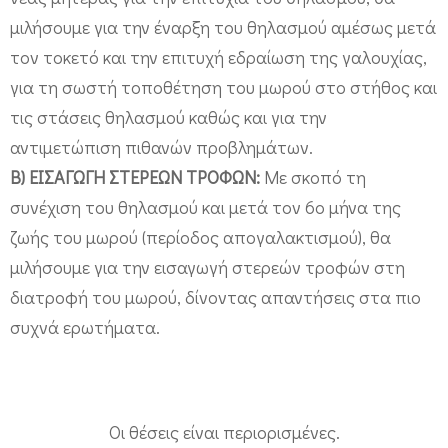
τ
μιλήσουμε για την έναρξη του θηλασμού αμέσως μετά
ρ
τον τοκετό και την επιτυχή εδραίωση της γαλουχίας,
ο
για τη σωστή τοποθέτηση του μωρού στο στήθος και
φ
τις στάσεις θηλασμού καθώς και για την
ή
αντιμετώπιση πιθανών προβλημάτων.
ς
Β) ΕΙΣΑΓΩΓΗ ΣΤΕΡΕΩΝ ΤΡΟΦΩΝ:
Με σκοπό τη
μ
συνέχιση του θηλασμού και μετά τον 6ο μήνα της
ω
ζωής του μωρού (περίοδος απογαλακτισμού), θα
ρ
μιλήσουμε για την εισαγωγή στερεών τροφών στη
ο
διατροφή του μωρού, δίνοντας απαντήσεις στα πιο
ύ
συχνά ερωτήματα.
α
π
ό
Οι θέσεις είναι περιορισμένες.