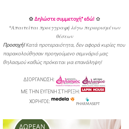
a
s
m
✿
Δηλώστε συμμετοχή* εδώ!
✿
o
*Απαιτείται προεγγραφή λόγω περιορισμένων
θέσεων
s
Προσοχή!
Κατά προτεραιότητα, δεν αφορά κυρίες που
.
παρακολούθησαν προηγούμενo σεμινάριό μας
c
θηλασμού καθώς πρόκειται για επανάληψη!
o
m
ΔΙΟΡΓΑΝΩΣΗ:
ΜΕ ΤΗΝ ΕΥΓΕΝΗ ΣΤΗΡΙΞΗ:
ΧΟΡΗΓΟΙ: