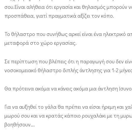
ι
σου.Είναι αλήθεια ότι εργασία και θηλασμός μπορούν 
α
προσπάθεια, γιατί πραγματικά αξίζει τον κόπο.
ν
ε
Το θήλαστρο που συνήθως αρκεί είναι ένα ηλεκτρικό απ
π
μεταφορά στο χώρο εργασίας.
α
ρ
Σε περίπτωση που βλέπεις ότι η παραγωγή σου δεν είνα
κ
νοσοκομειακό θήλαστρο διπλής άντλησης για 1-2 μήνες
ή
Θα πρότεινα ακόμα να κάνεις ακόμα μια άντληση (συνο
ς
α
Για να αυξηθεί το γάλα θα πρέπει να είσαι ήρεμη και 
ν
μωρού σου και να κρατάς κάποιο ρουχαλάκι με τη μυρ
α
βοηθήσουν….
π