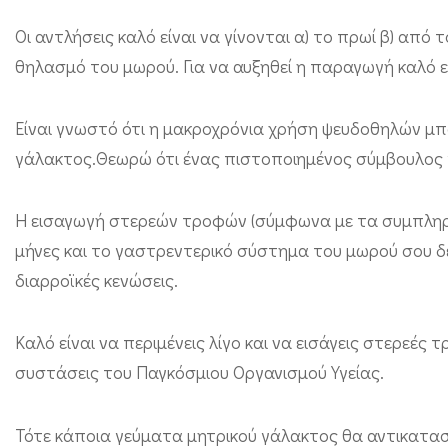
λ
Οι αντλήσεις καλό είναι να γίνονται α) το πρωί β) από
ή
θηλασμό του μωρού. Για να αυξηθεί η παραγωγή καλό εί
ρ
ω
Είναι γνωστό ότι η μακροχρόνια χρήση ψευδοθηλών μπ
σ
γάλακτος.Θεωρώ ότι ένας πιστοποιημένος σύμβουλος γ
η
τ
Η εισαγωγή στερεών τροφών (σύμφωνα με τα συμπληρωμ
ρ
μήνες και το γαστρεντερικό σύστημα του μωρού σου δε
ά
διαρροϊκές κενώσεις.
π
ε
Καλό είναι να περιμένεις λίγο και να εισάγεις στερεέ
ζ
συστάσεις του Παγκόσμιου Οργανισμού Υγείας.
α
ς
Τότε κάποια γεύματα μητρικού γάλακτος θα αντικατασ