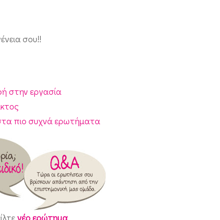
ένεια σου!!
φή στην εργασία
ακτος
 στα πιο συχνά ερωτήματα
είλτε
νέο ερώτημα