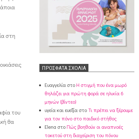
κάποια
ία στη
οικιάσεις
ΠΡΌΣΦΑΤΑ ΣΧΌΛΙΑ
Ευαγγελία
στο
Η στιγμή που ένα μωρό
θηλάζει για πρώτη φορά σε ηλικία 6
μηνών (βίντεο)
υγεία και ευεξία
στο
Τι πρέπει να ξέρουμε
αφία του
για τον πόνο στο παιδικό στήθος
ική θα
Elena
στο
Πώς βοηθούν οι αναπνοές
τοκετού στη διαχείριση του πόνου