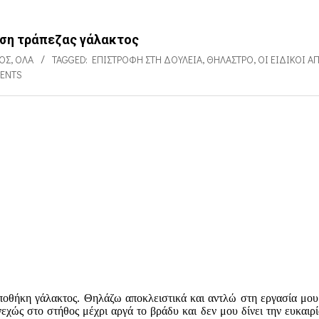
ωση τράπεζας γάλακτος
ΌΣ
,
ΌΛΑ
TAGGED:
ΕΠΙΣΤΡΟΦΉ ΣΤΗ ΔΟΥΛΕΙΆ
,
ΘΉΛΑΣΤΡΟ
,
ΟΙ ΕΙΔΙΚΟΊ Α
ENTS
αποθήκη γάλακτος. Θηλάζω αποκλειστικά και αντλώ στη εργασία μου
εχώς στο στήθος μέχρι αργά το βράδυ και δεν μου δίνει την ευκαιρί