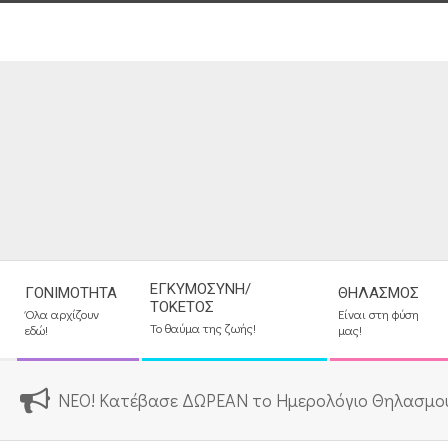
Skip
to
content
Secondary
ΕΓΚΥΜΟΣΎΝΗ/
ΓΟΝΙΜΌΤΗΤΑ
ΘΗΛΑΣΜΌΣ
Navigation
ΤΟΚΕΤΌΣ
Όλα αρχίζουν
Είναι στη φύση
Menu
Το θαύμα της ζωής!
εδώ!
μας!
ΝΕΟ! Κατέβασε ΔΩΡΕΑΝ το Ημερολόγιο Θηλασμο