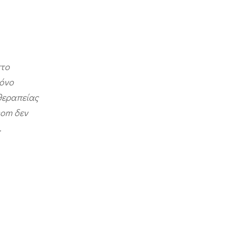
στο
μόνο
θεραπείας
com δεν
.