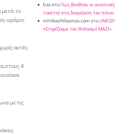
Ευα
στο
Πώς βοηθούν οι αναπνοές
α μετά το
τοκετού στη διαχείριση του πόνου
ρίς ωράριο.
mitrikosthilasmos.com
στο
UNICEF:
«Στηρίζουμε τον Θηλασμό ΜΑΖΙ»
χωρίς αυτές.
μα,στους 4
ρουσίασε
ωνα με τις
κάνεις