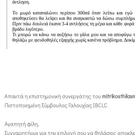
άντληση.
ή
σ
Το μωρό καταναλώνει περίπου 300ml όταν λείπω και εγώ 
αποθηκεύσει θα λείψει και θα αναγκαστώ να δώσω συμπλήρω
τ
Πριν πάω δουλειά έκανα 3-4 αντλήσεις τη μέρα και κάθε φορά 
βράδυ λιγότερο.
η
Τι μπορώ να κάνω να αυξήσω το γάλα μου και να αποφύγω τ
θηλάζω με ψευδοθηλές εξαρχής χωρίς κανένα πρόβλημα. Δοκίμα
ν
ε
ρ
γ
α
σ
Απαντά η επιστημονική συνεργάτης του
mitrikosthila
ί
Πιστοποιημένη Σύμβουλος Γαλουχίας IBCLC
α
κ
Αγαπητή φίλη,
α
Συγχαρητήρια για την επιλογή σου να θηλάσεις αποκλ