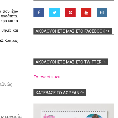
α που έχω
 ποσότητα.
τερο και το
 θηλές και
ΑΚΟΛOΥΘΉΣΤΕ ΜΑΣ ΣΤΟ FACEBOOK ↷
.
σα
, Κύπρος
ΑΚΟΛΟΥΘΉΣΤΕ ΜΑΣ ΣΤΟ TWITTER ↷
Τα tweets μου
ιεθνώς
ΚΑΤΕΒΑΣΕ ΤΟ ΔΩΡΕΑΝ ↷
ην εργασία