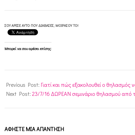
ΣΟΥ ΆΡΕΣΕ ΑΥΤΌ ΠΟΥ ΔΙΆΒΑΣΕΣ; ΜΟΙΡΆΣΟΥ ΤΟ!
Μπορεί να σου αρέσει επίσης:
2016-
07-
Previous Post:
Γιατί και πώς εξακολουθεί ο θηλασμός 
11
Next Post:
23/7/16 ΔΩΡΕΑΝ σεμινάριο θηλασμού από το
ΑΦΉΣΤΕ ΜΙΑ ΑΠΆΝΤΗΣΗ