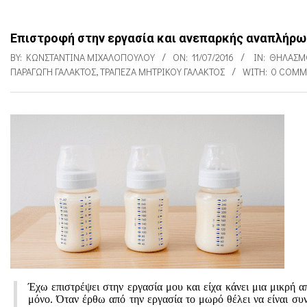
Επιστροφή στην εργασία και ανεπαρκής αναπλήρ
BY:
ΚΩΝΣΤΑΝΤΊΝΑ ΜΙΧΑΛΟΠΟΎΛΟΥ
ON:
11/07/2016
IN:
ΘΗΛΑΣΜ
ΠΑΡΑΓΩΓΉ ΓΆΛΑΚΤΟΣ
,
ΤΡΆΠΕΖΑ ΜΗΤΡΙΚΟΎ ΓΆΛΑΚΤΟΣ
WITH:
0 COMM
Ε
π
ι
σ
τ
ρ
ο
Έχω επιστρέψει στην εργασία μου και είχα κάνει μια μικρή 
φ
μόνο. Όταν έρθω από την εργασία το μωρό θέλει να είναι συν