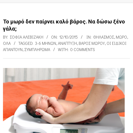
Το μωρό δεν παίρνει καλό βάρος. Να δώσω ξένο
γάλα;
BY:
ΣΟΦΊΑ ΑΛΕΒΙΖΆΚΗ
ON:
12/10/2015
IN:
ΘΗΛΑΣΜΌΣ
,
ΜΩΡΌ
,
ΌΛΑ
TAGGED:
3-6 ΜΗΝΏΝ
,
ΑΝΆΠΤΥΞΗ
,
ΒΆΡΟΣ ΜΩΡΟΎ
,
ΟΙ ΕΙΔΙΚΟΊ
ΑΠΑΝΤΟΎΝ
,
ΣΥΜΠΛΉΡΩΜΑ
WITH:
0 COMMENTS
Τ
ο
μ
ω
ρ
ό