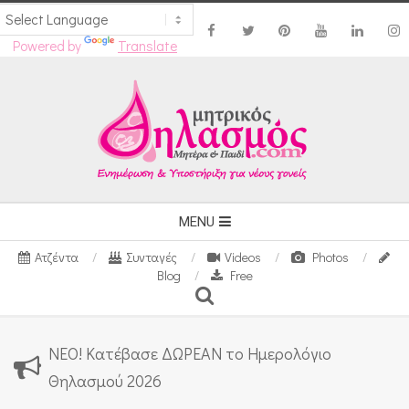
Powered by
Translate
Skip
to
content
Secondary
MENU
Navigation
Ατζέντα
Συνταγές
Videos
Photos
Menu
Blog
Free
Search
ΝΕΟ! Κατέβασε ΔΩΡΕΑΝ το Ημερολόγιο
Θηλασμού 2026