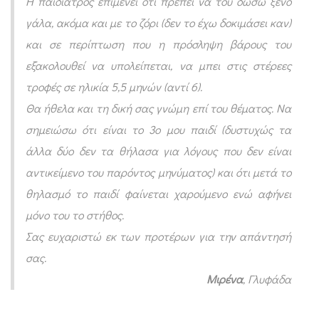
Η παιδίατρος επιμένει ότι πρέπει να του δώσω ξένο
β
γάλα, ακόμα και με το ζόρι (δεν το έχω δοκιμάσει καν)
ά
και σε περίπτωση που η πρόσληψη βάρους του
ρ
εξακολουθεί να υπολείπεται, να μπει στις στέρεες
ο
τροφές σε ηλικία 5,5 μηνών (αντί 6).
ς
Θα ήθελα και τη δική σας γνώμη επί του θέματος. Να
.
σημειώσω ότι είναι το 3ο μου παιδί (δυστυχώς τα
Ν
άλλα δύο δεν τα θήλασα για λόγους που δεν είναι
α
αντικείμενο του παρόντος μηνύματος) και ότι μετά το
δ
θηλασμό το παιδί φαίνεται χαρούμενο ενώ αφήνει
ώ
μόνο του το στήθος.
σ
Σας ευχαριστώ εκ των προτέρων για την απάντησή
ω
σας.
Μιρένα
, Γλυφάδα
ξ
έ