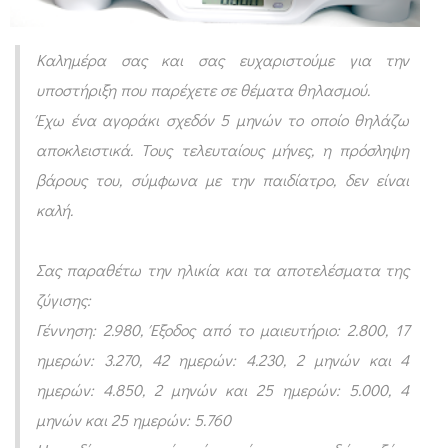
δ
ε
Καλημέρα σας και σας ευχαριστούμε για την
ν
υποστήριξη που παρέχετε σε θέματα θηλασμού.
π
Έχω ένα αγοράκι σχεδόν 5 μηνών το οποίο θηλάζω
α
αποκλειστικά. Τους τελευταίους μήνες, η πρόσληψη
ί
βάρους του, σύμφωνα με την παιδίατρο, δεν είναι
ρ
καλή.
ν
ε
Σας παραθέτω την ηλικία και τα αποτελέσματα της
ι
ζύγισης:
κ
Γέννηση: 2.980, Έξοδος από το μαιευτήριο: 2.800, 17
ημερών: 3.270, 42 ημερών: 4.230, 2 μηνών και 4
α
ημερών: 4.850, 2 μηνών και 25 ημερών: 5.000, 4
λ
μηνών και 25 ημερών: 5.760
ό