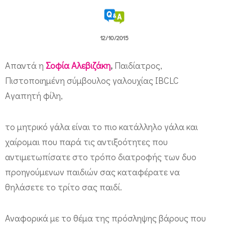
ν
ο
γ
12/10/2015
ά
Απαντά η
Σοφία Αλεβιζάκη
,
Παιδίατρος,
λ
Πιστοποιημένη σύμβουλος γαλουχίας IBCLC
α
Aγαπητή φίλη,
;
το μητρικό γάλα είναι το πιο κατάλληλο γάλα και
χαίρομαι που παρά τις αντιξοότητες που
αντιμετωπίσατε στο τρόπο διατροφής των δυο
προηγούμενων παιδιών σας καταφέρατε να
θηλάσετε το τρίτο σας παιδί.
Αναφορικά με το θέμα της πρόσληψης βάρους που