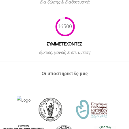
δια ζώσης & διαδικτυακά
16500
ΣΥΜΜΕΤEΧΟΝΤΕΣ
έγκυες, γονείς & επ. υγείας
Οι υποστηρικτές μας