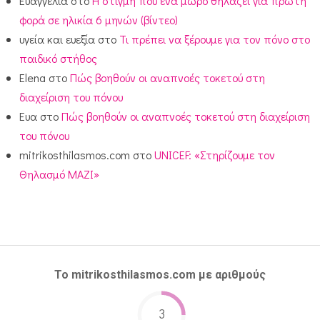
Ευαγγελία
στο
Η στιγμή που ένα μωρό θηλάζει για πρώτη
φορά σε ηλικία 6 μηνών (βίντεο)
υγεία και ευεξία
στο
Τι πρέπει να ξέρουμε για τον πόνο στο
παιδικό στήθος
Elena
στο
Πώς βοηθούν οι αναπνοές τοκετού στη
διαχείριση του πόνου
Ευα
στο
Πώς βοηθούν οι αναπνοές τοκετού στη διαχείριση
του πόνου
mitrikosthilasmos.com
στο
UNICEF: «Στηρίζουμε τον
Θηλασμό ΜΑΖΙ»
Το mitrikosthilasmos.com με αριθμούς
3