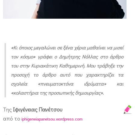
ς
τ
η
ς
μ
«Κι όποιος μεγαλώνει σε ξένα χέρια μαθαίνει να μισεί
η
τον κόσμο» γράφει ο Δημήτρης Νόλλας στο άρθρο
τ
του στην Κυριακάτικη Καθημερινή. Μου τράβηξε την
ρ
προσοχή το άρθρο αυτό που χαρακτηρίζει τα
ό
σχολεία «πνευματοκτόνα ιδρύματα» και
τ
«κολαστήρια της προσωπικής δημιουργίας».
η
Της
Ιφιγένειας Πανέτσου
τ
από το
iphigeneiapanetsou.wordpress.com
α
ς