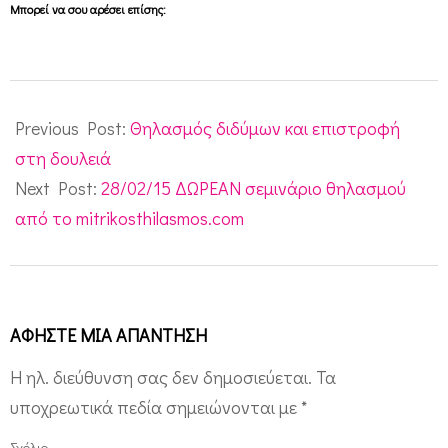
Μπορεί να σου αρέσει επίσης:
2015-
02-
Previous Post:
Θηλασμός διδύμων και επιστροφή
17
στη δουλειά
Next Post:
28/02/15 ΔΩΡΕΑΝ σεμινάριο θηλασμού
από το mitrikosthilasmos.com
ΑΦΉΣΤΕ ΜΙΑ ΑΠΆΝΤΗΣΗ
Η ηλ. διεύθυνση σας δεν δημοσιεύεται.
Τα
υποχρεωτικά πεδία σημειώνονται με
*
Σχόλιο