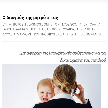
Ο διωγμός της μητρότητας
BY:
MITRIKOSTHILASMOS.COM
ON:
17/02/2015
IN:
ΌΛΑ
TAGGED:
ΑΔΕΙΑ ΜΗΤΡΌΤΗΤΑΣ
,
ΑΠΌΨΕΙΣ
,
ΓΥΝΑΊΚΑ
,
ΕΠΙΣΤΡΟΦΉ ΣΤΗ
ΔΟΥΛΕΙΆ
,
ΜΑΜΆ
,
ΜΗΤΡΌΤΗΤΑ
,
ΟΙΚΟΓΈΝΕΙΑ
WITH:
0 COMMENTS
…με αφορμή τις υποκριτικές συζητήσεις για τα
Ο
δικαιώματα του παιδιού
δ
ι
ω
γ
μ
ό