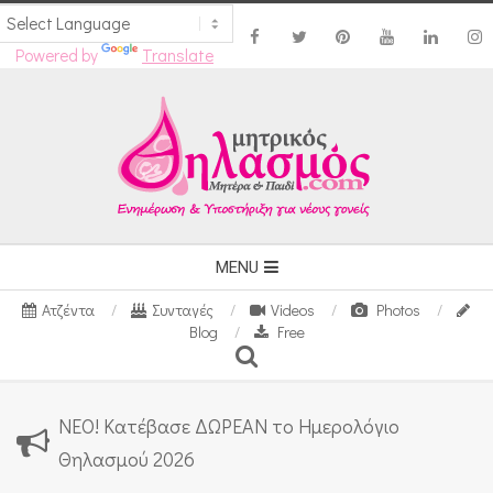
Powered by
Translate
Skip
to
content
Secondary
MENU
Navigation
Ατζέντα
Συνταγές
Videos
Photos
Menu
Blog
Free
Search
ΝΕΟ! Κατέβασε ΔΩΡΕΑΝ το Ημερολόγιο
Θηλασμού 2026