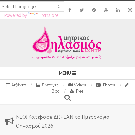
Powered by
Translate
Skip
to
content
Secondary
MENU
Navigation
Ατζέντα
Συνταγές
Videos
Photos
Menu
Blog
Free
Search
ΝΕΟ! Κατέβασε ΔΩΡΕΑΝ το Ημερολόγιο
Θηλασμού 2026