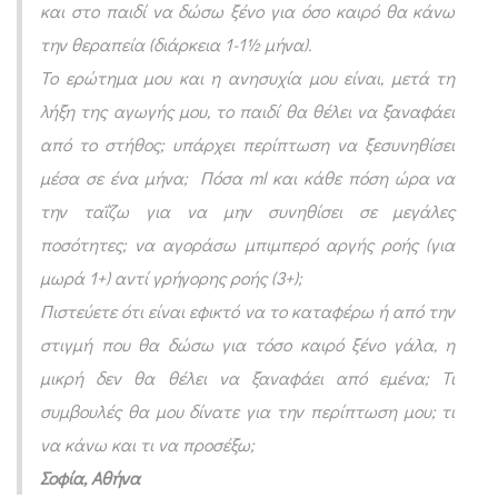
και στο παιδί να δώσω ξένο για όσο καιρό θα κάνω
α
την θεραπεία (διάρκεια 1-1½ μήνα).
ι
Το ερώτημα μου και η ανησυχία μου είναι, μετά τη
θ
λήξη της αγωγής μου, το παιδί θα θέλει να ξαναφάει
η
από το στήθος; υπάρχει περίπτωση να ξεσυνηθίσει
λ
μέσα σε ένα μήνα; Πόσα ml και κάθε πόση ώρα να
α
την ταΐζω για να μην συνηθίσει σε μεγάλες
σ
ποσότητες; να αγοράσω μπιμπερό αργής ροής (για
μ
μωρά 1+) αντί γρήγορης ροής (3+);
ό
Πιστεύετε ότι είναι εφικτό να το καταφέρω ή από την
ς
στιγμή που θα δώσω για τόσο καιρό ξένο γάλα, η
μικρή δεν θα θέλει να ξαναφάει από εμένα; Τι
συμβουλές θα μου δίνατε για την περίπτωση μου; τι
να κάνω και τι να προσέξω;
Σοφία
, Αθήνα