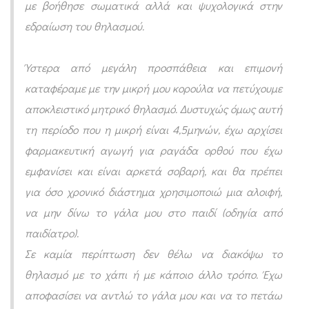
με βοήθησε σωματικά αλλά και ψυχολογικά στην
ι
εδραίωση του θηλασμού.
α
ρ
Ύστερα από μεγάλη προσπάθεια και επιμονή
α
καταφέραμε με την μικρή μου κορούλα να πετύχουμε
γ
αποκλειστικό μητρικό θηλασμό. Δυστυχώς όμως αυτή
ά
τη περίοδο που η μικρή είναι 4,5μηνών, έχω αρχίσει
δ
φαρμακευτική αγωγή για ραγάδα ορθού που έχω
α
εμφανίσει και είναι αρκετά σοβαρή, και θα πρέπει
ο
για όσο χρονικό διάστημα χρησιμοποιώ μια αλοιφή,
ρ
να μην δίνω το γάλα μου στο παιδί (οδηγία από
παιδίατρο).
θ
Σε καμία περίπτωση δεν θέλω να διακόψω το
ο
θηλασμό με το χάπι ή με κάποιο άλλο τρόπο. Έχω
ύ
αποφασίσει να αντλώ το γάλα μου και να το πετάω
κ