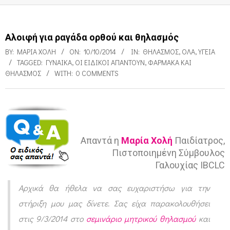
Αλοιφή για ραγάδα ορθού και θηλασμός
BY:
ΜΑΡΊΑ ΧΟΛΉ
ON:
10/10/2014
IN:
ΘΗΛΑΣΜΌΣ
,
ΌΛΑ
,
ΥΓΕΊΑ
TAGGED:
ΓΥΝΑΊΚΑ
,
ΟΙ ΕΙΔΙΚΟΊ ΑΠΑΝΤΟΎΝ
,
ΦΆΡΜΑΚΑ ΚΑΙ
ΘΗΛΑΣΜΌΣ
WITH:
0 COMMENTS
Α
Απαντά η
Μαρία Χολή
Παιδίατρος,
λ
Πιστοποιημένη Σύμβουλος
ο
Γαλουχίας IBCLC
ι
Αρχικά θα ήθελα να σας ευχαριστήσω για την
φ
στήριξη μου μας δίνετε. Σας είχα παρακολουθήσει
ή
στις 9/3/2014 στο
σεμινάριο μητρικού θηλασμού
και
γ