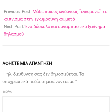
2014-
10-
Previous Post:
Μάθε ποιους κινδύνους “εγκυμονεί” το
10
κάπνισμα στην εγκυμοσύνη και μετά
Next Post:
Ένα δύσκολο και συναρπαστικό ξεκίνημα
θηλασμού
ΑΦΉΣΤΕ ΜΙΑ ΑΠΆΝΤΗΣΗ
Η ηλ. διεύθυνση σας δεν δημοσιεύεται.
Τα
υποχρεωτικά πεδία σημειώνονται με
*
Σχόλιο