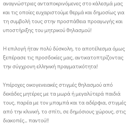
αναγνώστριες ανταποκρινόμενες στο κάλεσμά μας
4
και τις οποίες ευχαριστούμε θερμά και δημοσίως για
(
τη συμβολή τους στην προσπάθεια προαγωγής και
f
υποστήριξης του μητρικού θηλασμού!
r
e
Η επιλογή ήταν πολύ δύσκολη, το αποτέλεσμα όμως
e
ξεπέρασε τις προσδοκίες μας, αντικατοπτρίζοντας
d
την σύγχρονη ελληνική πραγματικότητα!
o
w
Υπέροχες οικογενειακές στιγμές θηλασμού από
n
δεκάδες μητέρες με τα μωρά ή μεγαλύτερά παιδιά
l
τους, παρέα με τον μπαμπά και τα αδέρφια, στιγμές
o
από την κλινική, το σπίτι, σε δημόσιους χώρους, στις
a
διακοπές… παντού!!
d