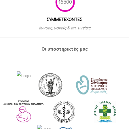
16500
ΣΥΜΜΕΤEΧΟΝΤΕΣ
έγκυες, γονείς & επ. υγείας
Οι υποστηρικτές μας