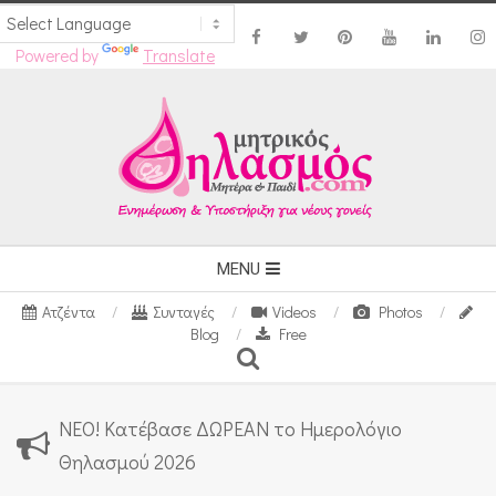
Powered by
Translate
Skip
to
content
Secondary
MENU
Navigation
Ατζέντα
Συνταγές
Videos
Photos
Menu
Blog
Free
Search
ΝΕΟ! Κατέβασε ΔΩΡΕΑΝ το Ημερολόγιο
Θηλασμού 2026