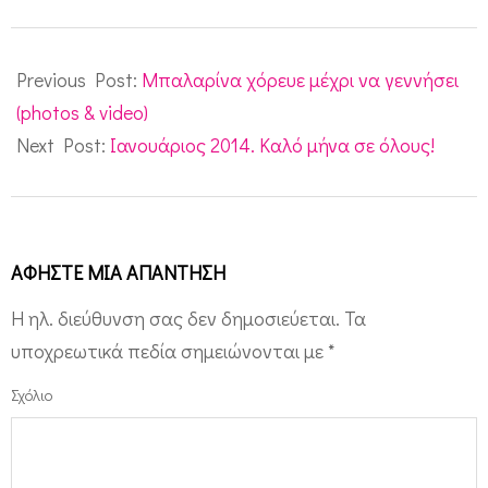
2013-
12-
Previous Post:
Μπαλαρίνα χόρευε μέχρι να γεννήσει
31
(photos & video)
Next Post:
Ιανουάριος 2014. Καλό μήνα σε όλους!
ΑΦΉΣΤΕ ΜΙΑ ΑΠΆΝΤΗΣΗ
Η ηλ. διεύθυνση σας δεν δημοσιεύεται.
Τα
υποχρεωτικά πεδία σημειώνονται με
*
Σχόλιο