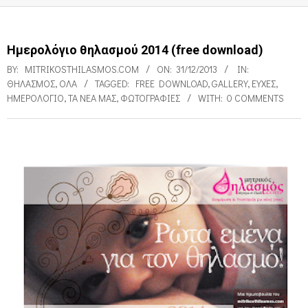
Ημερολόγιο θηλασμού 2014 (free download)
BY:
MITRIKOSTHILASMOS.COM
ON:
31/12/2013
IN:
ΘΗΛΑΣΜΌΣ
,
ΌΛΑ
TAGGED:
FREE DOWNLOAD
,
GALLERY
,
ΕΥΧΈΣ
,
ΗΜΕΡΟΛΌΓΙΟ
,
ΤΑ ΝΈΑ ΜΑΣ
,
ΦΩΤΟΓΡΑΦΊΕΣ
WITH:
0 COMMENTS
Η
μ
ε
ρ
ο
λ
ό