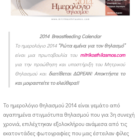
γ
ι
ο
θ
2014 Breastfeeding Calendar
η
Το ημερολόγιο 2014
“Ρώτα εμένα για τον θηλασμό”
είναι μια πρωτοβουλία του
mitrikosthilasmos.com
λ
για την προώθηση και υποστήριξη του Μητρικού
α
Θηλασμού και
διατίθεται ΔΩΡΕΑΝ
!
Αποκτήστε το
σ
και μοιραστείτε το ελεύθερα!!
μ
ο
Το ημερολόγιο θηλασμού 2014 είναι γεμάτο από
ύ
αγαπημένα στιγμιότυπα θηλασμού που για 3η συνεχή
2
χρονιά, επιλέχτηκαν εξολοκλήρου ανάμεσα από τις
0
εκατοντάδες φωτογραφίες που μας έστειλαν φίλες
1