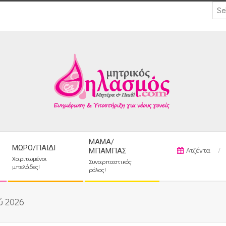
ΜΑΜΆ/
ΜΩΡΌ/ΠΑΙΔΊ
Ατζέντα
ΜΠΑΜΠΆΣ
Χαριτωμένοι
Συναρπαστικός
μπελάδες!
ρόλος!
ύ 2026