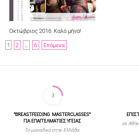
Οκτώβριος 2016. Καλό μήνα!
2016-
Πλοήγηση
1
2
…
6
Επόμενα
10-
άρθρων
01
3
"BREASTFEEDING MASTERCLASSES"
ΕΠΙΣ
ΓΙΑ ΕΠΑΓΓΕΛΜΑΤΙΕΣ ΥΓΕΙΑΣ
σε Αθήν
Το μοναδικό στην Ελλάδα