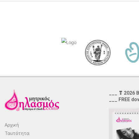
___ ❣ 2026 
___ FREE do
Αρχική
Ταυτότητα