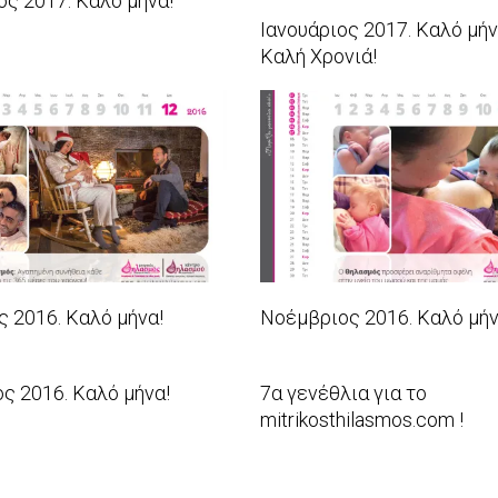
ς 2017. Καλό μήνα!
Ιανουάριος 2017. Καλό μήν
Καλή Χρονιά!
2017-
01-
01
 2016. Καλό μήνα!
Νοέμβριος 2016. Καλό μήν
2016-
10-
ς 2016. Καλό μήνα!
7α γενέθλια για το
31
mitrikosthilasmos.com !
2016-
08-