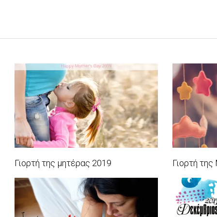
Γιορτή της μητέρας 2019
Γιορτή της
2019-
2018-
05-
05-
12
13