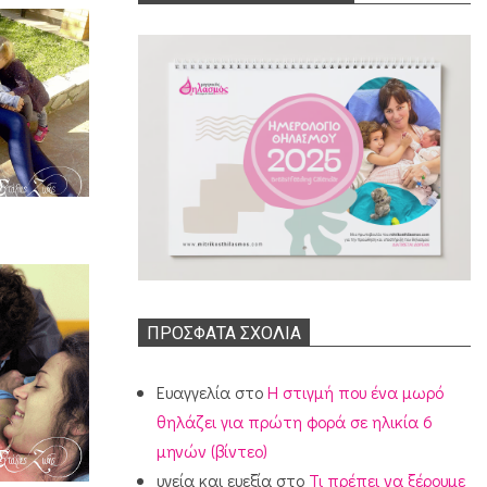
ΠΡΌΣΦΑΤΑ ΣΧΌΛΙΑ
Ευαγγελία
στο
Η στιγμή που ένα μωρό
θηλάζει για πρώτη φορά σε ηλικία 6
μηνών (βίντεο)
υγεία και ευεξία
στο
Τι πρέπει να ξέρουμε