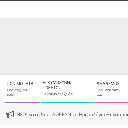
Skip
to
content
Secondary
ΕΓΚΥΜΟΣΎΝΗ/
ΓΟΝΙΜΌΤΗΤΑ
ΘΗΛΑΣΜΌΣ
Navigation
ΤΟΚΕΤΌΣ
Όλα αρχίζουν
Είναι στη φύση
Menu
Το θαύμα της ζωής!
εδώ!
μας!
ΝΕΟ! Κατέβασε ΔΩΡΕΑΝ το Ημερολόγιο Θηλασμο