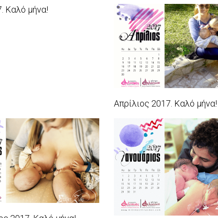
2017-
. Καλό μήνα!
06-
18
Απρίλιος 2017. Καλό μήνα!
2017-
04-
01