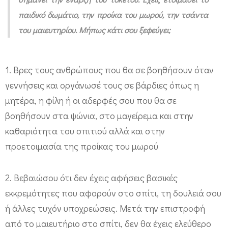
ρ
παιδικό δωμάτιο, την προίκα του μωρού, την τσάντα
ι
του μαιευτηρίου. Μήπως κάτι σου ξεφεύγει;
ν
α
1. Βρες τους ανθρώπους που θα σε βοηθήσουν όταν
π
γεννήσεις και οργάνωσέ τους σε βάρδιες όπως η
ό
μητέρα, η φίλη ή οι αδερφές σου που θα σε
τ
βοηθήσουν στα ψώνια, στο μαγείρεμα και στην
ο
καθαριότητα του σπιτιού αλλά και στην
μ
προετοιμασία της προίκας του μωρού
α
ι
2. Βεβαιώσου ότι δεν έχεις αφήσεις βασικές
ε
εκκρεμότητες που αφορούν στο σπίτι, τη δουλειά σου
υ
ή άλλες τυχόν υποχρεώσεις. Μετά την επιστροφή
τ
από το μαιευτήριο στο σπίτι, δεν θα έχεις ελεύθερο