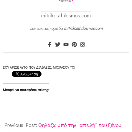
mitrikosthilasmos.com
Συντακτική ομάδα
mitrikosthilasmos.com
ΣΟΥ ΆΡΕΣΕ ΑΥΤΌ ΠΟΥ ΔΙΆΒΑΣΕΣ; ΜΟΙΡΆΣΟΥ ΤΟ!
Μπορεί να σου αρέσει επίσης:
2013-
10-
Previous Post:
Θηλάζω υπό την “απειλή” του ξένου