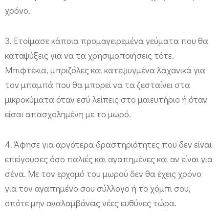
ή
χρόνο.
ρ
ι
3. Ετοίμασε κάποια προμαγειρεμένα γεύματα που θα
καταψύξεις για να τα χρησιμοποιήσεις τότε.
ο
Μπιφτέκια, μπριζόλες και κατεψυγμένα λαχανικά για
τον μπαμπά που θα μπορεί να τα ζεσταίνει στα
μικροκύματα όταν εσύ λείπεις στο μαιευτήριο ή όταν
είσαι απασχολημένη με το μωρό.
4. Άφησε για αργότερα δραστηριότητες που δεν είναι
επείγουσες όσο παλιές και αγαπημένες και αν είναι για
σένα. Με τον ερχομό του μωρού δεν θα έχεις χρόνο
για τον αγαπημένο σου σύλλογο ή το χόμπι σου,
οπότε μην αναλαμβάνεις νέες ευθύνες τώρα.