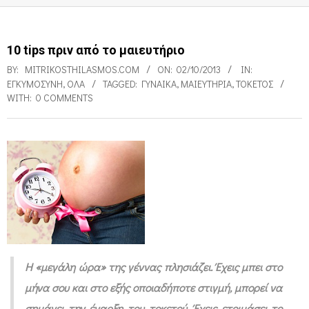
10 tips πριν από το μαιευτήριο
BY:
MITRIKOSTHILASMOS.COM
ON:
02/10/2013
IN:
ΕΓΚΥΜΟΣΎΝΗ
,
ΌΛΑ
TAGGED:
ΓΥΝΑΊΚΑ
,
ΜΑΙΕΥΤΉΡΙΑ
,
ΤΟΚΕΤΌΣ
WITH:
0 COMMENTS
1
0
t
i
p
Η «μεγάλη ώρα» της γέννας πλησιάζει. Έχεις μπει στο
s
μήνα σου και στο εξής οποιαδήποτε στιγμή, μπορεί να
π
σημάνει την έναρξη του τοκετού. Έχεις ετοιμάσει το