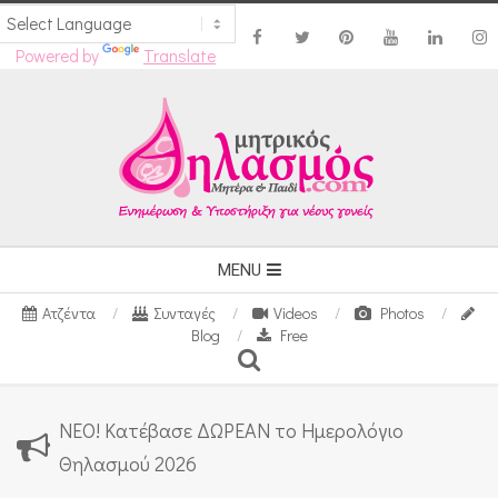
Powered by
Translate
Skip
to
content
Secondary
MENU
Navigation
Ατζέντα
Συνταγές
Videos
Photos
Menu
Blog
Free
Search
ΝΕΟ! Κατέβασε ΔΩΡΕΑΝ το Ημερολόγιο
Θηλασμού 2026