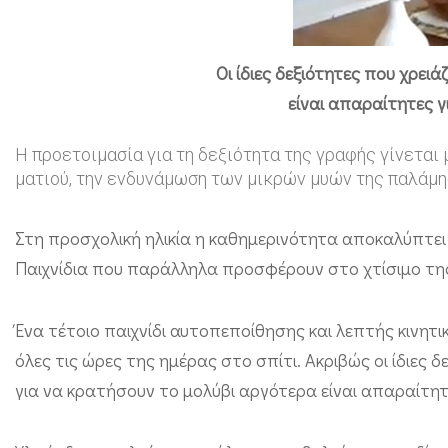
υ
τ
Οι ίδιες δεξιότητες που χρει
ά
είναι απαραίτητες γ
λ
ι
Η προετοιμασία για τη δεξιότητα της γραφής γίνεται
ματιού, την ενδυνάμωση των μικρών μυών της παλάμη
”
!
Στη προσχολική ηλικία η καθημερινότητα αποκαλύπτει 
Π
Παιχνίδια που παράλληλα προσφέρουν στο χτίσιμο της
α
ι
Ένα τέτοιο παιχνίδι αυτοπεποίθησης και λεπτής κινητικ
χ
όλες τις ώρες της ημέρας στο σπίτι. Ακριβώς οι ίδιες
ν
για να κρατήσουν το μολύβι αργότερα είναι απαραίτητε
ί
δ