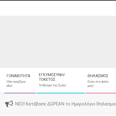
Skip
to
content
Secondary
ΕΓΚΥΜΟΣΎΝΗ/
ΓΟΝΙΜΌΤΗΤΑ
ΘΗΛΑΣΜΌΣ
Navigation
ΤΟΚΕΤΌΣ
Όλα αρχίζουν
Είναι στη φύση
Menu
Το θαύμα της ζωής!
εδώ!
μας!
ΝΕΟ! Κατέβασε ΔΩΡΕΑΝ το Ημερολόγιο Θηλασμο