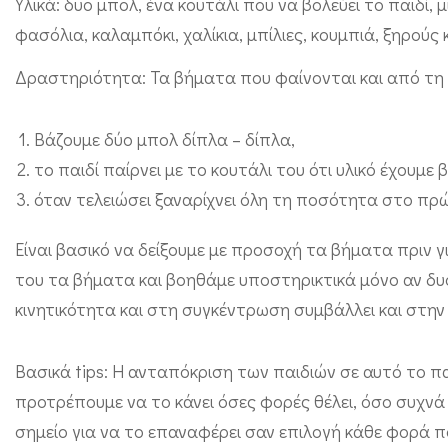
Υλικά: δυο μπολ, ένα κουτάλι που να βολεύει το παιδί, 
ι
φασόλια, καλαμπόκι, χαλίκια, μπίλιες, κουμπιά, ξηρούς
π
Δραστηριότητα: Τα βήματα που φαίνονται και από τη μι
ρ
ο
Βάζουμε δύο μπολ δίπλα – δίπλα,
ε
το παιδί παίρνει με το κουτάλι του ότι υλικό έχουμε 
τ
όταν τελειώσει ξαναρίχνει όλη τη ποσότητα στο πρ
ο
ι
Είναι βασικό να δείξουμε με προσοχή τα βήματα πριν γι
του τα βήματα και βοηθάμε υποστηρικτικά μόνο αν δυ
μ
κινητικότητα και στη συγκέντρωση συμβάλλει και στην
α
σ
Βασικά tips: Η ανταπόκριση των παιδιών σε αυτό το πα
ί
προτρέπουμε να το κάνει όσες φορές θέλει, όσο συχνά 
α
σημείο για να το επαναφέρει σαν επιλογή κάθε φορά που
ς