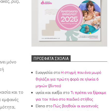
ακές, ρύζι,
ΠΡΌΣΦΑΤΑ ΣΧΌΛΙΑ
άνει μόνο
τή
Ευαγγελία
στο
Η στιγμή που ένα μωρό
θηλάζει για πρώτη φορά σε ηλικία 6
μηνών (βίντεο)
κασία και το
υγεία και ευεξία
στο
Τι πρέπει να ξέρουμε
για τον πόνο στο παιδικό στήθος
σε εμφανές
Elena
στο
Πώς βοηθούν οι αναπνοές
ιμότητα,