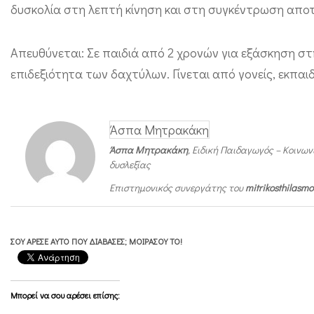
δυσκολία στη λεπτή κίνηση και στη συγκέντρωση αποτε
γ
ρ
Απευθύνεται: Σε παιδιά από 2 χρονών για εξάσκηση στη
α
επιδεξιότητα των δαχτύλων. Γίνεται από γονείς, εκπαι
φ
ή
ς
Άσπα Μητρακάκη
Άσπα Μητρακάκη
, Ειδική Παιδαγωγός – Κοινω
δυσλεξίας
Επιστημονικός συνεργάτης του
mitrikosthilasm
ΣΟΥ ΆΡΕΣΕ ΑΥΤΌ ΠΟΥ ΔΙΆΒΑΣΕΣ; ΜΟΙΡΆΣΟΥ ΤΟ!
Μπορεί να σου αρέσει επίσης: