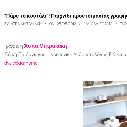
“Πάρε το κουτάλι”! Παιχνίδι προετοιμασίας γραφή
BY:
ΆΣΠΑ ΜΗΤΡΑΚΆΚΗ
ON:
25/05/2012
IN:
ΌΛΑ
,
ΠΑΙΔΙΑ
TAG
Γράφει η
Άσπα Μητρακάκη
“
Ειδική Παιδαγωγός – Κοινωνική Ανθρωπολόγος Ειδικευ
Π
dyslexiaathome
ά
ρ
ε
τ
ο
κ
ο