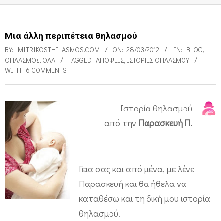
Μια άλλη περιπέτεια θηλασμού
BY:
MITRIKOSTHILASMOS.COM
ON:
28/03/2012
IN:
BLOG
,
ΘΗΛΑΣΜΌΣ
,
ΌΛΑ
TAGGED:
ΑΠΌΨΕΙΣ
,
ΙΣΤΟΡΊΕΣ ΘΗΛΑΣΜΟΎ
WITH:
6 COMMENTS
Ιστορία θηλασμού
Μ
από την
Παρασκευή Π.
ι
α
ά
Γεια σας και από μένα, με λένε
λ
Παρασκευή και θα ήθελα να
καταθέσω και τη δική μου ιστορία
λ
θηλασμού.
η