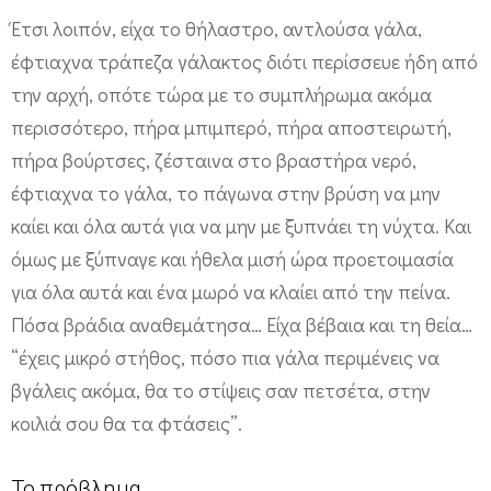
Έτσι λοιπόν, είχα το θήλαστρο, αντλούσα γάλα,
έφτιαχνα τράπεζα γάλακτος διότι περίσσευε ήδη από
την αρχή, οπότε τώρα με το συμπλήρωμα ακόμα
περισσότερο, πήρα μπιμπερό, πήρα αποστειρωτή,
πήρα βούρτσες, ζέσταινα στο βραστήρα νερό,
έφτιαχνα το γάλα, το πάγωνα στην βρύση να μην
καίει και όλα αυτά για να μην με ξυπνάει τη νύχτα. Και
όμως με ξύπναγε και ήθελα μισή ώρα προετοιμασία
για όλα αυτά και ένα μωρό να κλαίει από την πείνα.
Πόσα βράδια αναθεμάτησα… Είχα βέβαια και τη θεία…
“έχεις μικρό στήθος, πόσο πια γάλα περιμένεις να
βγάλεις ακόμα, θα το στίψεις σαν πετσέτα, στην
κοιλιά σου θα τα φτάσεις”.
Το πρόβλημα