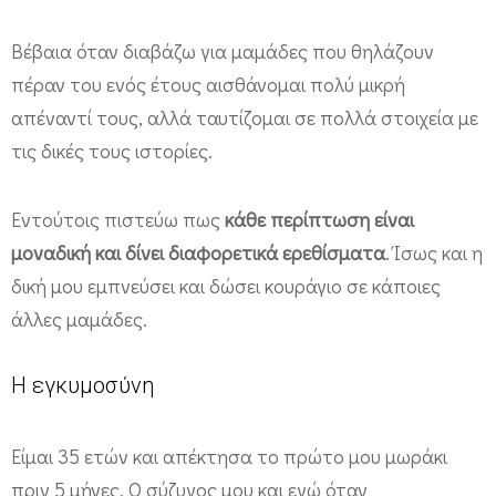
π
Βέβαια όταν διαβάζω για μαμάδες που θηλάζουν
ε
πέραν του ενός έτους αισθάνομαι πολύ μικρή
ρ
απέναντί τους, αλλά ταυτίζομαι σε πολλά στοιχεία με
ι
τις δικές τους ιστορίες.
π
έ
Εντούτοις πιστεύω πως
κάθε περίπτωση είναι
τ
μοναδική και δίνει διαφορετικά ερεθίσματα
. Ίσως και η
ε
δική μου εμπνεύσει και δώσει κουράγιο σε κάποιες
ι
άλλες μαμάδες.
α
θ
Η εγκυμοσύνη
η
λ
Είμαι 35 ετών και απέκτησα το πρώτο μου μωράκι
α
πριν 5 μήνες. Ο σύζυγος μου και εγώ όταν