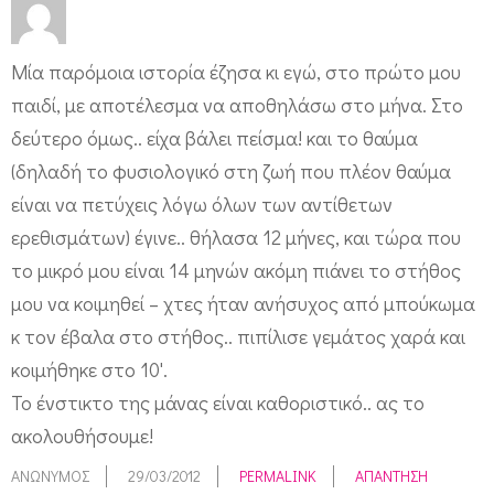
Μία παρόμοια ιστορία έζησα κι εγώ, στο πρώτο μου
παιδί, με αποτέλεσμα να αποθηλάσω στο μήνα. Στο
δεύτερο όμως.. είχα βάλει πείσμα! και το θαύμα
(δηλαδή το φυσιολογικό στη ζωή που πλέον θαύμα
είναι να πετύχεις λόγω όλων των αντίθετων
ερεθισμάτων) έγινε.. θήλασα 12 μήνες, και τώρα που
το μικρό μου είναι 14 μηνών ακόμη πιάνει το στήθος
μου να κοιμηθεί – χτες ήταν ανήσυχος από μπούκωμα
κ τον έβαλα στο στήθος.. πιπίλισε γεμάτος χαρά και
κοιμήθηκε στο 10'.
Το ένστικτο της μάνας είναι καθοριστικό.. ας το
ακολουθήσουμε!
ΑΝΏΝΥΜΟΣ
29/03/2012
PERMALINK
ΑΠΆΝΤΗΣΗ