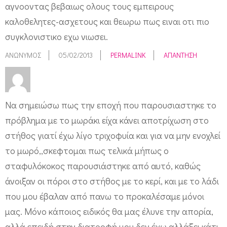
αγνοοντας βεβαιως ολους τους εμπειρους
καλοθελητες-ασχετους και θεωρω πως ειναι οτι πιο
συγκλονιστικο εχω νιωσει.
ΑΝΏΝΥΜΟΣ
05/02/2013
PERMALINK
ΑΠΆΝΤΗΣΗ
Να σημειώσω πως την εποχή που παρουσιαστηκε το
πρόβλημα με το μωράκι είχα κάνει αποτρίχωση στο
στήθος γιατί έχω λίγο τριχοφυία και για να μην ενοχλεί
το μωρό,,σκεφτομαι πως τελικά μήπως ο
σταφυλόκοκος παρουσιάστηκε από αυτό, καθώς
άνοιξαν οι πόροι στο στήθος με το κερί, και με το λάδι
που μου έβαλαν από πανω το προκαλέσαμε μόνοι
μας. Μόνο κάποιος ειδικός θα μας έλυνε την απορία,
αλλά επειδή στην διατροφή μου δεν έχω αλλάξει κάτι