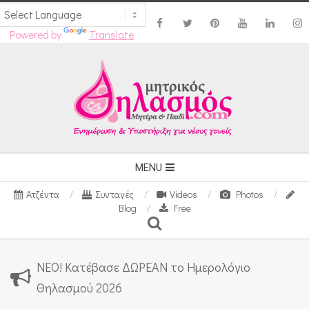
Powered by
Translate
Skip
to
content
Secondary
MENU
Navigation
Ατζέντα
Συνταγές
Videos
Photos
Menu
Blog
Free
Search
ΝΕΟ! Κατέβασε ΔΩΡΕΑΝ το Ημερολόγιο
Θηλασμού 2026