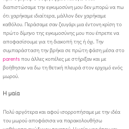
σ
διαπιστώσαμε την εγκυμοσύνη μου δεν μπορώ να πω
μ
ότι χαρήκαμε ιδιαίτερα, μάλλον δεν χαρήκαμε
ο
καθόλου. Περάσαμε σαν ζευγάρι μια έντονη κρίση το
πρώτο δίμηνο της εγκυμοσύνης μου που έπρεπε να
ύ
αποφασίσουμε για τη διακοπή της ή όχι. Την
συμπαράσταση την βρήκα σε πρώτη φάση μέσα στο
parents
που άλλες κοπέλες με στήριξαν και με
βοήθησαν να δω τη θετική πλευρά στον ερχομό ενός
μωρού.
Η μαία
Πολύ αργότερα και αφού ισορροπήσαμε με την ιδέα
του μωρού αποφάσισα να παρακολουθήσω
μαθήματα ανώδυνου τοκετού. Η μαία μας ήταν και