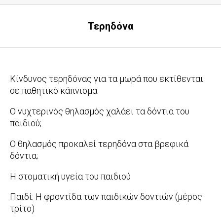
Τερηδόνα
Κίνδυνος τερηδόνας για τα μωρά που εκτίθενται
σε παθητικό κάπνισμα
2016-
O νυχτερινός θηλασμός χαλάει τα δόντια του
04-
παιδιού;
22
2015-
Ο θηλασμός προκαλεί τερηδόνα στα βρεφικά
11-
δόντια;
02
2013-
Η στοματική υγεία του παιδιού
03-
2010-
Παιδί: Η φροντίδα των παιδικών δοντιών (μέρος
05
08-
τρίτο)
06