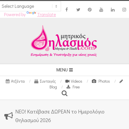
Powered by
Translate
Skip
to
content
Secondary
MENU
Navigation
Ατζέντα
Συνταγές
Videos
Photos
Menu
Blog
Free
Search
ΝΕΟ! Κατέβασε ΔΩΡΕΑΝ το Ημερολόγιο
Θηλασμού 2026