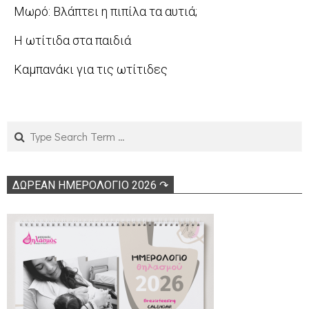
2010-
Μωρό: Βλάπτει η πιπίλα τα αυτιά;
06
07-
2010-
Η ωτίτιδα στα παιδιά
31
07-
2010-
Καμπανάκι για τις ωτίτιδες
15
06-
2010-
05
05-
27
Search
ΔΩΡΕΑΝ ΗΜΕΡΟΛΟΓΙΟ 2026 ↷