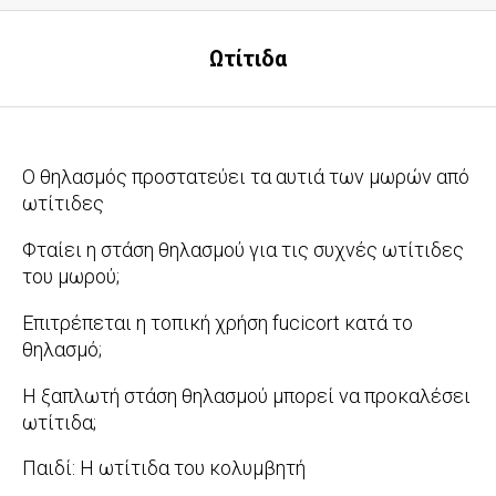
Ωτίτιδα
Ο θηλασμός προστατεύει τα αυτιά των μωρών από
ωτίτιδες
2016-
Φταίει η στάση θηλασμού για τις συχνές ωτίτιδες
06-
του μωρού;
09
2016-
Επιτρέπεται η τοπική χρήση fucicort κατά το
04-
θηλασμό;
22
2011-
Η ξαπλωτή στάση θηλασμού μπορεί να προκαλέσει
05-
ωτίτιδα;
25
2010-
Παιδί: Η ωτίτιδα του κολυμβητή
12-