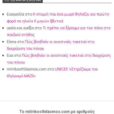
Ευαγγελία
στο
Η στιγμή που ένα μωρό θηλάζει για πρώτη
φορά σε ηλικία 6 μηνών (βίντεο)
υγεία και ευεξία
στο
Τι πρέπει να ξέρουμε για τον πόνο στο
παιδικό στήθος
Elena
στο
Πώς βοηθούν οι αναπνοές τοκετού στη
διαχείριση του πόνου
Ευα
στο
Πώς βοηθούν οι αναπνοές τοκετού στη διαχείριση
του πόνου
mitrikosthilasmos.com
στο
UNICEF: «Στηρίζουμε τον
Θηλασμό ΜΑΖΙ»
Το mitrikosthilasmos.com με αριθμούς