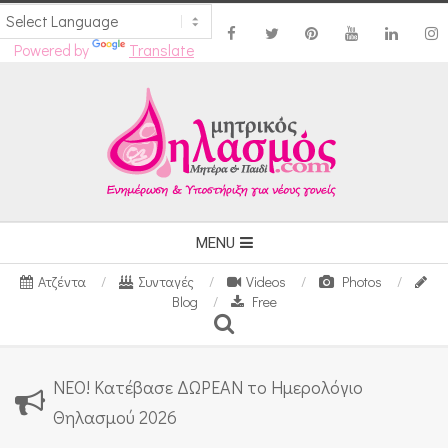
Powered by
Translate
Skip
to
content
Secondary
MENU
Navigation
Ατζέντα
Συνταγές
Videos
Photos
Menu
Blog
Free
Search
ΝΕΟ! Κατέβασε ΔΩΡΕΑΝ το Ημερολόγιο
Θηλασμού 2026