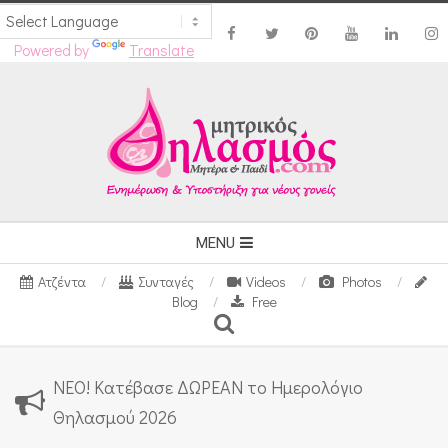
Powered by
Translate
Skip
to
content
Secondary
MENU
Navigation
Ατζέντα
Συνταγές
Videos
Photos
Menu
Blog
Free
Search
ΝΕΟ! Κατέβασε ΔΩΡΕΑΝ το Ημερολόγιο
Θηλασμού 2026