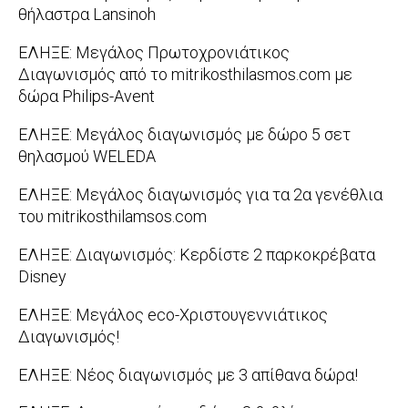
02-
θήλαστρα Lansinoh
15
2012-
ΕΛΗΞΕ: Μεγάλος Πρωτοχρονιάτικος
01-
Διαγωνισμός από το mitrikosthilasmos.com με
23
δώρα Philips-Avent
2011-
ΕΛΗΞΕ: Μεγάλος διαγωνισμός με δώρο 5 σετ
12-
θηλασμού WELEDA
06
2011-
ΕΛΗΞΕ: Μεγάλος διαγωνισμός για τα 2α γενέθλια
11-
του mitrikosthilamsos.com
08
2011-
ΕΛΗΞΕ: Διαγωνισμός: Κερδίστε 2 παρκοκρέβατα
08-
Disney
26
2011-
ΕΛΗΞΕ: Μεγάλος eco-Χριστουγεννιάτικος
06-
Διαγωνισμός!
06
2010-
ΕΛΗΞΕ: Νέος διαγωνισμός με 3 απίθανα δώρα!
12-
2010-