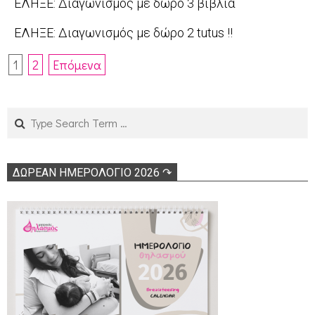
ΕΛΗΞΕ: Διαγωνισμός με δώρο 3 βιβλία
09
10-
2010-
ΕΛΗΞΕ: Διαγωνισμός με δώρο 2 tutus !!
22
09-
2010-
Πλοήγηση
27
1
2
Επόμενα
05-
άρθρων
13
Search
ΔΩΡΕΑΝ ΗΜΕΡΟΛΟΓΙΟ 2026 ↷