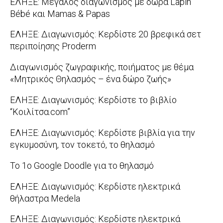
ΕΛΗΞΕ: Μεγάλος διαγωνισμός με δώρα Lapin
08-
Bébé και Mamas & Papas
27
2014-
ΕΛΗΞΕ: Διαγωνισμός: Κερδίστε 20 βρεφικά σετ
06-
περιποίησης Proderm
11
2013-
Διαγωνισμός ζωγραφικής, ποιήματος με θέμα
08-
«Μητρικός Θηλασμός – ένα δώρο ζωής»
30
2012-
ΕΛΗΞΕ: Διαγωνισμός: Κερδίστε το βιβλίο
10-
“Κοιλίτσα.com”
13
2012-
ΕΛΗΞΕ: Διαγωνισμός: Κερδίστε βιβλία για την
04-
εγκυμοσύνη, τον τοκετό, το θηλασμό
06
2012-
Το 1ο Google Doodle για το θηλασμό
03-
2012-
ΕΛΗΞΕ: Διαγωνισμός: Κερδίστε ηλεκτρικά
15
02-
θήλαστρα Medela
22
2012-
ΕΛΗΞΕ: Διαγωνισμός: Κερδίστε ηλεκτρικά