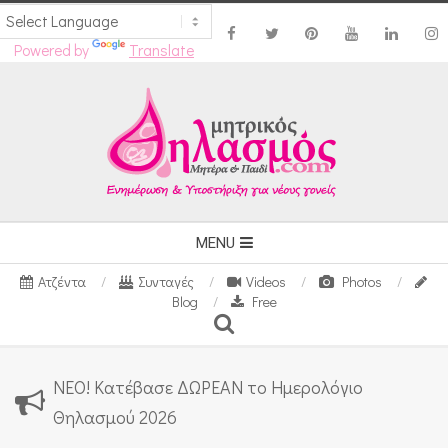
Powered by
Translate
Skip
to
content
Secondary
MENU
Navigation
Ατζέντα
Συνταγές
Videos
Photos
Menu
Blog
Free
Search
ΝΕΟ! Κατέβασε ΔΩΡΕΑΝ το Ημερολόγιο
Θηλασμού 2026