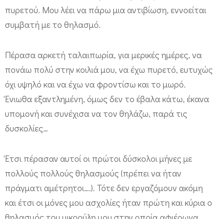
πυρετού. Μου λέει να πάρω μια αντιβίωση, εννοείται
συμβατή με το θηλασμό.
Πέρασα αρκετή ταλαιπωρία, για μερικές ημέρες, να
πονάω πολύ στην κοιλιά μου, να έχω πυρετό, ευτυχώς
όχι υψηλό και να έχω να φροντίσω και το μωρό.
Ένιωθα εξαντλημένη, όμως δεν το έβαλα κάτω, έκανα
υπομονή και συνέχισα να τον θηλάζω, παρά τις
δυσκολίες…
Έτσι πέρασαν αυτοί οι πρώτοι δύσκολοι μήνες με
πολλούς πολλούς θηλασμούς (πρέπει να ήταν
πράγματι αμέτρητοι….). Τότε δεν εργαζόμουν ακόμη
και έτσι οι μόνες μου ασχολίες ήταν πρώτη και κύρια ο
θηλασμός του μικρούλη μου στην οποία αφιέρωνα