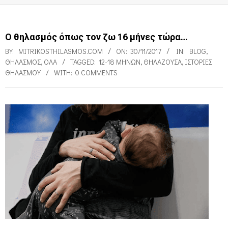
Ο θηλασμός όπως τον ζω 16 μήνες τώρα…
BY:
MITRIKOSTHILASMOS.COM
ON:
30/11/2017
IN:
BLOG
,
ΘΗΛΑΣΜΌΣ
,
ΌΛΑ
TAGGED:
12-18 ΜΗΝΏΝ
,
ΘΗΛΆΖΟΥΣΑ
,
ΙΣΤΟΡΊΕΣ
ΘΗΛΑΣΜΟΎ
WITH:
0 COMMENTS
Ο
θ
η
λ
α
σ
μ