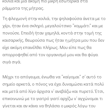
κοιλιά και μια ακόμη πιο μικρή εσωτερικά στα
ράμματα της μήτρας.
Τη φλεγμονή στην κοιλιά, την ψηλαφούσα άνετα με το
χέρι, ήταν ένα σκληρό, μεγαλούτσικο “κομμάτι” και με
πονούσε. Επειδή ήταν χαμηλά, κοντά στην τομή της
καισαρικής, θεωρούσα πως ήταν η μήτρα μου που δεν
είχε ακόμη επανέλθει πλήρως. Μου είπε πως θα
απορροφηθεί από τον οργανισμό μου και θα φύγει
σιγά σιγά.
Μέχρι το απόγευμα, ένιωθα να “καίγομαι” σ’ αυτό το
σημείο αρκετά, ο πόνος να έχει δυναμώσει κατά πολύ
και μετά από λίγο άρχισα ν’ ανεβάζω και πυρετό. Έτσι,
επικοινωνώ με το γιατρό γιατί αρχίζω ν’ αγχώνομαι τι
γίνεται και αν κάνει να θηλάσει ο μικρός λόγω του