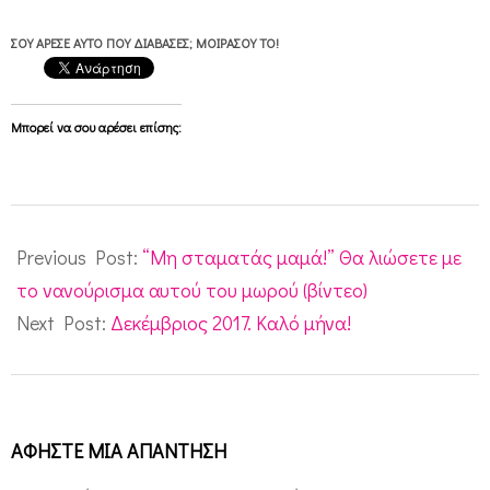
ΣΟΥ ΆΡΕΣΕ ΑΥΤΌ ΠΟΥ ΔΙΆΒΑΣΕΣ; ΜΟΙΡΆΣΟΥ ΤΟ!
Μπορεί να σου αρέσει επίσης:
2017-
11-
Previous Post:
“Μη σταματάς μαμά!” Θα λιώσετε με
30
το νανούρισμα αυτού του μωρού (βίντεο)
Next Post:
Δεκέμβριος 2017. Καλό μήνα!
ΑΦΉΣΤΕ ΜΙΑ ΑΠΆΝΤΗΣΗ