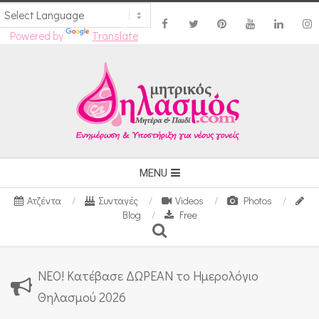
Powered by
Translate
Skip
to
content
Secondary
MENU
Navigation
Ατζέντα
Συνταγές
Videos
Photos
Menu
Blog
Free
Search
ΝΕΟ! Κατέβασε ΔΩΡΕΑΝ το Ημερολόγιο
Θηλασμού 2026