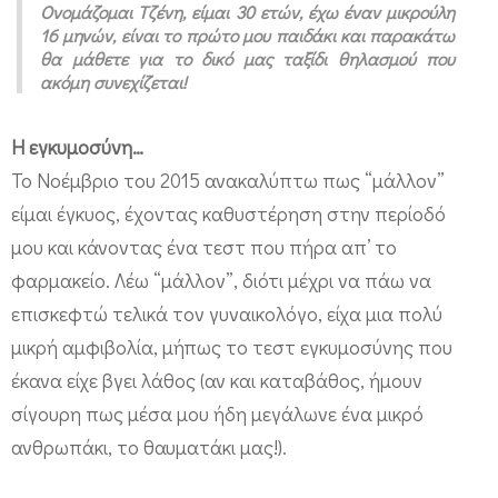
Ονομάζομαι Τζένη, είμαι 30 ετών, έχω έναν μικρούλη
ό
16 μηνών, είναι το πρώτο μου παιδάκι και παρακάτω
ς
θα μάθετε για το δικό μας ταξίδι θηλασμού που
ακόμη συνεχίζεται!
ό
π
Η εγκυμοσύνη…
ω
Το Νοέμβριο του 2015 ανακαλύπτω πως “μάλλον”
ς
είμαι έγκυος, έχοντας καθυστέρηση στην περίοδό
τ
μου και κάνοντας ένα τεστ που πήρα απ’ το
ο
φαρμακείο. Λέω “μάλλον”, διότι μέχρι να πάω να
ν
επισκεφτώ τελικά τον γυναικολόγο, είχα μια πολύ
ζ
μικρή αμφιβολία, μήπως το τεστ εγκυμοσύνης που
ω
έκανα είχε βγει λάθος (αν και καταβάθος, ήμουν
1
σίγουρη πως μέσα μου ήδη μεγάλωνε ένα μικρό
ανθρωπάκι, το θαυματάκι μας!).
6
μ