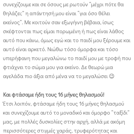
συνεχίζουμε και σε όσους με ρωτούν “μέχρι πότε θα
θηλάζει;” η απάντησή μου είναι “για όσο θέλει
εκείνος”. Με κοιτούν σαν εξωγήινη βέβαια, ίσως
σκέφτονται πως είμαι πορωμένη ή πως είναι λάθος
αυτό που κάνω, όμως εγώ και το παιδί μου ξέρουμε και
αυτό είναι αρκετό. Νιώθω τόσο όμορφα και τόσο
υπερήφανη που μεγαλώνω το παιδί μου με τροφή που
φτιάχνει το σώμα μου για εκείνο. Δε θεωρώ μια
αγελάδα πιο άξια από μένα να το μεγαλώσει 😉
Και φτάσαμε ήδη τους 16 μήνες θηλασμού!
Έτσι λοιπόν, φτάσαμε ήδη τους 16 μήνες θηλασμού
και συνεχίζουμε αυτό το μοναδικό και όμορφο “ταξίδι”
μας, με πολλές δυσκολίες στην αρχή, αλλά με ακόμη
περισσότερες στιγμές χαράς, τρυφερότητας και