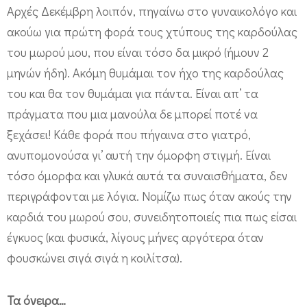
Αρχές Δεκέμβρη λοιπόν, πηγαίνω στο γυναικολόγο και
ή
ακούω για πρώτη φορά τους χτύπους της καρδούλας
ν
του μωρού μου, που είναι τόσο δα μικρό (ήμουν 2
ε
μηνών ήδη). Ακόμη θυμάμαι τον ήχο της καρδούλας
ς
του και θα τον θυμάμαι για πάντα. Είναι απ’ τα
τ
πράγματα που μια μανούλα δε μπορεί ποτέ να
ώ
ξεχάσει! Κάθε φορά που πήγαινα στο γιατρό,
ρ
ανυπομονούσα γι’ αυτή την όμορφη στιγμή. Είναι
α
τόσο όμορφα και γλυκά αυτά τα συναισθήματα, δεν
…
περιγράφονται με λόγια. Νομίζω πως όταν ακούς την
καρδιά του μωρού σου, συνειδητοποιείς πια πως είσαι
έγκυος (και φυσικά, λίγους μήνες αργότερα όταν
φουσκώνει σιγά σιγά η κοιλίτσα).
Τα όνειρα…