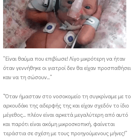
η
ζ
ω
ή
σ
ε
“Είναι θαύμα που επιβίωσε! Λίγο μικρότερη να ήταν
σ
όταν γεννήθηκε οι γιατροί δεν θα είχαν προσπαθήσει
α
καν να τη σώσουν…”
κ
ο
“Όταν ήμασταν στο νοσοκομείο τη συγκρίναμε με το
υ
αρκουδάκι της αδερφής της και είχαν σχεδόν το ίδιο
λ
μέγεθος… πλέον είναι αρκετά μεγαλύτερη από αυτό
ά
και παρότι είναι ακόμη μικροσκοπική, φαίνεται
κ
τεράστια σε σχέση με τους προηγούμενους μήνες!”