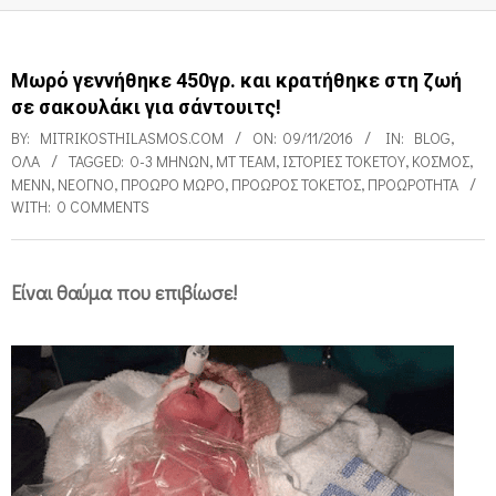
Μωρό γεννήθηκε 450γρ. και κρατήθηκε στη ζωή
σε σακουλάκι για σάντουιτς!
BY:
MITRIKOSTHILASMOS.COM
ON:
09/11/2016
IN:
BLOG
,
ΌΛΑ
TAGGED:
0-3 ΜΗΝΏΝ
,
MT TEAM
,
ΙΣΤΟΡΊΕΣ ΤΟΚΕΤΟΎ
,
ΚΌΣΜΟΣ
,
ΜΕΝΝ
,
ΝΕΟΓΝΌ
,
ΠΡΌΩΡΟ ΜΩΡΌ
,
ΠΡΌΩΡΟΣ ΤΟΚΕΤΌΣ
,
ΠΡΟΩΡΌΤΗΤΑ
WITH:
0 COMMENTS
Είναι θαύμα που επιβίωσε!
Μ
ω
ρ
ό
γ