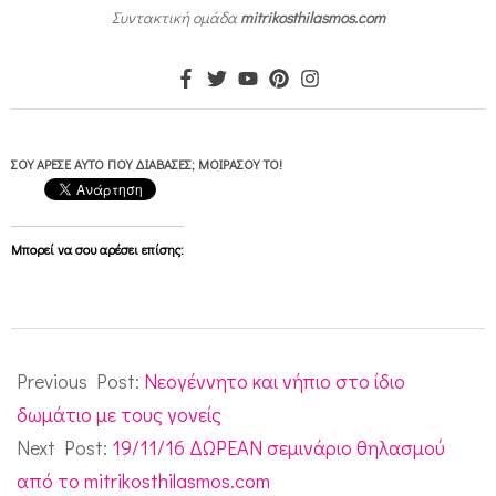
Συντακτική ομάδα
mitrikosthilasmos.com
ΣΟΥ ΆΡΕΣΕ ΑΥΤΌ ΠΟΥ ΔΙΆΒΑΣΕΣ; ΜΟΙΡΆΣΟΥ ΤΟ!
Μπορεί να σου αρέσει επίσης:
2016-
11-
Previous Post:
Νεογέννητο και νήπιο στο ίδιο
09
δωμάτιο με τους γονείς
Next Post:
19/11/16 ΔΩΡΕΑΝ σεμινάριο θηλασμού
από το mitrikosthilasmos.com