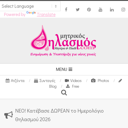
Powered by
Translate
Skip
to
content
Secondary
MENU
Navigation
Ατζέντα
Συνταγές
Videos
Photos
Menu
Blog
Free
Search
ΝΕΟ! Κατέβασε ΔΩΡΕΑΝ το Ημερολόγιο
Θηλασμού 2026