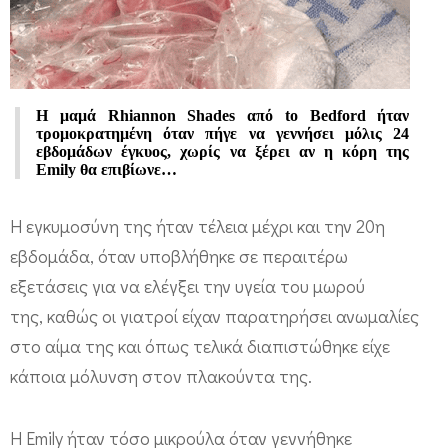
ε
ν
ν
ή
Η μαμά Rhiannon Shades από to Bedford ήταν
θ
τρομοκρατημένη όταν πήγε να γεννήσει μόλις 24
εβδομάδων έγκυος, χωρίς να ξέρει αν η κόρη της
η
Emily θα επιβίωνε…
κ
ε
Η εγκυμοσύνη της ήταν τέλεια μέχρι και την 20η
4
εβδομάδα, όταν υποβλήθηκε σε περαιτέρω
εξετάσεις για να ελέγξει την υγεία του μωρού
5
της, καθώς οι γιατροί είχαν παρατηρήσει ανωμαλίες
0
στο αίμα της και όπως τελικά διαπιστώθηκε είχε
γ
κάποια μόλυνση στον πλακούντα της.
ρ
.
Η Emily ήταν τόσο μικρούλα όταν γεννήθηκε