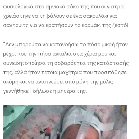
κ
φυσιολογικά στο αμνιακό σάκο της που οι γιατροί
α
χρειάστηκε να τη βάλουν σε ένα σακουλάκι για
ι
σάντουιτς για να κρατήσουν το κορμάκι της ζεστό!
κ
ρ
“Δεν μπορούσα να κατανοήσω το πόσο μικρή ήταν
α
μέχρι που την πήρα αγκαλιά στα χέρια μου και
τ
συνειδητοποίησα τη σοβαρότητα της κατάστασής
ή
της, αλλά ήταν τέτοια μαχήτρια που προσπάθησε
θ
ακόμη και να αναπνεύσει από μόνη της μόλις
η
γεννήθηκε!” δήλωσε η μητέρα της.
κ
ε
σ
τ