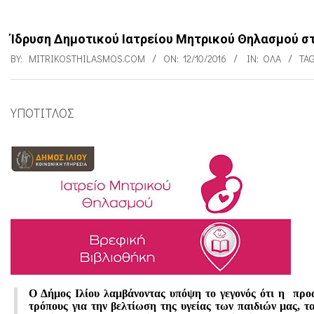
Ίδρυση Δημοτικού Ιατρείου Μητρικού Θηλασμού στ
BY:
MITRIKOSTHILASMOS.COM
ON:
12/10/2016
IN:
ΌΛΑ
TA
ΥΠΟΤΙΤΛΟΣ
Ί
δ
ρ
υ
σ
η
Δ
η
Ο Δήμος Ιλίου λαμβάνοντας υπόψη το γεγονός ότι η προ
τρόπους για την βελτίωση της υγείας των παιδιών µας, τα
μ