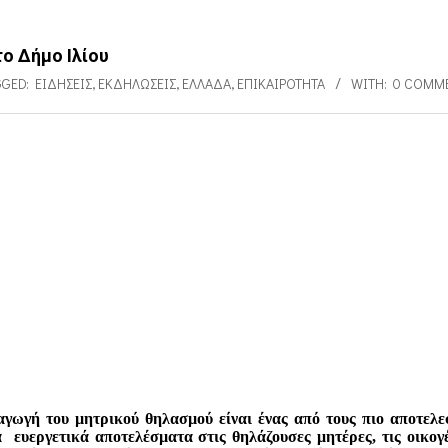
ο Δήμο Ιλίου
GGED:
ΕΙΔΉΣΕΙΣ
,
ΕΚΔΗΛΏΣΕΙΣ
,
ΕΛΛΆΔΑ
,
ΕΠΙΚΑΙΡΌΤΗΤΑ
WITH:
0 COMM
αγωγή του µητρικού θηλασµού είναι ένας από τους πιο αποτελε
 ευεργετικά αποτελέσµατα στις θηλάζουσες μητέρες, τις οικογέ