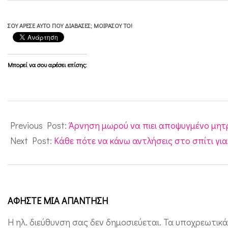
ο
ΣΟΥ ΆΡΕΣΕ ΑΥΤΌ ΠΟΥ ΔΙΆΒΑΣΕΣ; ΜΟΙΡΆΣΟΥ ΤΟ!
ύ
σ
τ
Μπορεί να σου αρέσει επίσης:
ο
Δ
2016-
ή
10-
Previous Post:
Άρνηση μωρού να πιει αποψυγμένο μητ
μ
12
Next Post:
Κάθε πότε να κάνω αντλήσεις στο σπίτι γι
ο
Ι
λ
ί
ΑΦΉΣΤΕ ΜΙΑ ΑΠΆΝΤΗΣΗ
ο
Η ηλ. διεύθυνση σας δεν δημοσιεύεται.
Τα υποχρεωτικά
υ