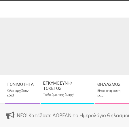
Skip
to
content
Secondary
ΕΓΚΥΜΟΣΎΝΗ/
ΓΟΝΙΜΌΤΗΤΑ
ΘΗΛΑΣΜΌΣ
Navigation
ΤΟΚΕΤΌΣ
Όλα αρχίζουν
Είναι στη φύση
Menu
Το θαύμα της ζωής!
εδώ!
μας!
ΝΕΟ! Κατέβασε ΔΩΡΕΑΝ το Ημερολόγιο Θηλασμο