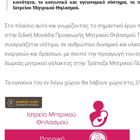
κοινότητα, το κοινωνικό και υγειονομικό σύστηµα, το 
ο
Ιατρείου Μητρικού Θηλασμού.
τ
Στο πλαίσιο αυτό και γνωρίζοντας το σημαντικό έργο π
ι
στην Ειδική Μονάδα Προαγωγής Μητρικού Θηλασμού 
κ
συνεργάζεται ισότιμα, σε ανθρώπινο δυναμικό και υλι
ο
ενεργειών και δράσεων, με σκοπό την προαγωγή του 
ύ
δωρεάς μητρικού γάλακτος στην Τράπεζα Μητρικού Γ
Ι
α
Τα εγκαίνια του εν λόγω χώρου θα λάβουν χώρα στις 2/
τ
ρ
ε
ί
ο
υ