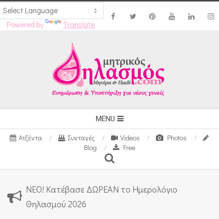
Powered by
Translate
Skip
to
content
Secondary
MENU
Navigation
Ατζέντα
Συνταγές
Videos
Photos
Menu
Blog
Free
Search
ΝΕΟ! Κατέβασε ΔΩΡΕΑΝ το Ημερολόγιο
Θηλασμού 2026