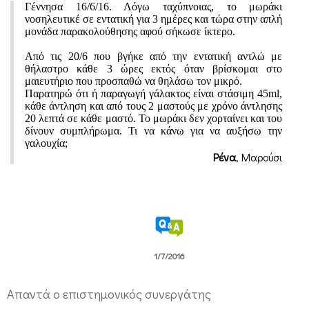
υ
Γέννησα 16/6/16. Λόγω ταχύπνοιας, το μωράκι
νοσηλευτικέ σε εντατική για 3 ημέρες και τώρα στην απλή
ξ
μονάδα παρακολούθησης αφού σήκωσε ίκτερο.
ή
Από τις 20/6 που βγήκε από την εντατική αντλώ με
θήλαστρο κάθε 3 ώρες εκτός όταν βρίσκομαι στο
σ
μαιευτήριο που προσπαθώ να θηλάσω τον μικρό.
ω
Παρατηρώ ότι ή παραγωγή γάλακτος είναι στάσιμη 45ml,
κάθε άντληση και από τους 2 μαστούς με χρόνο άντλησης
τ
20 λεπτά σε κάθε μαστό. Το μωράκι δεν χορταίνει και του
δίνουν συμπλήρωμα. Τι να κάνω για να αυξήσω την
η
γαλουχία;
Ρένα
, Μαρούσι
ν
γ
α
λ
ο
1/7/2016
υ
Απαντά ο επιστημονικός συνεργάτης
χ