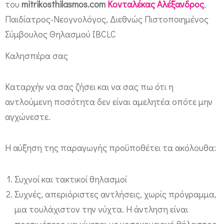
του
mitrikosthilasmos.com
Κονταλέκας Αλέξανδρος
,
ί
Παιδίατρος-Νεογνολόγος, Διεθνώς Πιστοποιημένος
α
Σύμβουλος Θηλασμού IBCLC
ε
ν
Καλησπέρα σας
ώ
τ
Καταρχήν να σας ζήσει και να σας πω ότι η
αντλούμενη ποσότητα δεν είναι αμελητέα οπότε μην
ο
αγχώνεστε.
μ
ω
Η αύξηση της παραγωγής προϋποθέτει τα ακόλουθα:
ρ
ό
Συχνοί και τακτικοί θηλασμοί
ε
Συχνές, απεριόριστες αντλήσεις, χωρίς πρόγραμμα,
ί
μια τουλάχιστον την νύχτα. Η άντληση είναι
ν
προτιμότερο να γίνεται με νοσοκομειακό θήλαστρο