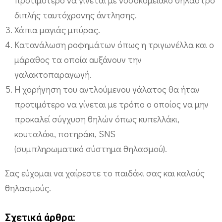
α
διπλής ταυτόχρονης άντλησης.
ι
Χάπια μαγιάς μπύρας.
σ
Κατανάλωση ροφημάτων όπως η τριγωνέλλα και ο
τ
μάραθος τα οποία αυξάνουν την
η
γαλακτοπαραγωγή.
Μ
Η χορήγηση του αντλούμενου γάλατος θα ήταν
Ε
προτιμότερο να γίνεται με τρόπο ο οποίος να μην
Ν
προκαλεί σύγχυση θηλών όπως κυπελλάκι,
Ν
κουταλάκι, ποτηράκι, SNS
;
(συμπληρωματικό σύστημα θηλασμού).
Σας εύχομαι να χαίρεστε το παιδάκι σας και καλούς
θηλασμούς.
Σχετικά άρθρα: