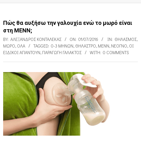
Πώς θα αυξήσω την γαλουχία ενώ το μωρό είναι
στη ΜΕΝΝ;
BY:
ΑΛΈΞΑΝΔΡΟΣ ΚΟΝΤΑΛΈΚΑΣ
ON:
01/07/2016
IN:
ΘΗΛΑΣΜΌΣ
,
ΜΩΡΌ
,
ΌΛΑ
TAGGED:
0-3 ΜΗΝΏΝ
,
ΘΉΛΑΣΤΡΟ
,
ΜΕΝΝ
,
ΝΕΟΓΝΌ
,
ΟΙ
ΕΙΔΙΚΟΊ ΑΠΑΝΤΟΎΝ
,
ΠΑΡΑΓΩΓΉ ΓΆΛΑΚΤΟΣ
WITH:
0 COMMENTS
Π
ώ
ς
θ
α
α