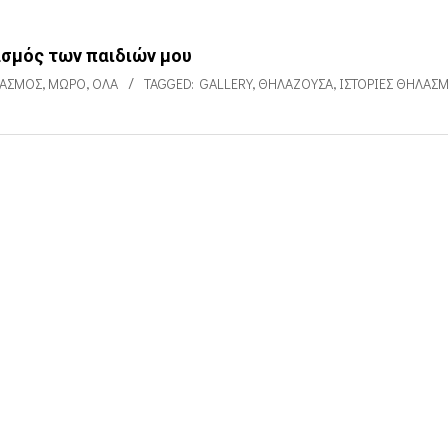
ασμός των παιδιών μου
ΑΣΜΌΣ
,
ΜΩΡΌ
,
ΌΛΑ
TAGGED:
GALLERY
,
ΘΗΛΆΖΟΥΣΑ
,
ΙΣΤΟΡΊΕΣ ΘΗΛΑΣ