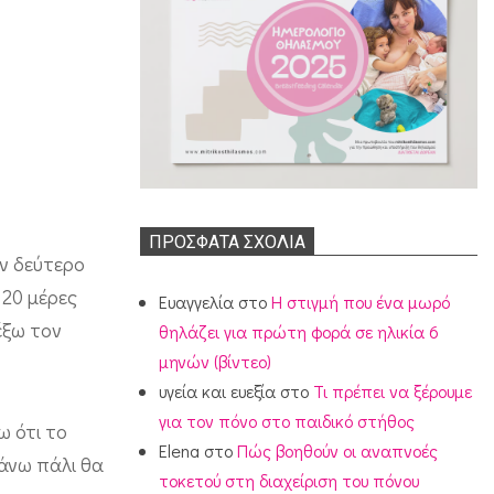
ΠΡΌΣΦΑΤΑ ΣΧΌΛΙΑ
ον δεύτερο
 20 μέρες
Ευαγγελία
στο
Η στιγμή που ένα μωρό
έξω τον
θηλάζει για πρώτη φορά σε ηλικία 6
μηνών (βίντεο)
υγεία και ευεξία
στο
Τι πρέπει να ξέρουμε
για τον πόνο στο παιδικό στήθος
ω ότι το
Elena
στο
Πώς βοηθούν οι αναπνοές
κάνω πάλι θα
τοκετού στη διαχείριση του πόνου