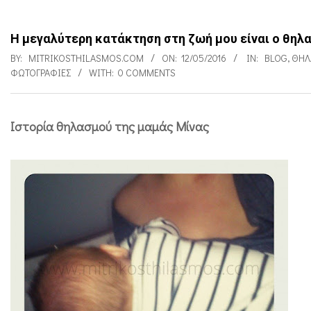
Η μεγαλύτερη κατάκτηση στη ζωή μου είναι ο θηλ
BY:
MITRIKOSTHILASMOS.COM
ON:
12/05/2016
IN:
BLOG
,
ΘΗΛ
ΦΩΤΟΓΡΑΦΊΕΣ
WITH:
0 COMMENTS
Ιστορία θηλασμού της μαμάς Μίνας
Η
μ
ε
γ
α
λ
ύ
τ