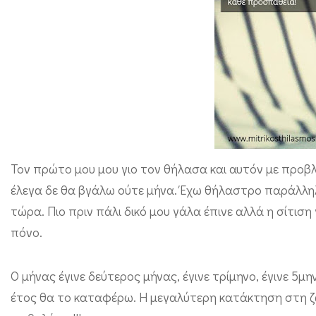
η
ζ
ω
ή
μ
ο
υ
ε
Τον πρώτο μου μου γιο τον θήλασα και αυτόν με προβλ
έλεγα δε θα βγάλω ούτε μήνα. Έχω θήλαστρο παράλληλ
ί
τώρα. Πιο πριν πάλι δικό μου γάλα έπινε αλλά η σίτιση
ν
πόνο.
α
ι
Ο μήνας έγινε δεύτερος μήνας, έγινε τρίμηνο, έγινε 5μ
ο
έτος θα το καταφέρω. Η μεγαλύτερη κατάκτηση στη ζωή
θ