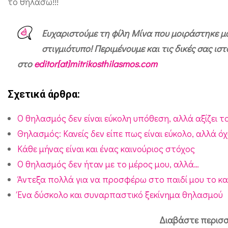
το θηλάσω!!!
η
λ
Ευχαριστούμε τη φίλη Μίνα που μοιράστηκε μα
α
στιγμιότυπο! Περιμένουμε και τις δικές σας ι
σ
στο
editor[at]mitrikosthilasmos.com
μ
ό
Σχετικά άρθρα:
ς
Ο θηλασμός δεν είναι εύκολη υπόθεση, αλλά αξίζει τ
τ
Θηλασμός: Κανείς δεν είπε πως είναι εύκολο, αλλά ό
ω
Κάθε μήνας είναι και ένας καινούριος στόχος
ν
Ο θηλασμός δεν ήταν με το μέρος μου, αλλά…
π
Άντεξα πολλά για να προσφέρω στο παιδί μου το κα
α
Ένα δύσκολο και συναρπαστικό ξεκίνημα θηλασμού
ι
δ
Διαβάστε περισσ