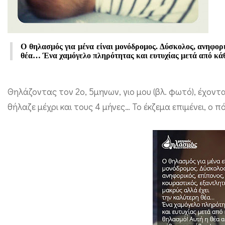
ε
ρ
η
Ο θηλασμός για μένα είναι μονόδρομος. Δύσκολος, ανηφορι
κ
θέα… Ένα χαμόγελο πληρότητας και ευτυχίας μετά από κάθ
α
τ
Θηλάζοντας τον 2ο, 5μηνων, γιο μου (βλ. φωτό), έχον
ά
θήλαζε μέχρι και τους 4 μήνες… Το έκζεμα επιμένει, ο 
κ
τ
η
σ
η
σ
τ