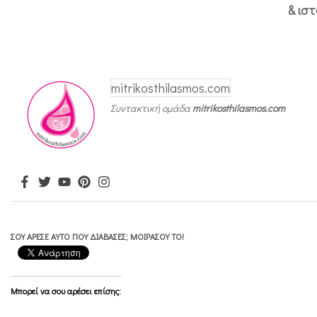
ι
& ισ
ώ
ν
μ
mitrikosthilasmos.com
ο
Συντακτική ομάδα
mitrikosthilasmos.com
υ
ΣΟΥ ΆΡΕΣΕ ΑΥΤΌ ΠΟΥ ΔΙΆΒΑΣΕΣ; ΜΟΙΡΆΣΟΥ ΤΟ!
Μπορεί να σου αρέσει επίσης: