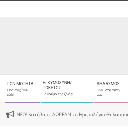
Skip
to
content
Secondary
ΕΓΚΥΜΟΣΎΝΗ/
ΓΟΝΙΜΌΤΗΤΑ
ΘΗΛΑΣΜΌΣ
Navigation
ΤΟΚΕΤΌΣ
Όλα αρχίζουν
Είναι στη φύση
Menu
Το θαύμα της ζωής!
εδώ!
μας!
ΝΕΟ! Κατέβασε ΔΩΡΕΑΝ το Ημερολόγιο Θηλασμο