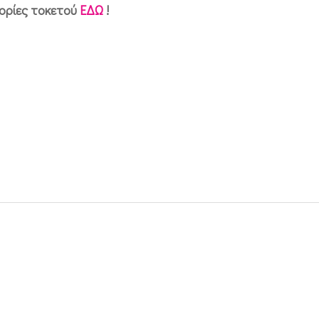
τορίες τοκετού
ΕΔΩ
!