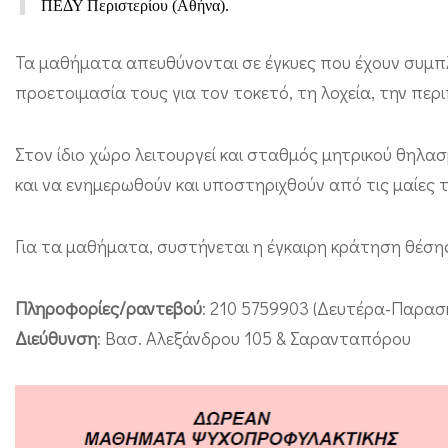
ΠΕΔΥ Περιστερίου (Αθήνα).
ή
μ
Τα μαθήματα απευθύνονται σε έγκυες που έχουν συμπ
α
προετοιμασία τους για τον τοκετό, τη λοχεία, την περ
τ
α
Στον ίδιο χώρο λειτουργεί και σταθμός μητρικού θηλ
και να ενημερωθούν και υποστηριχθούν από τις μαίες 
ψ
υ
Για τα μαθήματα, συστήνεται η έγκαιρη κράτηση θέσ
χ
ο
Πληροφορίες/ραντεβού
: 210 5759903 (Δευτέρα-Παρασ
π
Διεύθυνση
: Βασ. Αλεξάνδρου 105 & Σαρανταπόρου
ρ
ο
φ
υ