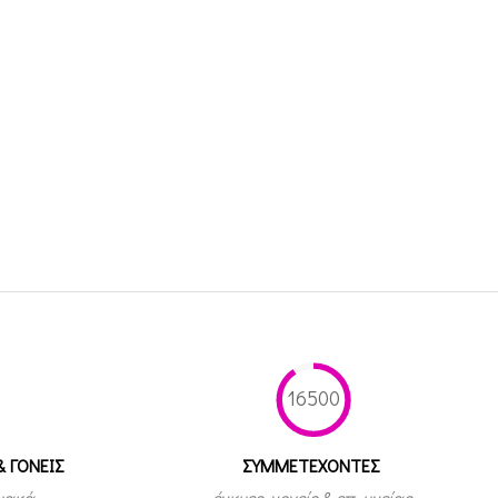
16500
& ΓΟΝΕΙΣ
ΣΥΜΜΕΤEΧΟΝΤΕΣ
τυακά
έγκυες, γονείς & επ. υγείας