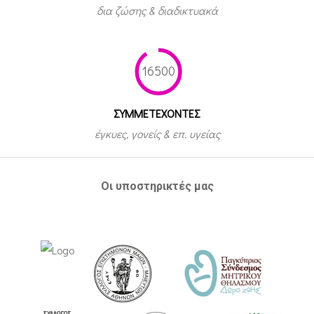
δια ζώσης & διαδικτυακά
16500
ΣΥΜΜΕΤEΧΟΝΤΕΣ
έγκυες, γονείς & επ. υγείας
Οι υποστηρικτές μας