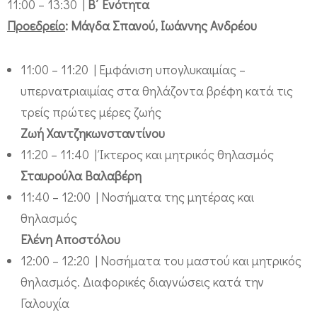
11:00 – 13:30 |
Β΄ Ενότητα
ν
Προεδρείο
: Μάγδα Σπανού, Ιωάννης Ανδρέου
σ
η
11:00 – 11:20 | Εμφάνιση υπογλυκαιμίας –
τ
υπερνατριαιμίας στα θηλάζοντα βρέφη κατά τις
ο
τρείς πρώτες μέρες ζωής
υ
Ζωή Χαντζηκωνσταντίνου
Μ
11:20 – 11:40 | Ίκτερος και μητρικός θηλασμός
Η
Σταυρούλα Βαλαβέρη
Τ
11:40 – 12:00 | Νοσήματα της μητέρας και
Ε
θηλασμός
Ρ
Ελένη Αποστόλου
Α
12:00 – 12:20 | Νοσήματα του μαστού και μητρικός
θηλασμός. Διαφορικές διαγνώσεις κατά την
Γαλουχία