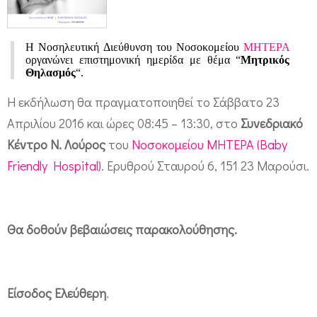
κ
ό
Η Νοσηλευτική Διεύθυνση του Νοσοκομείου
ΜΗΤΕΡΑ
ς
οργανώνει επιστημονική ημερίδα με θέμα “
Μητρικός
Θηλασμός
“.
θ
η
Η εκδήλωση θα πραγματοποιηθεί το Σάββατο 23
λ
Απριλίου 2016 και ώρες 08:45 – 13:30, στο
Συνεδριακό
α
Κέντρο Ν. Λούρος
του
Νοσοκομείου ΜΗΤΕΡΑ (Baby
Friendly Hospital)
. Ερυθρού Σταυρού 6, 151 23 Μαρούσι.
σ
μ
ό
Θα δοθούν βεβαιώσεις παρακολούθησης.
ς
”
:
Είσοδος Ελεύθερη
.
Η