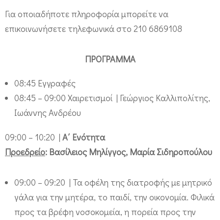
μ
Για οποιαδήποτε πληροφορία μπορείτε να
ε
επικοινωνήσετε τηλεφωνικά στο 210 6869108
ρ
ί
ΠΡΟΓΡΑΜΜΑ
δ
08:45 Εγγραφές
α
08:45 – 09:00 Χαιρετισμοί | Γεώργιος Καλλιπολίτης,
α
Ιωάννης Ανδρέου
π
ό
09:00 – 10:20 |
Α΄ Ενότητα
τ
Προεδρείο
: Βασίλειος Μηλίγγος, Μαρία Σιδηροπούλου
η
Ν
09:00 – 09:20 | Τα οφέλη της διατροφής με μητρικό
ο
γάλα για την μητέρα, το παιδί, την οικονομία. Φιλικά
σ
προς τα βρέφη νοσοκομεία, η πορεία προς την