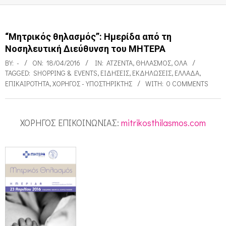
“Μητρικός θηλασμός”: Ημερίδα από τη
Νοσηλευτική Διεύθυνση του ΜΗΤΕΡΑ
BY:
-
ON:
18/04/2016
IN:
ΑΤΖΈΝΤΑ
,
ΘΗΛΑΣΜΌΣ
,
ΌΛΑ
TAGGED:
SHOPPING & EVENTS
,
ΕΙΔΉΣΕΙΣ
,
ΕΚΔΗΛΏΣΕΙΣ
,
ΕΛΛΆΔΑ
,
ΕΠΙΚΑΙΡΌΤΗΤΑ
,
ΧΟΡΗΓΌΣ - ΥΠΟΣΤΗΡΙΚΤΉΣ
WITH:
0 COMMENTS
ΧΟΡΗΓΟΣ ΕΠΙΚΟΙΝΩΝΙΑΣ:
mitrikosthilasmos.com
“
Μ
η
τ
ρ
ι