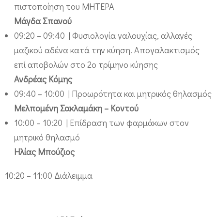
η
πιστοποίηση του ΜΗΤΕΡΑ
λ
Μάγδα Σπανού
09:20 – 09:40 | Φυσιολογία γαλουχίας, αλλαγές
ε
μαζικού αδένα κατά την κύηση. Απογαλακτισμός
υ
επί αποβολών στο 2ο τρίμηνο κύησης
τ
Ανδρέας Κόμης
ι
09:40 – 10:00 | Προωρότητα και μητρικός θηλασμός
κ
Μελπομένη Σακλαμάκη – Κοντού
ή
10:00 – 10:20 | Επίδραση των φαρμάκων στον
Δ
μητρικό θηλασμό
ι
Ηλίας Μπούζιος
ε
10:20 – 11:00 Διάλειμμα
ύ
θ
υ