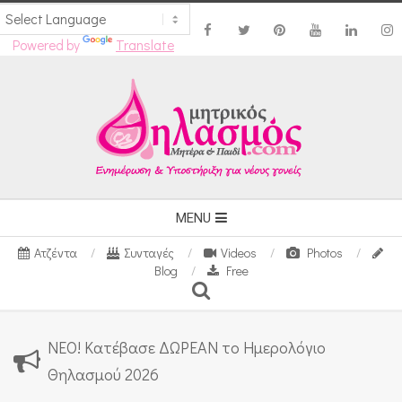
Powered by
Translate
Skip
to
content
Secondary
MENU
Navigation
Ατζέντα
Συνταγές
Videos
Photos
Menu
Blog
Free
Search
ΝΕΟ! Κατέβασε ΔΩΡΕΑΝ το Ημερολόγιο
Θηλασμού 2026