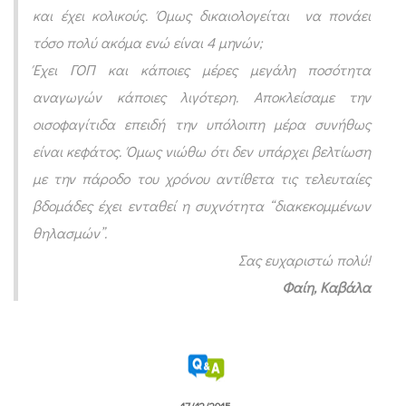
και έχει κολικούς. Όμως δικαιολογείται να πονάει
η
τόσο πολύ ακόμα ενώ είναι 4 μηνών;
θ
Έχει ΓΟΠ και κάποιες μέρες μεγάλη ποσότητα
η
αναγωγών κάποιες λιγότερη. Αποκλείσαμε την
λ
οισοφαγίτιδα επειδή την υπόλοιπη μέρα συνήθως
ή
είναι κεφάτος. Όμως νιώθω ότι δεν υπάρχει βελτίωση
κ
με την πάροδο του χρόνου αντίθετα τις τελευταίες
λ
βδομάδες έχει ενταθεί η συχνότητα “διακεκομμένων
α
θηλασμών”.
ί
Σας ευχαριστώ πολύ!
γ
Φαίη, Καβάλα
ο
ν
τ
α
17/12/2015