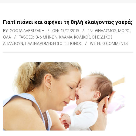
Γιατί πιάνει και αφήνει τη θηλή κλαίγοντας γοερά;
BY:
ΣΟΦΊΑ ΑΛΕΒΙΖΆΚΗ
ON:
17/12/2015
IN:
ΘΗΛΑΣΜΌΣ
,
ΜΩΡΌ
,
ΌΛΑ
TAGGED:
3-6 ΜΗΝΏΝ
,
ΚΛΆΜΑ
,
ΚΟΛΙΚΟΊ
,
ΟΙ ΕΙΔΙΚΟΊ
ΑΠΑΝΤΟΎΝ
,
ΠΑΛΙΝΔΡΌΜΗΣΗ (ΓΟΠ)
,
ΠΌΝΟΣ
WITH:
0 COMMENTS
Γ
ι
α
τ
ί
π
ι