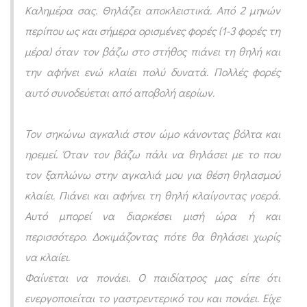
Καλημέρα σας. Θηλάζει αποκλειστικά. Aπό 2 μηνών
ά
περίπου ως και σήμερα ορισμένες φορές (1-3 φορές τη
ν
μέρα) όταν τον βάζω στο στήθος πιάνει τη θηλή και
ε
την αφήνει ενώ κλαίει πολύ δυνατά. Πολλές φορές
ι
αυτό συνοδεύεται από αποβολή αερίων.
κ
α
Τον σηκώνω αγκαλιά στον ώμο κάνοντας βόλτα και
ι
ηρεμεί. Όταν τον βάζω πάλι να θηλάσει με το που
α
τον ξαπλώνω στην αγκαλιά μου για θέση θηλασμού
φ
κλαίει. Πιάνει και αφήνει τη θηλή κλαίγοντας γοερά.
ή
Αυτό μπορεί να διαρκέσει μισή ώρα ή και
ν
περισσότερο. Δοκιμάζοντας πότε θα θηλάσει χωρίς
ε
να κλαίει.
ι
Φαίνεται να πονάει. Ο παιδίατρος μας είπε ότι
τ
ενεργοποιείται το γαστρεντερικό του και πονάει. Είχε