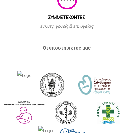
ΣΥΜΜΕΤEΧΟΝΤΕΣ
έγκυες, γονείς & επ. υγείας
Οι υποστηρικτές μας