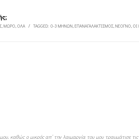
ής;
Σ
,
ΜΩΡΌ
,
ΌΛΑ
TAGGED:
0-3 ΜΗΝΏΝ
,
ΕΠΑΝΑΓΑΛΑΚΤΙΣΜΌΣ
,
ΝΕΟΓΝΌ
,
ΟΙ
ου, καθώς ο μικρός απ’ την λαιμαργία του μου τραυμάτισε τις