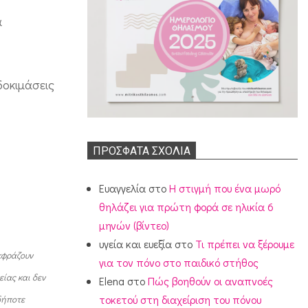
α
δοκιμάσεις
ΠΡΌΣΦΑΤΑ ΣΧΌΛΙΑ
Ευαγγελία
στο
Η στιγμή που ένα μωρό
θηλάζει για πρώτη φορά σε ηλικία 6
μηνών (βίντεο)
υγεία και ευεξία
στο
Τι πρέπει να ξέρουμε
κφράζουν
για τον πόνο στο παιδικό στήθος
ίας και δεν
Elena
στο
Πώς βοηθούν οι αναπνοές
τοκετού στη διαχείριση του πόνου
δήποτε