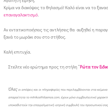
Αγαπητή Ειρήνη,
π
Κρίμα να διακόψεις το θηλασμό! Καλό είναι να το ξανασ
ό
επαναγαλακτισμό
.
2
0
Αν εντατικοποιήσεις τις αντλήσεις θα αυξηθεί η παρα
μ
ξανά το μωράκι σου στο στήθος.
έ
ρ
Καλή επιτυχία.
ε
ς
Στείλτε νέο ερώτημα προς τη στήλη “
Ρώτα τον Ειδι
δ
ι
α
Όλες
οι απ
όψεις και οι πληροφορίες που περιλαμβάνονται στα κείμενα
κ
απαραίτητα το mitrikosthilasmos.com, έχουν μόνο συμβουλευτικό χαρακτ
ο
υποκαθιστούν την επαγγελματική ιατρική συμβουλή του προσωπικού σας γ