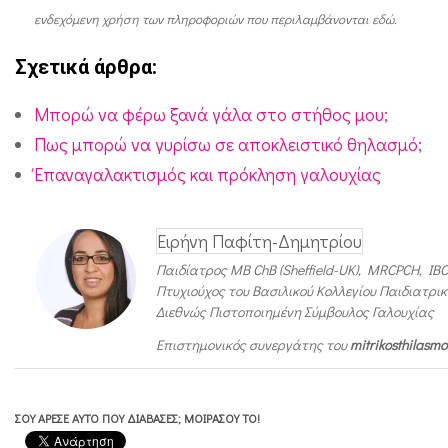
π
ενδεχόμενη χρήση των πληροφοριών που περιλαμβάνονται εδώ.
ή
Σχετικά άρθρα:
ς
;
Μπορώ να φέρω ξανά γάλα στο στήθος μου;
Πως μπορώ να γυρίσω σε αποκλειστικό θηλασμό;
Έπαναγαλακτισμός και πρόκληση γαλουχίας
Ειρήνη Παφίτη-Δημητρίου
Παιδίατρος MB ChB (Sheffield-UK), MRCPCH, IB
Πτυχιούχος του Βασιλικού Κολλεγίου Παιδιατρικ
Διεθνώς Πιστοποιημένη Σύμβουλος Γαλουχίας
Επιστημονικός συνεργάτης του
mitrikosthilasm
ΣΟΥ ΆΡΕΣΕ ΑΥΤΌ ΠΟΥ ΔΙΆΒΑΣΕΣ; ΜΟΙΡΆΣΟΥ ΤΟ!