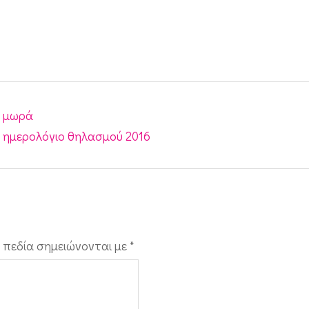
α μωρά
 ημερολόγιο θηλασμού 2016
 πεδία σημειώνονται με
*