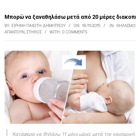
Μπορώ να ξαναθηλάσω μετά από 20 μέρες διακοπ
BY:
ΕΙΡΉΝΗ ΠΑΦΊΤΗ-ΔΗΜΗΤΡΊΟΥ
ON:
18/11/2015
IN:
ΘΗΛΑΣΜΌ
ΑΠΑΝΤΟΎΝ
,
ΣΤΉΘΟΣ
WITH:
0 COMMENTS
Μ
π
ο
ρ
ώ
ν
α
ξ
Κατάφερα να θηλάσω 11 μόνο μέρες μετά την καισαρική μ