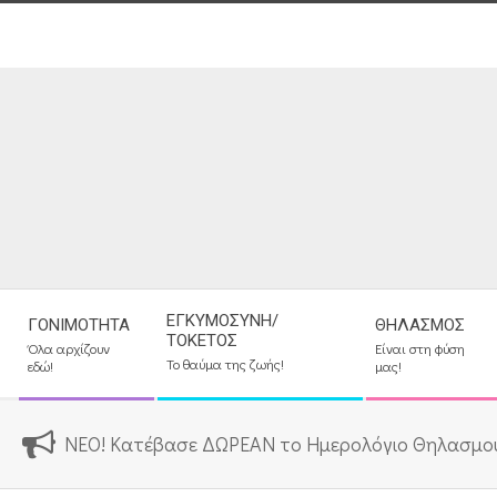
Skip
to
content
Secondary
ΕΓΚΥΜΟΣΎΝΗ/
ΓΟΝΙΜΌΤΗΤΑ
ΘΗΛΑΣΜΌΣ
Navigation
ΤΟΚΕΤΌΣ
Όλα αρχίζουν
Είναι στη φύση
Menu
Το θαύμα της ζωής!
εδώ!
μας!
ΝΕΟ! Κατέβασε ΔΩΡΕΑΝ το Ημερολόγιο Θηλασμο