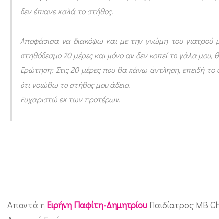
α
δεν έπιανε καλά το στήθος.
ν
α
Αποφάσισα να διακόψω και με την γνώμη του γιατρού 
θ
στηθόδεσμο 20 μέρες και μόνο αν δεν κοπεί το γάλα μου, 
η
Ερώτηση: Στις 20 μέρες που θα κάνω άντληση, επειδή το
λ
ότι νοιώθω το στήθος μου άδειο.
Ευχαριστώ εκ των προτέρων.
ά
σ
ω
μ
ε
τ
ά
Απαντά η
Ειρήνη Παφίτη-Δημητρίου
Παιδίατρος MB C
α