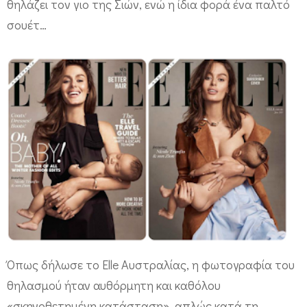
θηλάζει τον γιο της Σιών, ενώ η ίδια φορά ένα παλτό
ι
σουέτ…
σ
τ
ο
ε
ξ
ώ
φ
υ
λ
λ
ο
Όπως δήλωσε το Elle Αυστραλίας, η φωτογραφία του
τ
θηλασμού ήταν αυθόρμητη και καθόλου
ο
«σκηνοθετημένη κατάσταση», απλώς κατά τη