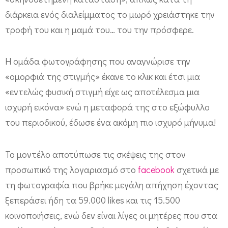
υ
διάρκεια ενός διαλείμματος το μωρό χρειάστηκε την
E
τροφή του και η μαμά του… του την πρόσφερε.
l
l
Η ομάδα φωτογράφησης που αναγνώρισε την
e
«ομορφιά της στιγμής» έκανε το κλικ και έτσι μια
Α
«εντελώς φυσική στιγμή είχε ως αποτέλεσμα μια
υ
ισχυρή εικόνα» ενώ η μεταφορά της στο εξώφυλλο
σ
του περιοδικού, έδωσε ένα ακόμη πιο ισχυρό μήνυμα!
τ
ρ
Το μοντέλο αποτύπωσε τις σκέψεις της στον
α
προσωπικό της λογαριασμό στο
facebook
σχετικά με
τη φωτογραφία που βρήκε μεγάλη απήχηση έχοντας
λ
ξεπεράσει ήδη τα 59.000 likes και τις 15.500
ί
κοινοποιήσεις, ενώ δεν είναι λίγες οι μητέρες που στα
α