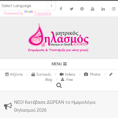
Powered by
Translate
Skip
to
content
Secondary
MENU
Navigation
Ατζέντα
Συνταγές
Videos
Photos
Menu
Blog
Free
Search
ΝΕΟ! Κατέβασε ΔΩΡΕΑΝ το Ημερολόγιο
Θηλασμού 2026