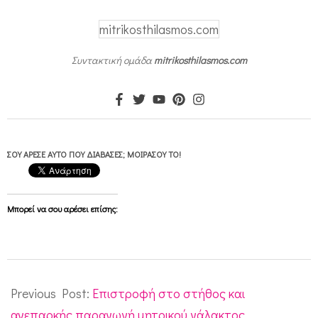
mitrikosthilasmos.com
Συντακτική ομάδα
mitrikosthilasmos.com
ΣΟΥ ΆΡΕΣΕ ΑΥΤΌ ΠΟΥ ΔΙΆΒΑΣΕΣ; ΜΟΙΡΆΣΟΥ ΤΟ!
Μπορεί να σου αρέσει επίσης:
2015-
05-
Previous Post:
Επιστροφή στο στήθος και
22
ανεπαρκής παραγωγή μητρικού γάλακτος