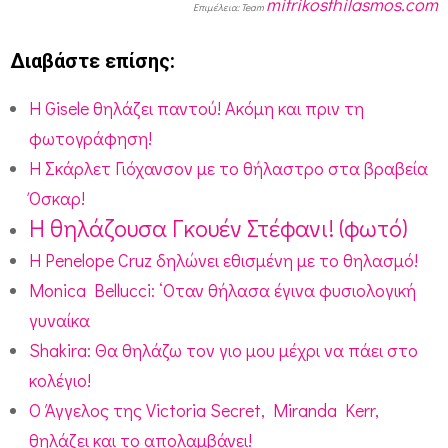
mitrikosthilasmos.com
Επιμέλεια: Team
Διαβάστε επίσης:
Η Gisele θηλάζει παντού! Ακόμη και πριν τη
φωτογράφηση!
Η Σκάρλετ Γιόχανσον με το θήλαστρο στα βραβεία
Όσκαρ!
Η θηλάζουσα Γκουέν Στέφανι! (φωτό)
Η Penelope Cruz δηλώνει εθισμένη με το θηλασμό!
Monica Bellucci: ‘Οταν θήλασα έγινα φυσιολογική
γυναίκα
Shakira: Θα θηλάζω τον γιο μου μέχρι να πάει στο
κολέγιο!
Ο Άγγελος της Victoria Secret, Miranda Kerr,
θηλάζει και το απολαμβάνει!