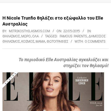
H Nicole Trunfio θηλάζει στο εξώφυλλο του Elle
Αυστραλίας
BY:
MITRIKOSTHILASMOS.COM
ON:
22/05/2015
IN:
ΘΗΛΑΣΜΌΣ
,
ΜΩΡΌ
,
ΌΛΑ
TAGGED:
FAMOUS PARENTS
,
ΔΗΜΌΣΙΟΣ
ΘΗΛΑΣΜΌΣ
,
ΚΌΣΜΟΣ
,
ΜΑΜΆ
,
ΦΩΤΟΓΡΑΦΊΕΣ
WITH:
0 COMMENTS
Το περιοδικό Elle Αυστραλίας αγκαλιάζει και
στηρίζει τον θηλασμό!
H
N
i
c
o
l