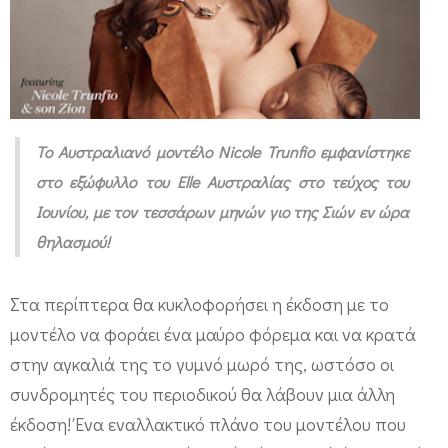
e
T
r
u
n
To Αυστραλιανό μοντέλο Nicole Trunfio εμφανίστηκε
f
στο εξώφυλλο του Elle Αυστραλίας στο τεύχος του
i
Ιουνίου, με τον τεσσάρων μηνών γιο της Σιών εν ώρα
o
θηλασμού!
θ
η
Στα περίπτερα θα κυκλοφορήσει η έκδοση με το
λ
μοντέλο να φοράει ένα μαύρο φόρεμα και να κρατά
ά
στην αγκαλιά της το γυμνό μωρό της, ωστόσο οι
συνδρομητές του περιοδικού θα λάβουν μια άλλη
ζ
έκδοση! Ένα εναλλακτικό πλάνο του μοντέλου που
ε