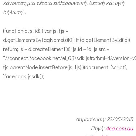
κάνοντας μια τέτοια ενθαρρυντική, θετική και υγιή
δήλωση
“.
(function(d, s, id) { var js, fjs =
d.getElementsByTagName(s)[0]; if (d.getElementById(id))
return; js = d.createElement(s); js.id = id; js.src =
“//connect.facebook.net/el_GR/sdk.js#xfbml=1&version=v2
fjs.parentNode.insertBefore(js, fjs);}(document, ‘script’,
‘facebook-jssdk’));
Δημοσίευση: 22/05/2015
Πηγή:
4ca.com.au