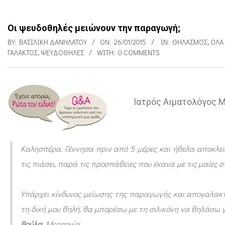
Οι ψευδοθηλές μειώνουν την παραγωγή;
BY:
ΒΑΣΙΛΙΚΉ ΔΑΝΗΛΆΤΟΥ
ON:
26/01/2015
IN:
ΘΗΛΑΣΜΌΣ
,
ΌΛΑ
ΓΆΛΑΚΤΟΣ
,
ΨΕΥΔΟΘΗΛΈΣ
WITH:
0 COMMENTS
Ιατρός Αιματολόγος M
Ο
ι
ψ
Καλησπέρα. Γέννησα πριν από 5 μέρες και ήθελα αποκλεισ
ε
τις πιάσει, παρά τις προσπάθειες που έκανα με τις μαίες 
υ
δ
Υπάρχει κίνδυνος μείωσης της παραγωγής και απογαλακτ
ο
τη δική μου θηλή, θα μπορέσω με τη σιλικόνη να θηλάσω 
θ
Βούλα,
Μεσσηνία