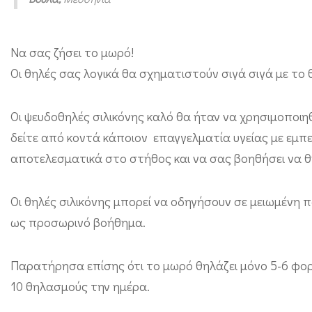
η
λ
Να σας ζήσει το μωρό!
έ
Oι θηλές σας λογικά θα σχηματιστούν σιγά σιγά με το
ς
μ
Οι ψευδοθηλές σιλικόνης καλό θα ήταν να χρησιμοποιηθ
ε
δείτε από κοντά κάποιον επαγγελματία υγείας με εμπε
ι
αποτελεσματικά στο στήθος και να σας βοηθήσει να θ
ώ
ν
Οι θηλές σιλικόνης μπορεί να οδηγήσουν σε μειωμένη
ο
ως προσωρινό βοήθημα.
υ
ν
Παρατήρησα επίσης ότι το μωρό θηλάζει μόνο 5-6 φορέ
τ
10 θηλασμούς την ημέρα.
η