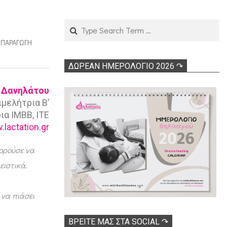
Search
,
ΠΑΡΑΓΩΓΉ
ΔΩΡΕΑΝ ΗΜΕΡΟΛΟΓΙΟ 2026 ↷
 Δανηλάτου
ιμελήτρια Β’
α ΙΜΒΒ, ΙΤΕ
lactation.gr
πορούσε να
ειστικά.
να πιάσει
ΒΡΕΊΤΕ ΜΑΣ ΣΤΑ SOCIAL ↷