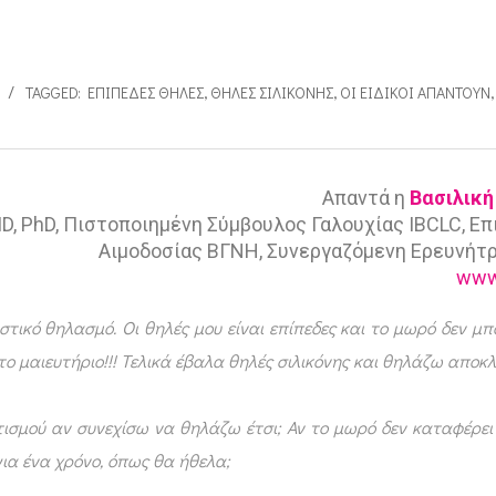
TAGGED:
ΕΠΊΠΕΔΕΣ ΘΗΛΈΣ
,
ΘΗΛΈΣ ΣΙΛΙΚΌΝΗΣ
,
ΟΙ ΕΙΔΙΚΟΊ ΑΠΑΝΤΟΎΝ
Απαντά η
Βασιλική
D, PhD, Πιστοποιημένη Σύμβουλος Γαλουχίας IBCLC, Επ
Αιμοδοσίας ΒΓΝΗ, Συνεργαζόμενη Ερευνήτρι
www.
τικό θηλασμό. Οι θηλές μου είναι επίπεδες και το μωρό δεν μ
στο μαιευτήριο!!! Τελικά έβαλα θηλές σιλικόνης και θηλάζω αποκλ
ισμού αν συνεχίσω να θηλάζω έτσι; Αν το μωρό δεν καταφέρει 
για ένα χρόνο, όπως θα ήθελα;