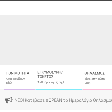
Skip
to
content
Secondary
ΕΓΚΥΜΟΣΎΝΗ/
ΓΟΝΙΜΌΤΗΤΑ
ΘΗΛΑΣΜΌΣ
Navigation
ΤΟΚΕΤΌΣ
Όλα αρχίζουν
Είναι στη φύση
Menu
Το θαύμα της ζωής!
εδώ!
μας!
ΝΕΟ! Κατέβασε ΔΩΡΕΑΝ το Ημερολόγιο Θηλασμο