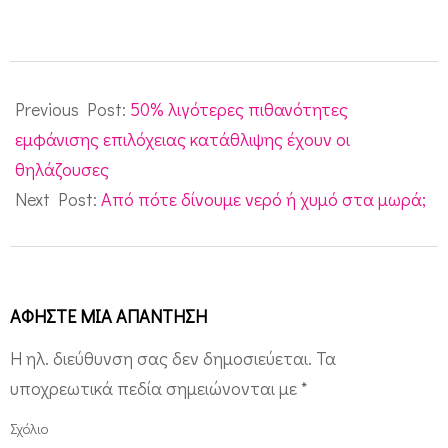
2014-
08-
Previous Post:
50% λιγότερες πιθανότητες
25
εμφάνισης επιλόχειας κατάθλιψης έχουν οι
θηλάζουσες
Next Post:
Από πότε δίνουμε νερό ή χυμό στα μωρά;
ΑΦΉΣΤΕ ΜΙΑ ΑΠΆΝΤΗΣΗ
Η ηλ. διεύθυνση σας δεν δημοσιεύεται.
Τα
υποχρεωτικά πεδία σημειώνονται με
*
Σχόλιο