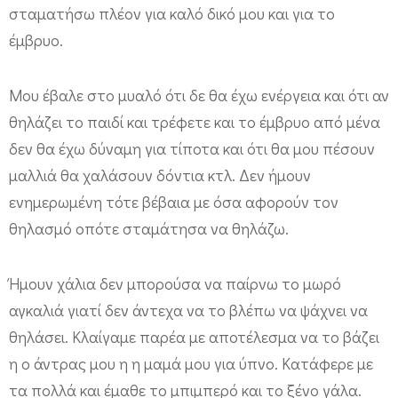
ό
σταματήσω πλέον για καλό δικό μου και για το
τ
έμβρυο.
α
Μου έβαλε στο μυαλό ότι δε θα έχω ενέργεια και ότι αν
ν
θηλάζει το παιδί και τρέφετε και το έμβρυο από μένα
τ
δεν θα έχω δύναμη για τίποτα και ότι θα μου πέσουν
ο
μαλλιά θα χαλάσουν δόντια κτλ. Δεν ήμουν
π
ενημερωμένη τότε βέβαια με όσα αφορούν τον
α
θηλασμό οπότε σταμάτησα να θηλάζω.
ι
δ
Ήμουν χάλια δεν μπορούσα να παίρνω το μωρό
ί
αγκαλιά γιατί δεν άντεχα να το βλέπω να ψάχνει να
θ
θηλάσει. Κλαίγαμε παρέα με αποτέλεσμα να το βάζει
α
η ο άντρας μου η η μαμά μου για ύπνο. Κατάφερε με
ή
τα πολλά και έμαθε το μπιμπερό και το ξένο γάλα.