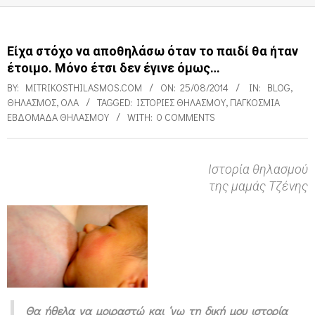
Είχα στόχο να αποθηλάσω όταν το παιδί θα ήταν
έτοιμο. Μόνο έτσι δεν έγινε όμως…
BY:
MITRIKOSTHILASMOS.COM
ON:
25/08/2014
IN:
BLOG
,
ΘΗΛΑΣΜΌΣ
,
ΌΛΑ
TAGGED:
ΙΣΤΟΡΊΕΣ ΘΗΛΑΣΜΟΎ
,
ΠΑΓΚΌΣΜΙΑ
ΕΒΔΟΜΆΔΑ ΘΗΛΑΣΜΟΎ
WITH:
0 COMMENTS
Ιστορία θηλασμού
της μαμάς Τζένης
Ε
ί
χ
α
σ
τ
Θα ήθελα να μοιραστώ και ‘γω τη δική μου ιστορία