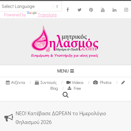
Powered by
Translate
Skip
to
content
Secondary
MENU
Navigation
Ατζέντα
Συνταγές
Videos
Photos
Menu
Blog
Free
Search
ΝΕΟ! Κατέβασε ΔΩΡΕΑΝ το Ημερολόγιο
Θηλασμού 2026