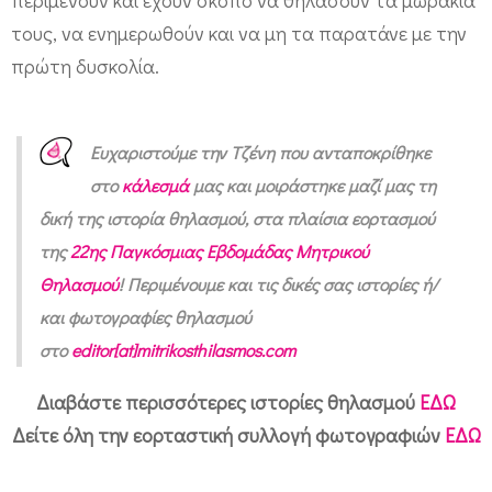
έ
τους, να ενημερωθούν και να μη τα παρατάνε με την
τ
πρώτη δυσκολία.
σ
ι
δ
Ευχαριστούμε την Τζένη που ανταποκρίθηκε
στο
κάλεσμά
μας και μοιράστηκε μαζί μας τη
ε
δική της ιστορία θηλασμού, στα πλαίσια εορτασμού
ν
της
22ης Παγκόσμιας Εβδομάδας Μητρικού
έ
Θηλασμού
! Περιμένουμε και τις δικές σας ιστορίες ή/
γ
και φωτογραφίες θηλασμού
ι
στο
editor[at]mitrikosthilasmos.com
ν
ε
Διαβάστε περισσότερες ιστορίες θηλασμού
ΕΔΩ
ό
Δείτε όλη την εορταστική συλλογή φωτογραφιών
ΕΔΩ
μ