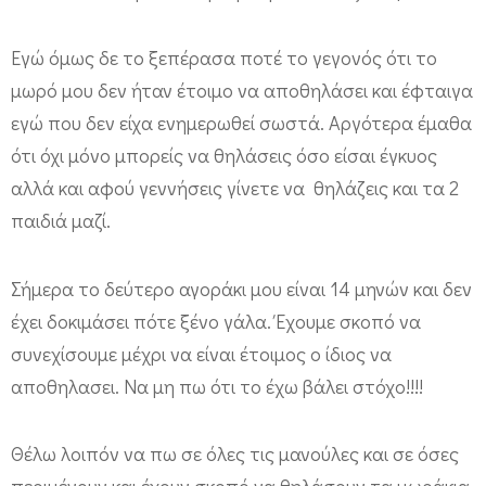
τ
α
Εγώ όμως δε το ξεπέρασα ποτέ το γεγονός ότι το
ν
μωρό μου δεν ήταν έτοιμο να αποθηλάσει και έφταιγα
έ
εγώ που δεν είχα ενημερωθεί σωστά. Αργότερα έμαθα
τ
ότι όχι μόνο μπορείς να θηλάσεις όσο είσαι έγκυος
ο
αλλά και αφού γεννήσεις γίνετε να θηλάζεις και τα 2
ι
παιδιά μαζί.
μ
Σήμερα το δεύτερο αγοράκι μου είναι 14 μηνών και δεν
ο
έχει δοκιμάσει πότε ξένο γάλα. Έχουμε σκοπό να
.
συνεχίσουμε μέχρι να είναι έτοιμος ο ίδιος να
Μ
αποθηλασει. Να μη πω ότι το έχω βάλει στόχο!!!!
ό
ν
Θέλω λοιπόν να πω σε όλες τις μανούλες και σε όσες
ο
περιμένουν και έχουν σκοπό να θηλάσουν τα μωράκια