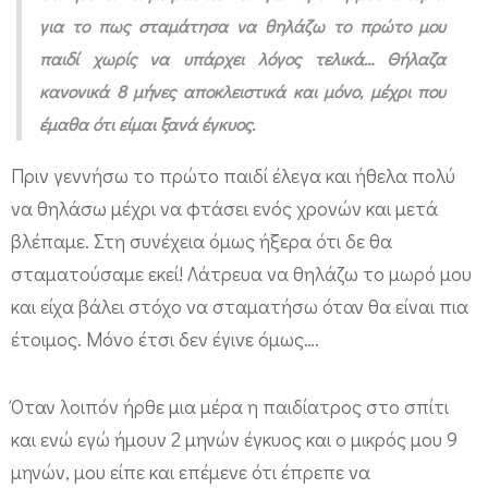
ό
για το πως σταμάτησα να θηλάζω το πρώτο μου
χ
παιδί χωρίς να υπάρχει λόγος τελικά… Θήλαζα
ο
κανονικά 8 μήνες αποκλειστικά και μόνο, μέχρι που
ν
έμαθα ότι είμαι ξανά έγκυος.
α
Πριν γεννήσω το πρώτο παιδί έλεγα και ήθελα πολύ
α
να θηλάσω μέχρι να φτάσει ενός χρονών και μετά
π
βλέπαμε. Στη συνέχεια όμως ήξερα ότι δε θα
ο
σταματούσαμε εκεί! Λάτρευα να θηλάζω το μωρό μου
θ
και είχα βάλει στόχο να σταματήσω όταν θα είναι πια
η
έτοιμος. Μόνο έτσι δεν έγινε όμως….
λ
ά
Όταν λοιπόν ήρθε μια μέρα η παιδίατρος στο σπίτι
σ
και ενώ εγώ ήμουν 2 μηνών έγκυος και ο μικρός μου 9
ω
μηνών, μου είπε και επέμενε ότι έπρεπε να