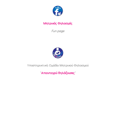
ω
ς
…
Μητρικός Θηλασμός
Fun page
Υποστηρικτική Oμάδα Μητρικού Θηλασμού
“
Απανταχού θηλάζουσες
“