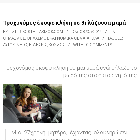
Τροχονόμος έκοψε κλήση σε θηλάζουσα μαμά
BY:
MITRIKOSTHILASMOS.COM
ON:
08/05/2014
IN:
ΘΗΛΑΣΜΌΣ
,
ΘΗΛΑΣΜΌΣ ΚΑΙ ΝΟΜΙΚΆ ΘΈΜΑΤΑ
,
ΌΛΑ
TAGGED:
ΑΥΤΟΚΊΝΗΤΟ
,
ΕΙΔΉΣΕΙΣ
,
ΚΌΣΜΟΣ
WITH:
0 COMMENTS
Τροχονόμος έκοψε κλήση σε μια μαμά ενώ θήλαζε το
μωρό της στο αυτοκίνητό της
Τ
ρ
ο
χ
ο
ν
Μια 27χρονη μητέρα, έχοντας ολοκληρώσει
ό
τα ψώνια της, επέστρεφε με το αυτοκίνητό