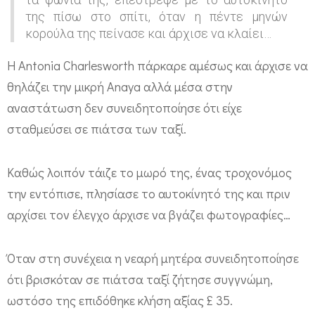
μ
της πίσω στο σπίτι, όταν η πέντε μηνών
κορούλα της πείνασε και άρχισε να κλαίει…
ο
ς
Η Antonia Charlesworth πάρκαρε αμέσως και άρχισε να
έ
θηλάζει την μικρή Anaya αλλά μέσα στην
κ
αναστάτωση δεν συνειδητοποίησε ότι είχε
ο
σταθμεύσει σε πιάτσα των ταξί.
ψ
ε
Καθώς λοιπόν τάιζε το μωρό της, ένας τροχονόμος
την εντόπισε, πλησίασε το αυτοκίνητό της και πριν
κ
αρχίσει τον έλεγχο άρχισε να βγάζει φωτογραφίες…
λ
ή
Όταν στη συνέχεια η νεαρή μητέρα συνειδητοποίησε
σ
ότι βρισκόταν σε πιάτσα ταξί ζήτησε συγγνώμη,
η
ωστόσο της επιδόθηκε κλήση αξίας £ 35.
σ