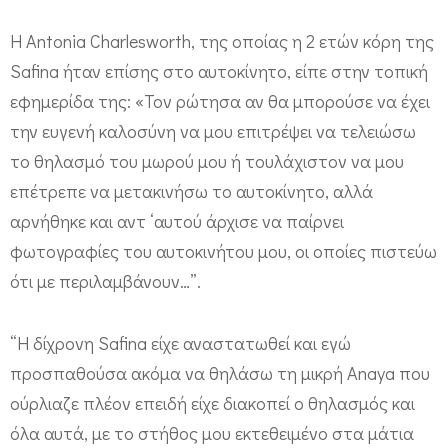
ε
Η Antonia Charlesworth, της οποίας η 2 ετών κόρη της
θ
Safina ήταν επίσης στο αυτοκίνητο, είπε στην τοπική
η
εφημερίδα της: «Τον ρώτησα αν θα μπορούσε να έχει
λ
την ευγενή καλοσύνη να μου επιτρέψει να τελειώσω
ά
το θηλασμό του μωρού μου ή τουλάχιστον να μου
ζ
επέτρεπε να μετακινήσω το αυτοκίνητο, αλλά
ο
αρνήθηκε και αντ ‘αυτού άρχισε να παίρνει
υ
φωτογραφίες του αυτοκινήτου μου, οι οποίες πιστεύω
σ
ότι με περιλαμβάνουν…”.
α
μ
“Η δίχρονη Safina είχε αναστατωθεί και εγώ
α
προσπαθούσα ακόμα να θηλάσω τη μικρή Anaya που
ούρλιαζε πλέον επειδή είχε διακοπεί ο θηλασμός και
μ
όλα αυτά, με το στήθος μου εκτεθειμένο στα μάτια
ά