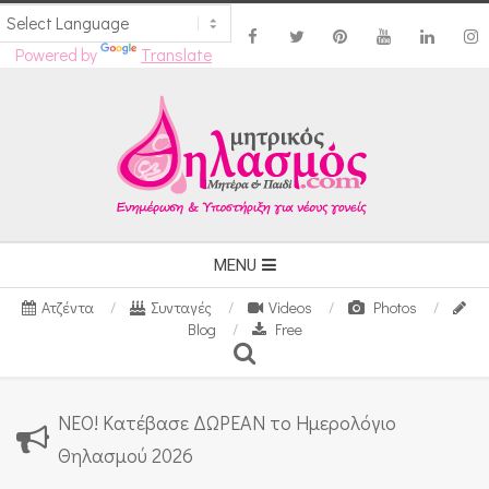
Powered by
Translate
Skip
to
content
Secondary
MENU
Navigation
Ατζέντα
Συνταγές
Videos
Photos
Menu
Blog
Free
Search
ΝΕΟ! Κατέβασε ΔΩΡΕΑΝ το Ημερολόγιο
Θηλασμού 2026