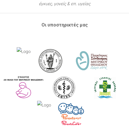
έγκυες, γονείς & επ. υγείας
Οι υποστηρικτές μας