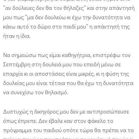
τ
“αν δούλευες δεν θα τον θήλαζες” και στην απάντησή
ι
μου πως “μα δεν δουλεύω κι έχω την δυνατότητα να
τ
κάνω αυτό το δώρο στο παιδί μου” η απάντησή της
ο
ήταν η ίδια.
π
α
Να σημειώσω πως είμαι καθηγήτρια, επιστρέφω τον
ι
Σεπτέμβρη στη δουλειά μου που επειδή μένω σε
δ
επαρχία κι οι αποστάσεις είναι μικρές, κι η φύση της
ί
δουλείας μου είναι τέτοια που θα έχω τη δυνατότητα
μ
να συνεχίσω τον θηλασμό.
ο
Δυστυχώς η δικηγόρος μου δεν με αντιπροσώπευσε
υ
όπως έπρεπε. Δεν έβαλε καν στον φάκελο το
θ
πρόγραμμα του παιδιού οπότε τώρα θα πρέπει να το
η