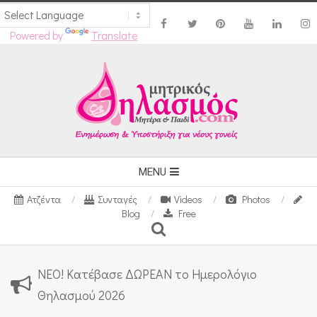
Powered by
Translate
Skip
to
content
Secondary
MENU
Navigation
Ατζέντα
Συνταγές
Videos
Photos
Menu
Blog
Free
Search
ΝΕΟ! Κατέβασε ΔΩΡΕΑΝ το Ημερολόγιο
Θηλασμού 2026