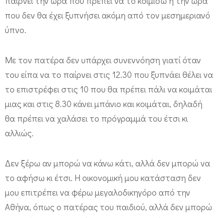
παίρνει την ώρα που πρέπει να το κοιμίσω ή την ώρα
λ
που δεν θα έχει ξυπνήσει ακόμη από τον μεσημεριανό
ά
ύπνο.
ζ
ε
Με τον πατέρα δεν υπάρχει συνεννόηση γιατί όταν
ι
του είπα να το παίρνει στις 12.30 που ξυπνάει θέλει να
το επιστρέφει στις 10 που θα πρέπει πάλι να κοιμάται
μιας και στις 8.30 κάνει μπάνιο και κοιμάται, δηλαδή
θα πρέπει να χαλάσει το πρόγραμμά του έτσι κι
αλλιώς.
Δεν ξέρω αν μπορώ να κάνω κάτι, αλλά δεν μπορώ να
το αφήσω κι έτσι. Η οικονομική μου κατάσταση δεν
μου επιτρέπει να φέρω μεγαλοδικηγόρο από την
Αθήνα, όπως ο πατέρας του παιδιού, αλλά δεν μπορώ