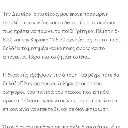
σ
τ
Την Δευτέρα, ο πατέρας, μου έκανε προσωρινή
ή
εντολή επικοινωνίας και το δικαστήριο αποφάσισε
ρ
πως πρέπει να παίρνει το παιδί Τρίτη και Πέμπτη 5-
ι
8.30 και την Κυριακή 11-8.30 αγνοώντας ότι το παιδί
ο
θηλάζει το μεσημέρι και κάποιες φορές και το
απόγευμα. Τώρα πια το ζητάει το ίδιο…
α
γ
Η δικαστής εξέφρασε την άποψη “και μέχρι πότε θα
ν
θηλάζει!” Άποψη που συμπλήρωσε αυτή του
ό
δικηγόρου του πατέρα του παιδιού που είπε ότι
η
αρκετά θήλασα, εννοώντας να σταματήσω ώστε η
σ
επικοινωνία να επεκταθεί και σε διανυκτέρευση.
ε
ό
Όταν διαμαρτυρήθηκα σε μια άλλη δικαστή μου είπε