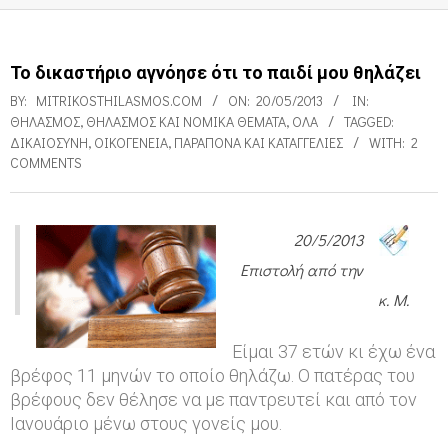
Το δικαστήριο αγνόησε ότι το παιδί μου θηλάζει
BY:
MITRIKOSTHILASMOS.COM
ON:
20/05/2013
IN:
ΘΗΛΑΣΜΌΣ
,
ΘΗΛΑΣΜΌΣ ΚΑΙ ΝΟΜΙΚΆ ΘΈΜΑΤΑ
,
ΌΛΑ
TAGGED:
ΔΙΚΑΙΟΣΎΝΗ
,
ΟΙΚΟΓΈΝΕΙΑ
,
ΠΑΡΆΠΟΝΑ ΚΑΙ ΚΑΤΑΓΓΕΛΊΕΣ
WITH:
2
COMMENTS
20/5/2013
Τ
Επιστολή από την
ο
κ. Μ.
δ
Είμαι 37 ετών κι έχω ένα
ι
βρέφος 11 μηνών το οποίο θηλάζω. Ο πατέρας του
κ
βρέφους δεν θέλησε να με παντρευτεί και από τον
α
Ιανουάριο μένω στους γονείς μου.