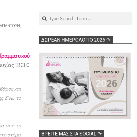
Search
Ί ΑΠΑΝΤΟΎΝ
,
ΔΩΡΕΑΝ ΗΜΕΡΟΛΟΓΙΟ 2026 ↷
 Γραμματικού
ουχίας ΙBCLC
 βάρος και
ς δίνω το
νο από το
ΒΡΕΊΤΕ ΜΑΣ ΣΤΑ SOCIAL ↷
 στο στόμα