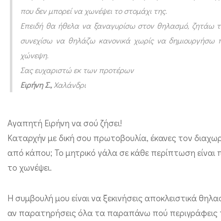
π
που δεν μπορεί να χωνέψει το στομάχι της.
ο
Επειδή θα ήθελα να ξαναγυρίσω στον θηλασμό, ζητάω 
υ
συνεχίσω να θηλάζω κανονικά χωρίς να δημιουργήσω π
θ
χώνεψη.
η
Σας ευχαριστώ εκ των προτέρων
Ειρήνη Σ
.
,
Χαλάνδρι
λ
ά
ζ
Αγαπητή Ειρήνη να σού ζήσει!
ε
Καταρχήν με δική σου πρωτοβουλία, έκανες τον διαχω
ι
από κάπου; Το μητρικό γάλα σε κάθε περίπτωση είναι
κ
το χωνέψει.
ά
ν
Η συμβουλή μου είναι να ξεκινήσεις αποκλειστικά θηλ
ε
αν παρατηρήσεις όλα τα παραπάνω πού περιγράφεις τ