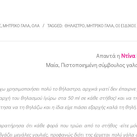
Σ
,
ΜΗΤΡΙΚΌ ΓΆΛΑ
,
ΌΛΑ
TAGGED:
ΘΉΛΑΣΤΡΟ
,
ΜΗΤΡΙΚΌ ΓΆΛΑ
,
ΟΙ ΕΙΔΙΚΟ
Απαντά η
Ντίνα
Μαία, Πιστοποιημένη σύμβουλος γαλ
χω χρησιμοποιήσει πολύ το θήλαστρο, αρχικά γιατί δεν έπαιρνε
αρχή του θηλασμού (γύρω στα 50 ml σε κάθε στήθος) και να τη
ησα να τη θηλάζω και η ίδια είχε πιάσει εξαρχής καλά τη θηλή.
αρατήρησα ότι κάθε φορά που τρώει από το στήθος -είτε μό
βγάζει μεγάλες γουλιές, προφανώς διότι της έρχεται πολύ γάλα