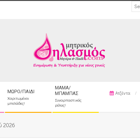
ΜΑΜΆ/
ΜΩΡΌ/ΠΑΙΔΊ
Ατζέντα
ΜΠΑΜΠΆΣ
Χαριτωμένοι
Συναρπαστικός
μπελάδες!
ρόλος!
ύ 2026