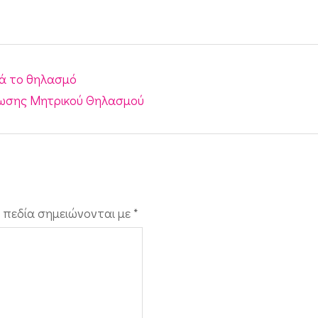
τά το θηλασμό
ωσης Μητρικού Θηλασμού
 πεδία σημειώνονται με
*