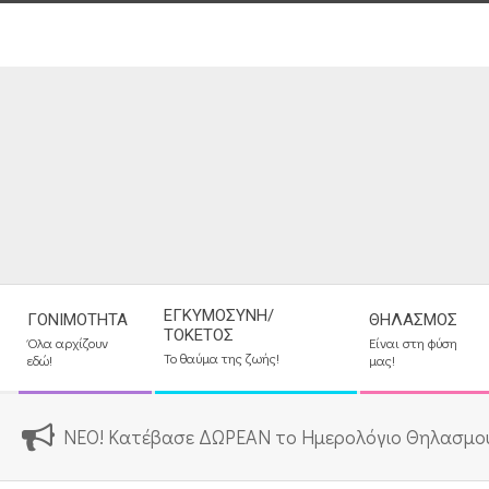
Skip
to
content
Secondary
ΕΓΚΥΜΟΣΎΝΗ/
ΓΟΝΙΜΌΤΗΤΑ
ΘΗΛΑΣΜΌΣ
Navigation
ΤΟΚΕΤΌΣ
Όλα αρχίζουν
Είναι στη φύση
Menu
Το θαύμα της ζωής!
εδώ!
μας!
ΝΕΟ! Κατέβασε ΔΩΡΕΑΝ το Ημερολόγιο Θηλασμο