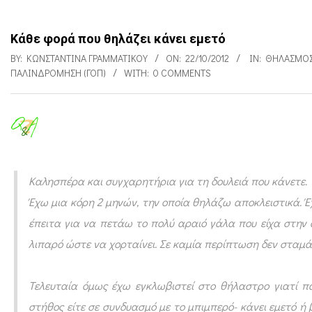
Κάθε φορά που θηλάζει κάνει εμετό
BY:
ΚΩΝΣΤΑΝΤΊΝΑ ΓΡΑΜΜΑΤΙΚΟΎ
ON:
22/10/2012
IN:
ΘΗΛΑΣΜΌ
ΠΑΛΙΝΔΡΌΜΗΣΗ (ΓΟΠ)
WITH:
0 COMMENTS
Κ
ά
Καλησπέρα και συγχαρητήρια για τη δουλειά που κάνετε.
θ
Έχω μια κόρη 2 μηνών, την οποία θηλάζω αποκλειστικά. Έ
ε
έπειτα για να πετάω το πολύ αραιό γάλα που είχα στην 
φ
λιπαρό ώστε να χορταίνει. Σε καμία περίπτωση δεν σταμάτ
ο
ρ
Τελευταία όμως έχω εγκλωβιστεί στο θήλαστρο γιατί π
ά
στήθος είτε σε συνδυασμό με το μπιμπερό- κάνει εμετό ή 