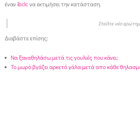
έναν
ibclc
να εκτιμήσει την κατάσταση.
ι
ε
Στείλτε νέο ερώτημ
μ
ε
Διαβάστε επίσης:
τ
ό
Να ξαναθηλάσω μετά τις γουλιές που κάνει;
Το μωρό βγάζει αρκετό γάλα μετά απο κάθε θηλασμό.