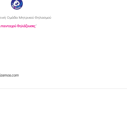
τική Oμάδα Μητρικού Θηλασμού
Απανταχού θηλάζουσες
“
ilasmos.com