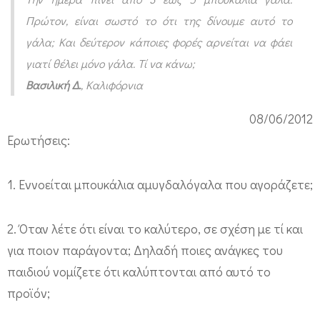
ν
Πρώτον, είναι σωστό το ότι της δίνουμε αυτό το
ε
γάλα; Και δεύτερον κάποιες φορές αρνείται να φάει
ι
γιατί θέλει μόνο γάλα. Τί να κάνω;
μ
Βασιλική Δ
.
, Καλιφόρνια
ό
08/06/2012
ν
Ερωτήσεις:
ο
α
1. Εννοείται μπουκάλια αμυγδαλόγαλα που αγοράζετε;
μ
υ
2. Όταν λέτε ότι είναι το καλύτερο, σε σχέση με τί και
γ
για ποιον παράγοντα; Δηλαδή ποιες ανάγκες του
δ
παιδιού νομίζετε ότι καλύπτονται από αυτό το
α
προϊόν;
λ