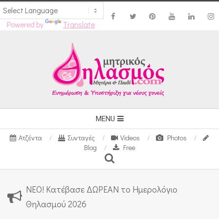
Powered by
Translate
Skip
to
content
Secondary
MENU
Navigation
Ατζέντα
Συνταγές
Videos
Photos
Menu
Blog
Free
Search
ΝΕΟ! Κατέβασε ΔΩΡΕΑΝ το Ημερολόγιο
Θηλασμού 2026