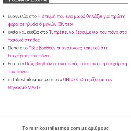
Ευαγγελία
στο
Η στιγμή που ένα μωρό θηλάζει για πρώτη
φορά σε ηλικία 6 μηνών (βίντεο)
υγεία και ευεξία
στο
Τι πρέπει να ξέρουμε για τον πόνο στο
παιδικό στήθος
Elena
στο
Πώς βοηθούν οι αναπνοές τοκετού στη
διαχείριση του πόνου
Ευα
στο
Πώς βοηθούν οι αναπνοές τοκετού στη διαχείριση
του πόνου
mitrikosthilasmos.com
στο
UNICEF: «Στηρίζουμε τον
Θηλασμό ΜΑΖΙ»
Το mitrikosthilasmos.com με αριθμούς