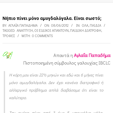
Νήπιο πίνει μόνο αμυγδαλόγαλα. Είναι σωστό;
BY:
ΑΓΛΑΪ́Α ΠΑΠΑΔΉΜΑ
ON:
08/06/2012
IN:
ΌΛΑ
,
ΠΑΙΔΙΑ
TAGGED:
ΑΝΆΠΤΥΞΗ
,
ΟΙ ΕΙΔΙΚΟΊ ΑΠΑΝΤΟΎΝ
,
ΠΑΙΔΙΚΉ ΔΙΑΤΡΟΦΉ
,
ΤΡΟΦΈΣ
WITH:
0 COMMENTS
Απαντά η
Αγλαΐα Παπαδήμα
Ν
Πιστοποιημένη σύμβουλος γαλουχίας ΙBCLC
ή
Η κόρη μου είναι 22½ μηνών και εδώ και 6 μήνες πίνει
π
μόνο αμυγδαλόγαλα. Δεν έχει κανένα διατροφικό ή
ι
αλλεργικό πρόβλημα απλά διαβάσαμε ότι είναι το
ο
καλύτερο.
π
ί
Την ημέρα πίνει από 3 έως 5 μπουκάλια γάλα.