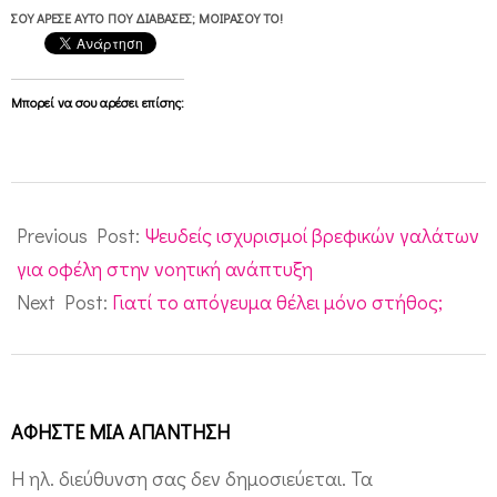
ΣΟΥ ΆΡΕΣΕ ΑΥΤΌ ΠΟΥ ΔΙΆΒΑΣΕΣ; ΜΟΙΡΆΣΟΥ ΤΟ!
Μπορεί να σου αρέσει επίσης:
2012-
06-
Previous Post:
Ψευδείς ισχυρισμοί βρεφικών γαλάτων
08
για οφέλη στην νοητική ανάπτυξη
Next Post:
Γιατί το απόγευμα θέλει μόνο στήθος;
ΑΦΉΣΤΕ ΜΙΑ ΑΠΆΝΤΗΣΗ
Η ηλ. διεύθυνση σας δεν δημοσιεύεται.
Τα