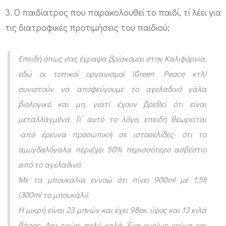
ό
3. Ο παιδίατρος που παρακολουθεί το παιδί, τί λέει για
γ
τις διατροφικές προτιμήσεις του παιδιού;
α
λ
Επειδή όπως σας έγραψα βρίσκομαι στην Καλιφόρνια,
α
εδώ οι τοπικοί οργανισμοί (Green Peace κτλ)
συνιστούν να αποφεύγουμε το αγελαδινό γάλα
.
βιολογικό και μη, γιατί έχουν βρεθεί ότι είναι
Ε
μεταλλαγμένα. Γι’ αυτό το λόγο, επειδή θεωρείται
ί
-από έρευνα προσωπική σε ιστοσελίδες- ότι το
ν
αμυγδαλόγαλα περιέχει 50% περισσότερο ασβέστιο
α
από το αγελαδινό.
ι
Με τα μπουκάλια εννοώ ότι πίνει 900ml με 1,5lt
σ
(300ml το μπουκάλι).
ω
Η μικρή είναι 23 μηνών και έχει 98εκ. ύψος και 13 κιλά
σ
βάρος. Δεν τρώει πολύ καλά. Ένα κυρίως γεύμα και