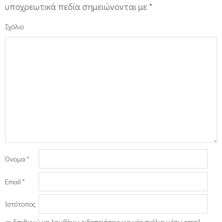
υποχρεωτικά πεδία σημειώνονται με
*
Σχόλιο
Όνομα
*
Email
*
Ιστότοπος
Επιθυμώ να λαμβάνω ειδοποιήσεις για νέα σχόλια μέσω email.