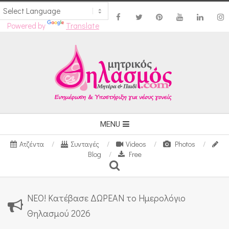
Powered by
Translate
Skip
to
content
Secondary
MENU
Navigation
Ατζέντα
Συνταγές
Videos
Photos
Menu
Blog
Free
Search
ΝΕΟ! Κατέβασε ΔΩΡΕΑΝ το Ημερολόγιο
Θηλασμού 2026