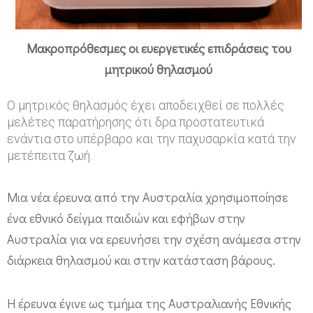
α
σ
μ
Mακροπρόθεσμες οι ευεργετικές επιδράσεις του
ό
μητρικού θηλασμού
ς
Ο μητρικός θηλασμός έχει αποδειχθεί σε πολλές
κ
μελέτες παρατήρησης ότι δρα προστατευτικά
α
ενάντια στο υπέρβαρο και την παχυσαρκία κατά την
ι
μετέπειτα ζωή.
π
Μια νέα έρευνα από την Αυστραλία χρησιμοποίησε
α
ένα εθνικό δείγμα παιδιών και εφήβων στην
χ
Αυστραλία για να ερευνήσει την σχέση ανάμεσα στην
υ
διάρκεια θηλασμού και στην κατάσταση βάρους.
σ
α
Η έρευνα έγινε ως τμήμα της Αυστραλιανής Εθνικής