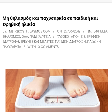
Μη θηλασμός και παχυσαρκία σε παιδική και
εφηβική ηλικία
BY:
MITRIKOSTHILASMOS.COM
ON:
27/06/2012
IN:
ΕΦΗΒΕΊΑ
,
ΘΗΛΑΣΜΌΣ
,
ΌΛΑ
,
ΠΑΙΔΙΑ
,
ΥΓΕΊΑ
TAGGED:
ΑΠΌΨΕΙΣ
,
ΒΡΕΦΙΚΉ
ΔΙΑΤΡΟΦΉ
,
ΕΡΕΥΝΕΣ ΚΑΙ ΜΕΛΈΤΕΣ
,
ΠΑΙΔΙΚΉ ΔΙΑΤΡΟΦΉ
,
ΠΑΙΔΙΚΉ
ΠΑΧΥΣΑΡΚΊΑ
WITH:
0 COMMENTS
Μ
η
θ
η
λ