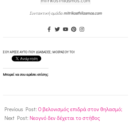
mitrikosthilasmos.com
Συντακτική ομάδα
mitrikosthilasmos.com
ΣΟΥ ΆΡΕΣΕ ΑΥΤΌ ΠΟΥ ΔΙΆΒΑΣΕΣ; ΜΟΙΡΆΣΟΥ ΤΟ!
Μπορεί να σου αρέσει επίσης:
2012-
06-
Previous Post:
Ο βελονισμός επιδρά στον θηλασμό;
27
Next Post:
Νεογνό δεν δέχεται το στήθος