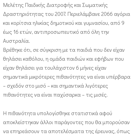
ρ
Μελέτης Παιδικής Διατροφής και Σωματικής
κ
Δραστηριότητας του 2007. Περιελάμβανε 2066 αγόρια
ί
και κορίτσια ηλικίας δημοτικού και γυμνασίου, από 9
α
έως 16 ετών, αντιπροσωπευτικό από όλη την
σ
Αυστραλία.
ε
Βρέθηκε ότι, σε σύγκριση με τα παιδιά που δεν είχαν
π
θηλάσει καθόλου, η ομάδα παιδιών και εφήβων που
α
είχαν θηλάσει για τουλάχιστον 6 μήνες είχαν
ι
σημαντικά μικρότερες πιθανότητες να είναι υπέρβαρα
– σχεδόν στο μισό – και σημαντικά λιγότερες
δ
πιθανότητες να είναι παχύσαρκα – τις μισές.
ι
κ
Η πιθανότητα υπολογίσθηκε στατιστικά αφού
ή
αποκλείστηκαν άλλοι παράγοντες που θα μπορούσαν
κ
να επηρεάσουν τα αποτελέσματα της έρευνας, όπως