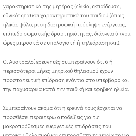
α
χαρακτηριστικά της μητέρας (ηλικία, εκπαίδευση,
ι
εθνικότητα) και χαρακτηριστικά του παιδιού (όπως
ε
ηλικία, φύλο, μέση διατροφική πρόσληψη ενέργειας,
φ
επίπεδο σωματικής δραστηριότητας, διάρκεια ύπνου,
η
ώρες μπροστά σε υπολογιστή ή τηλεόραση κλπ).
β
ι
Οι Αυστραλοί ερευνητές συμπεραίνουν ότι 6 ή
κ
περισσότεροι μήνες μητρικού θηλασμού έχουν
ή
προστατευτική επίδραση ενάντια στο υπέρβαρο και
η
την παχυσαρκία κατά την παιδική και εφηβική ηλικία.
λ
ι
Συμπεραίνουν ακόμα ότι η έρευνά τους έρχεται να
κ
προσθέσει περαιτέρω αποδείξεις για τις
μακροπρόθεσμες ευεργετικές επιδράσεις του
ί
μητρικού θηλασμού και επιπρόσθετη τεκμηρίωση για